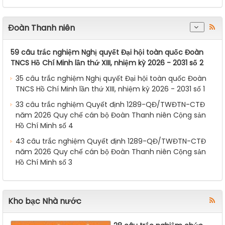
Đoàn Thanh niên
59 câu trắc nghiệm Nghị quyết Đại hội toàn quốc Đoàn
TNCS Hồ Chí Minh lần thứ XIII, nhiệm kỳ 2026 - 2031 số 2
35 câu trắc nghiệm Nghị quyết Đại hội toàn quốc Đoàn
TNCS Hồ Chí Minh lần thứ XIII, nhiệm kỳ 2026 - 2031 số 1
33 câu trắc nghiệm Quyết định 1289-QĐ/TWĐTN-CTĐ
năm 2026 Quy chế cán bộ Đoàn Thanh niên Cộng sản
Hồ Chí Minh số 4
43 câu trắc nghiệm Quyết định 1289-QĐ/TWĐTN-CTĐ
năm 2026 Quy chế cán bộ Đoàn Thanh niên Cộng sản
Hồ Chí Minh số 3
Kho bạc Nhà nước