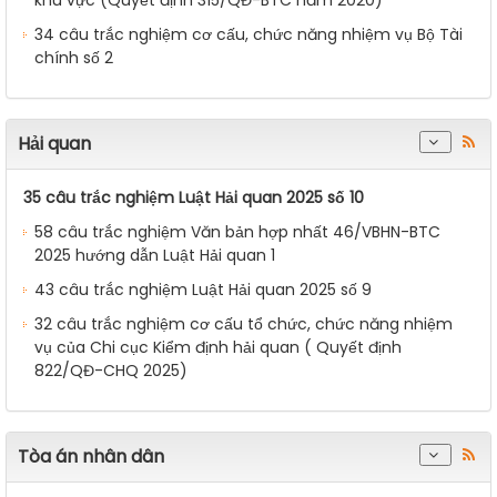
khu vực (Quyết định 315/QĐ-BTC năm 2020)
34 câu trắc nghiệm cơ cấu, chức năng nhiệm vụ Bộ Tài
chính số 2
Hải quan
35 câu trắc nghiệm Luật Hải quan 2025 số 10
58 câu trắc nghiệm Văn bản hợp nhất 46/VBHN-BTC
2025 hướng dẫn Luật Hải quan 1
43 câu trắc nghiệm Luật Hải quan 2025 số 9
32 câu trắc nghiệm cơ cấu tổ chức, chức năng nhiệm
vụ của Chi cục Kiểm định hải quan ( Quyết định
822/QĐ-CHQ 2025)
Tòa án nhân dân