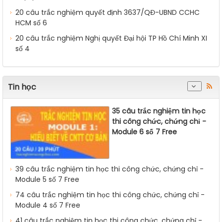
20 câu trắc nghiệm quyết định 3637/QĐ-UBND CCHC
HCM số 6
20 câu trắc nghiệm Nghị quyết Đại hội TP Hồ Chí Minh XI
số 4
Tin học
35 câu trắc nghiệm tin học
thi công chức, chứng chỉ -
Module 6 số 7 Free
39 câu trắc nghiệm tin học thi công chức, chứng chỉ -
Module 5 số 7 Free
74 câu trắc nghiệm tin học thi công chức, chứng chỉ -
Module 4 số 7 Free
41 câu trắc nghiệm tin học thi công chức, chứng chỉ -