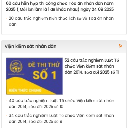
60 câu hỗn hợp thi công chức Tòa án nhân dân năm
2025 ( Mỗi lần làm là 1 đề khác nhau) ngày 24 09 2025
20 câu trắc nghiệm Kiến thức lịch sử về Tòa án nhân
dân
Viện kiểm sát nhân dân
52 câu trắc nghiệm Luật Tổ
chức Viện kiểm sát nhân
dân 2014, sửa đổi 2025 số 11
40 câu trắc nghiệm Luật Tổ chức Viện kiểm sát nhân
dân 2014, sửa đổi 2025 số 10
34 câu trắc nghiệm Luật Tổ chức Viện kiểm sát nhân
dân 2014, sửa đổi 2025 số 9