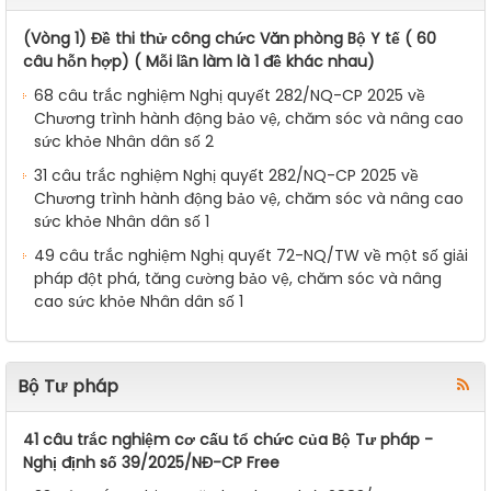
(Vòng 1) Đề thi thử công chức Văn phòng Bộ Y tế ( 60
câu hỗn hợp) ( Mỗi lần làm là 1 đề khác nhau)
68 câu trắc nghiệm Nghị quyết 282/NQ-CP 2025 về
Chương trình hành động bảo vệ, chăm sóc và nâng cao
sức khỏe Nhân dân số 2
31 câu trắc nghiệm Nghị quyết 282/NQ-CP 2025 về
Chương trình hành động bảo vệ, chăm sóc và nâng cao
sức khỏe Nhân dân số 1
49 câu trắc nghiệm Nghị quyết 72-NQ/TW về một số giải
pháp đột phá, tăng cường bảo vệ, chăm sóc và nâng
cao sức khỏe Nhân dân số 1
Bộ Tư pháp
41 câu trắc nghiệm cơ cấu tổ chức của Bộ Tư pháp -
Nghị định số 39/2025/NĐ-CP Free