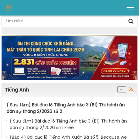
Tiếng Anh
( Sưu tầm) Bài đục lỗ Tiếng Anh bậc 3 (B1) Thi hành án
dân sự tháng 2/2026 số 2
( Sưu tầm) Bài đục lỗ Tiếng Anh bậc 3 (B1) Thi hành án
dân sự tháng 2/2026 số 1 Free
(Bậc 4) Bài đục lỗ Tiếng Anh Xuân Bá số 5: Because we