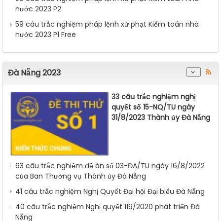
nước 2023 P2
59 câu trắc nghiệm pháp lệnh xử phạt Kiểm toán nhà
nước 2023 P1 Free
Đà Nẵng 2023
33 câu trắc nghiệm nghị
quyết số 15-NQ/TU ngày
31/8/2023 Thành ủy Đà Nẵng
63 câu trắc nghiệm đề án số 03-ĐA/TU ngày 16/8/2022
của Ban Thường vụ Thành ủy Đà Nẵng
41 câu trắc nghiệm Nghị Quyết Đại hội Đại biểu Đà Nẵng
40 câu trắc nghiệm Nghị quyết 119/2020 phát triển Đà
Nẵng