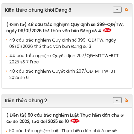
Kiến thức chung khối Đảng 3
( Điền từ) 48 câu trắc nghiệm Quy định số 399-QĐ/TW,
ngày 09/01/2026 thể thức văn bản Đảng số 4
49 câu trắc nghiệm Quy định số 399-QĐ/TW, ngày
09/01/2026 thể thức văn bản Đảng số 3
44 câu trắc nghiệm Quyết định 207/QĐ-MTTW-BTT
2025 số 7 Free
48 câu trắc nghiệm Quyết định 207/QĐ-MTTW-BTT
2025 số 6
Kiến thức chung 2
( Điền từ) 50 câu trắc nghiệm Luật Thực hiện dân chủ ở
cơ sở 2022, sửa đổi 2025 số 10
50 câu trắc nghiệm Luật Thực hiện dân chủ ở cơ sở