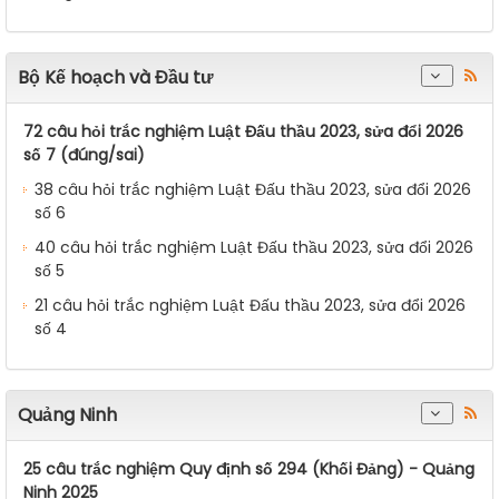
Bộ Kế hoạch và Đầu tư
72 câu hỏi trắc nghiệm Luật Đấu thầu 2023, sửa đổi 2026
số 7 (đúng/sai)
38 câu hỏi trắc nghiệm Luật Đấu thầu 2023, sửa đổi 2026
số 6
40 câu hỏi trắc nghiệm Luật Đấu thầu 2023, sửa đổi 2026
số 5
21 câu hỏi trắc nghiệm Luật Đấu thầu 2023, sửa đổi 2026
số 4
Quảng Ninh
25 câu trắc nghiệm Quy định số 294 (Khối Đảng) - Quảng
Ninh 2025