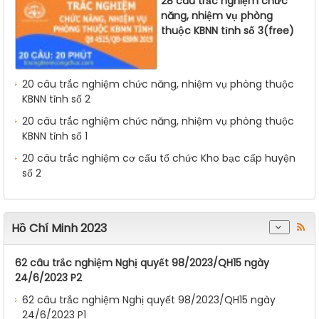
28 câu trắc nghiệm chức
năng, nhiệm vụ phòng
thuộc KBNN tỉnh số 3(free)
20 câu trắc nghiệm chức năng, nhiệm vụ phòng thuộc
KBNN tỉnh số 2
20 câu trắc nghiệm chức năng, nhiệm vụ phòng thuộc
KBNN tỉnh số 1
20 câu trắc nghiệm cơ cấu tổ chức Kho bạc cấp huyện
số 2
Hồ Chí Minh 2023
62 câu trắc nghiệm Nghị quyết 98/2023/QH15 ngày
24/6/2023 P2
62 câu trắc nghiệm Nghị quyết 98/2023/QH15 ngày
24/6/2023 P1