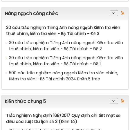
Nâng ngạch công chức
30 câu trắc nghiệm Tiếng Anh nâng ngạch Kiểm tra viên
thuế chính, kiểm tra viên - Bộ Tài chính - Đề 3
30 câu trắc nghiệm Tiếng Anh nâng ngạch Kiểm tra viên
thuế chính, kiểm tra viên - Bộ Tài chính - Đề 2
30 câu trắc nghiệm Tiếng Anh nâng ngạch Kiểm tra viên
thuế chính, kiểm tra viên - Bộ Tài chính - Đề 1
500 câu trắc nghiệm nâng ngạch Kiểm tra viên chính,
Kiểm tra viên - Bộ Tài chính 2024 Phần 5 free
Kiến thức chung 5
Trắc nghiệm Nghị định 168/2017 Quy định chi tiết một số
điều của Luật Du lịch số 3 (Điền từ)