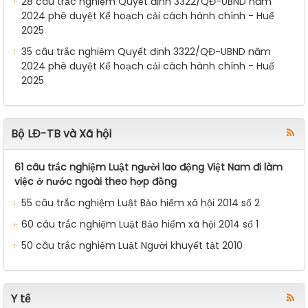
28 câu trắc nghiệm Quyết định 3322/QĐ-UBND năm
2024 phê duyệt Kế hoạch cải cách hành chính - Huế
2025
35 câu trắc nghiệm Quyết định 3322/QĐ-UBND năm
2024 phê duyệt Kế hoạch cải cách hành chính - Huế
2025
Bộ LĐ-TB và Xã hội
61 câu trắc nghiệm Luật người lao động Việt Nam đi làm
việc ở nước ngoài theo hợp đồng
55 câu trắc nghiệm Luật Bảo hiểm xã hội 2014 số 2
60 câu trắc nghiệm Luật Bảo hiểm xã hội 2014 số 1
50 câu trắc nghiệm Luật Người khuyết tật 2010
Y tế