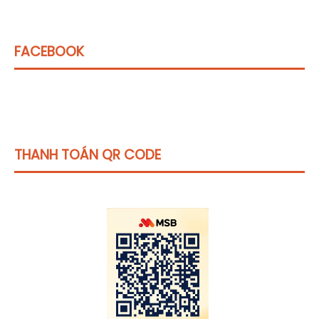
FACEBOOK
THANH TOÁN QR CODE
Click vào
đây
để tham khảo học phí