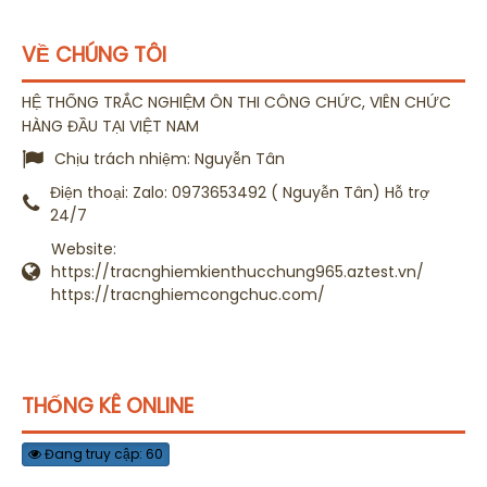
VỀ CHÚNG TÔI
HỆ THỐNG TRẮC NGHIỆM ÔN THI CÔNG CHỨC, VIÊN CHỨC
HÀNG ĐẦU TẠI VIỆT NAM
Chịu trách nhiệm:
Nguyễn Tân
Điện thoại:
Zalo: 0973653492 ( Nguyễn Tân) Hỗ trợ
24/7
Website:
https://tracnghiemkienthucchung965.aztest.vn/
https://tracnghiemcongchuc.com/
THỐNG KÊ ONLINE
Đang truy cập: 60