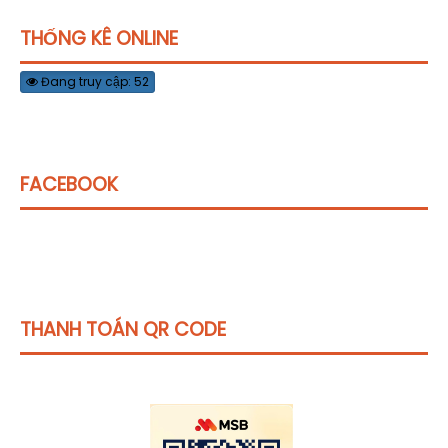
THỐNG KÊ ONLINE
Đang truy cập: 52
FACEBOOK
THANH TOÁN QR CODE
Click vào
đây
để tham khảo học phí