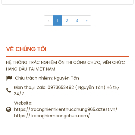
«
1
2
3
»
VỀ CHÚNG TÔI
HỆ THỐNG TRẮC NGHIỆM ÔN THI CÔNG CHỨC, VIÊN CHỨC
HÀNG ĐẦU TẠI VIỆT NAM
Chịu trách nhiệm:
Nguyễn Tân
Điện thoại:
Zalo: 0973653492 ( Nguyễn Tân) Hỗ trợ
24/7
Website:
https://tracnghiemkienthucchung965.aztest.vn/
https://tracnghiemcongchuc.com/