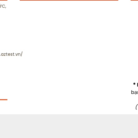
ỨC,
aztest.vn/
* 
bạ
(