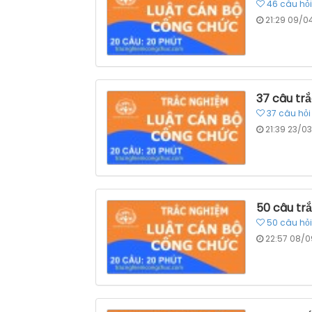
46
câu hỏi
21:29 09/0
37 câu tr
37
câu hỏi
21:39 23/0
50 câu tr
50
câu hỏi
22:57 08/0