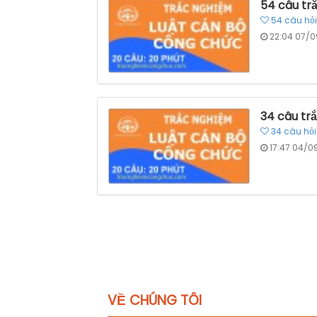
54 câu tr
54
câu hỏi
22:04 07/0
34 câu tr
34
câu hỏi
17:47 04/0
VỀ CHÚNG TÔI