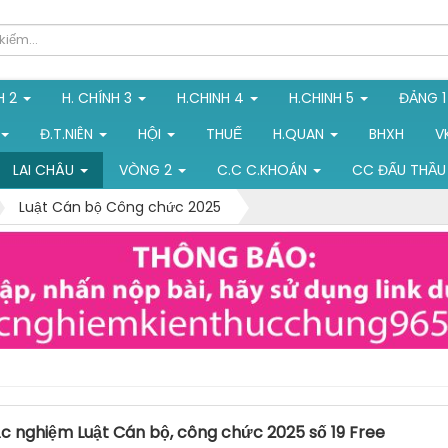
H 2
H. CHÍNH 3
H.CHINH 4
H.CHINH 5
ĐẢNG 
Đ.T.NIÊN
HỘI
THUẾ
H.QUAN
BHXH
V
LAI CHÂU
VÒNG 2
C.C C.KHOÁN
CC ĐẤU THẦU
Luật Cán bộ Công chức 2025
ắc nghiệm Luật Cán bộ, công chức 2025 số 19 Free