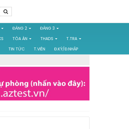
1
ĐẢNG 2
ĐẢNG 3
KS
TÒA ÁN
THADS
T.TRA
TIN TỨC
T.VIÊN
Đ.KÝ/Đ.NHẬP