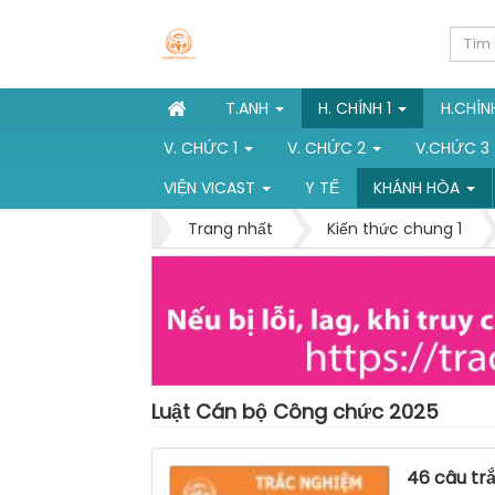
T.ANH
H. CHÍNH 1
H.CHÍN
V. CHỨC 1
V. CHỨC 2
V.CHỨC 3
VIỆN VICAST
Y TẾ
KHÁNH HÒA
Trang nhất
Kiến thức chung 1
Luật Cán bộ Công chức 2025
46 câu tr