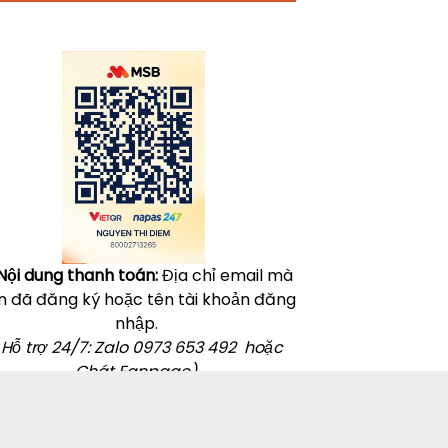
Click vào
đây
để tham khảo học phí
Nội dung thanh toán:
Địa chỉ email mà
n đã đăng ký hoặc tên tài khoản đăng
nhập.
 Hỗ trợ 24/7: Zalo 0973 653 492 hoặc
Chát Fanpage)