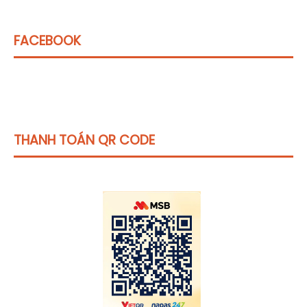
FACEBOOK
THANH TOÁN QR CODE
Click vào
đây
để tham khảo học phí