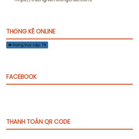
THỐNG KÊ ONLINE
Đang truy cập: 76
FACEBOOK
THANH TOÁN QR CODE
Click vào
đây
để tham khảo học phí