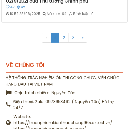
02/9/2021 của Thủ tướng Chính phủ
42
42
10:52 28/08/2025
Đã xem: 94
Bình luận: 0
«
1
2
3
»
VỀ CHÚNG TÔI
HỆ THỐNG TRẮC NGHIỆM ÔN THI CÔNG CHỨC, VIÊN CHỨC
HÀNG ĐẦU TẠI VIỆT NAM
Chịu trách nhiệm:
Nguyễn Tân
Điện thoại:
Zalo: 0973653492 ( Nguyễn Tân) Hỗ trợ
24/7
Website:
https://tracnghiemkienthucchung965.aztest.vn/
https://tracnghiemcongchuc.com/