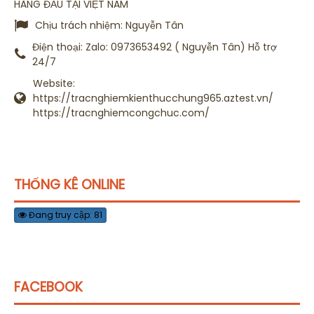
HÀNG ĐẦU TẠI VIỆT NAM
Chịu trách nhiệm:
Nguyễn Tân
Điện thoại:
Zalo: 0973653492 ( Nguyễn Tân) Hỗ trợ
24/7
Website:
https://tracnghiemkienthucchung965.aztest.vn/
https://tracnghiemcongchuc.com/
THỐNG KÊ ONLINE
Đang truy cập: 81
FACEBOOK