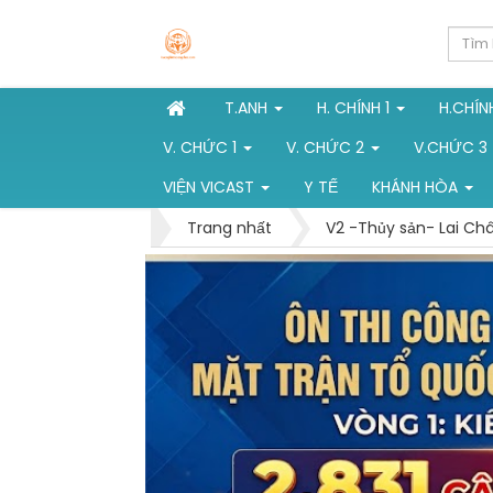
T.ANH
H. CHÍNH 1
H.CHÍN
V. CHỨC 1
V. CHỨC 2
V.CHỨC 3
VIỆN VICAST
Y TẾ
KHÁNH HÒA
Trang nhất
V2 -Thủy sản- Lai Ch