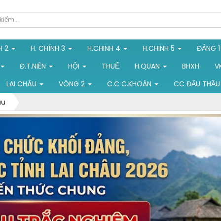
H 2
H. CHÍNH 3
H.CHINH 4
H.CHINH 5
ĐẢNG 
Đ.T.NIÊN
HỘI
THUẾ
H.QUAN
BHXH
V
LAI CHÂU
VÒNG 2
C.C C.KHOÁN
CC ĐẤU THẦU
âu