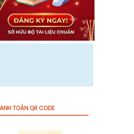
ANH TOÁN QR CODE
Click vào
đây
để tham khảo học phí