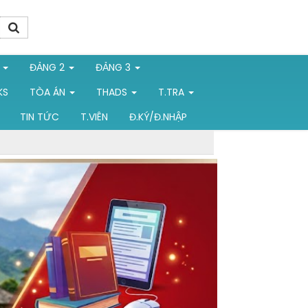
1
ĐẢNG 2
ĐẢNG 3
KS
TÒA ÁN
THADS
T.TRA
TIN TỨC
T.VIÊN
Đ.KÝ/Đ.NHẬP