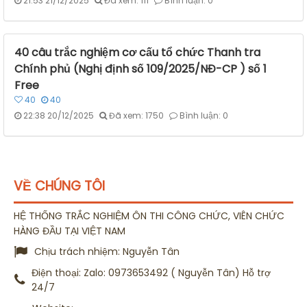
21:53 21/12/2025
Đã xem: 111
Bình luận: 0
40 câu trắc nghiệm cơ cấu tổ chức Thanh tra
Chính phủ (Nghị định số 109/2025/NĐ-CP ) số 1
Free
40
40
22:38 20/12/2025
Đã xem: 1750
Bình luận: 0
VỀ CHÚNG TÔI
HỆ THỐNG TRẮC NGHIỆM ÔN THI CÔNG CHỨC, VIÊN CHỨC
HÀNG ĐẦU TẠI VIỆT NAM
Chịu trách nhiệm:
Nguyễn Tân
Điện thoại:
Zalo: 0973653492 ( Nguyễn Tân) Hỗ trợ
24/7