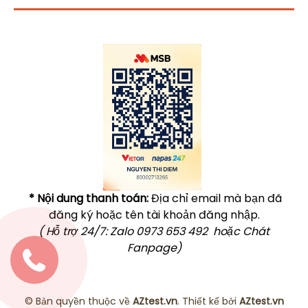
Click vào
đây
để tham khảo học phí
* Nội dung thanh toán:
Địa chỉ email mà bạn đã
đăng ký hoặc tên tài khoản đăng nhập.
( Hỗ trợ 24/7: Zalo 0973 653 492 hoặc Chát
Fanpage)
© Bản quyền thuộc về
AZtest.vn
. Thiết kế bởi
AZtest.vn