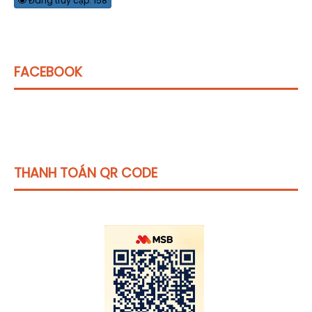
Đang truy cập: 158
FACEBOOK
THANH TOÁN QR CODE
Click vào
đây
để tham khảo học phí