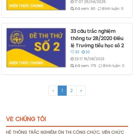
17:07 25/04/2025
Đã xem: 90
Bình luận: 0
33 câu trắc nghiệm
thông tư 28/2020 Điều
lệ Trường tiểu học số 2
33
33
23:17 16/08/2023
Đã xem: 175
Bình luận: 0
«
1
2
»
VỀ CHÚNG TÔI
HỆ THỐNG TRẮC NGHIỆM ÔN THI CÔNG CHỨC, VIÊN CHỨC