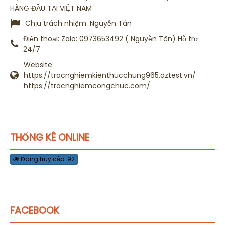
HÀNG ĐẦU TẠI VIỆT NAM
Chịu trách nhiệm:
Nguyễn Tân
Điện thoại:
Zalo: 0973653492 ( Nguyễn Tân) Hỗ trợ
24/7
Website:
https://tracnghiemkienthucchung965.aztest.vn/
https://tracnghiemcongchuc.com/
THỐNG KÊ ONLINE
Đang truy cập: 92
FACEBOOK