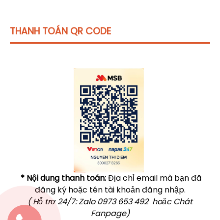
THANH TOÁN QR CODE
Click vào
đây
để tham khảo học phí
* Nội dung thanh toán:
Địa chỉ email mà bạn đã
đăng ký hoặc tên tài khoản đăng nhập.
( Hỗ trợ 24/7: Zalo 0973 653 492 hoặc Chát
Fanpage)