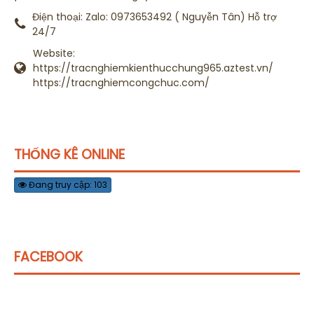
Điện thoại:
Zalo: 0973653492 ( Nguyễn Tân) Hỗ trợ
24/7
Website:
https://tracnghiemkienthucchung965.aztest.vn/
https://tracnghiemcongchuc.com/
THỐNG KÊ ONLINE
Đang truy cập: 103
FACEBOOK