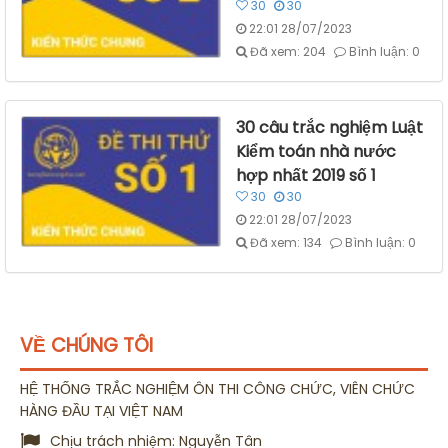
30
30
22:01 28/07/2023
Đã xem: 204
Bình luận: 0
30 câu trắc nghiệm Luật
Kiểm toán nhà nước
hợp nhất 2019 số 1
30
30
22:01 28/07/2023
Đã xem: 134
Bình luận: 0
VỀ CHÚNG TÔI
HỆ THỐNG TRẮC NGHIỆM ÔN THI CÔNG CHỨC, VIÊN CHỨC
HÀNG ĐẦU TẠI VIỆT NAM
Chịu trách nhiệm:
Nguyễn Tân