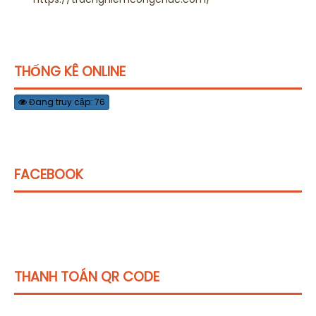
THỐNG KÊ ONLINE
Đang truy cập: 76
FACEBOOK
THANH TOÁN QR CODE
Click vào
đây
để tham khảo học phí