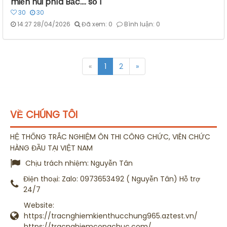
miền núi phía Bắc.... số 1
30
30
14:27 28/04/2026
Đã xem: 0
Bình luận: 0
«
1
2
»
VỀ CHÚNG TÔI
HỆ THỐNG TRẮC NGHIỆM ÔN THI CÔNG CHỨC, VIÊN CHỨC
HÀNG ĐẦU TẠI VIỆT NAM
Chịu trách nhiệm:
Nguyễn Tân
Điện thoại:
Zalo: 0973653492 ( Nguyễn Tân) Hỗ trợ
24/7
Website:
https://tracnghiemkienthucchung965.aztest.vn/
https://tracnghiemcongchuc.com/