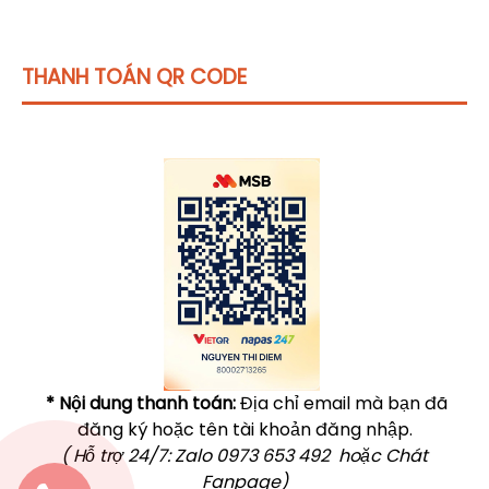
THANH TOÁN QR CODE
Click vào
đây
để tham khảo học phí
* Nội dung thanh toán:
Địa chỉ email mà bạn đã
đăng ký hoặc tên tài khoản đăng nhập.
( Hỗ trợ 24/7: Zalo 0973 653 492 hoặc Chát
Fanpage)