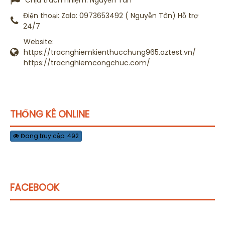
Chịu trách nhiệm:
Nguyễn Tân
Điện thoại:
Zalo: 0973653492 ( Nguyễn Tân) Hỗ trợ
24/7
Website:
https://tracnghiemkienthucchung965.aztest.vn/
https://tracnghiemcongchuc.com/
THỐNG KÊ ONLINE
Đang truy cập: 492
FACEBOOK