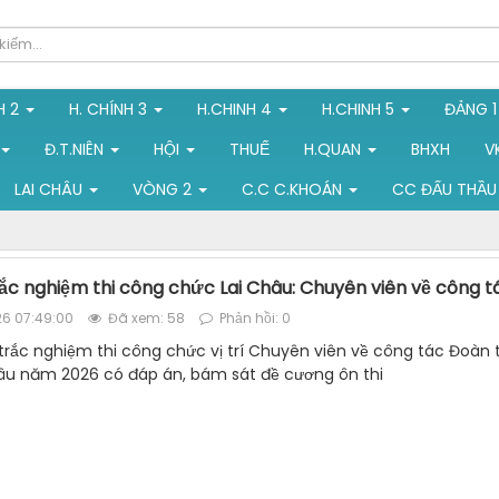
H 2
H. CHÍNH 3
H.CHINH 4
H.CHINH 5
ĐẢNG 
Đ.T.NIÊN
HỘI
THUẾ
H.QUAN
BHXH
V
LAI CHÂU
VÒNG 2
C.C C.KHOÁN
CC ĐẤU THẦU
trắc nghiệm thi công chức Lai Châu: Chuyên viên về công 
6 07:49:00
Đã xem: 58
Phản hồi: 0
u trắc nghiệm thi công chức vị trí Chuyên viên về công tác Đoàn
âu năm 2026 có đáp án, bám sát đề cương ôn thi