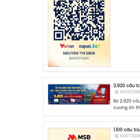
2.920 câu t
20/07/202
Bộ 2.920 câ
cương ôn thi
1.100 câu t
10/07/2026