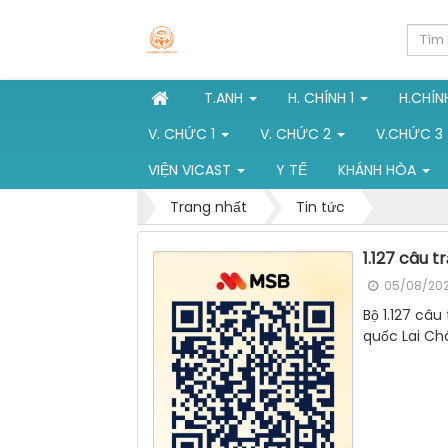
T.ANH
H. CHÍNH 1
H.CHÍN
V. CHỨC 1
V. CHỨC 2
V.CHỨC 3
VIỆN VICAST
Y TẾ
KHÁNH HÒA
Trang nhất
Tin tức
1.127 câu 
05/08/202
Bộ 1.127 câ
quốc Lai Ch