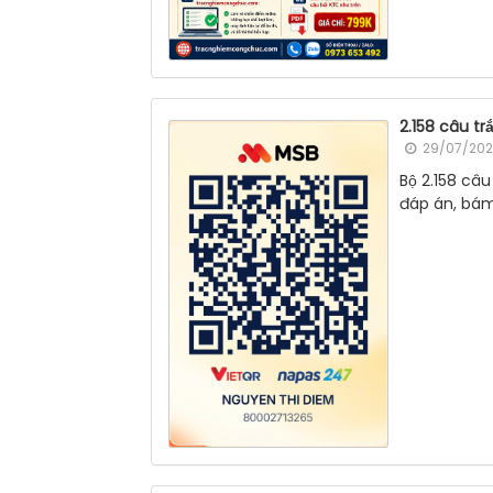
2.158 câu t
29/07/202
Bộ 2.158 câ
đáp án, bám