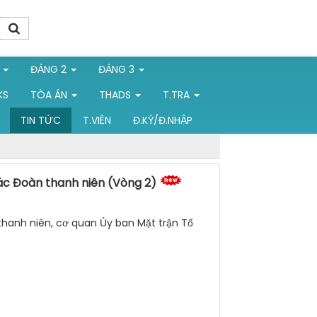
1
ĐẢNG 2
ĐẢNG 3
KS
TÒA ÁN
THADS
T.TRA
TIN TỨC
T.VIÊN
Đ.KÝ/Đ.NHẬP
tác Đoàn thanh niên (Vòng 2)
 thanh niên, cơ quan Ủy ban Mặt trận Tổ