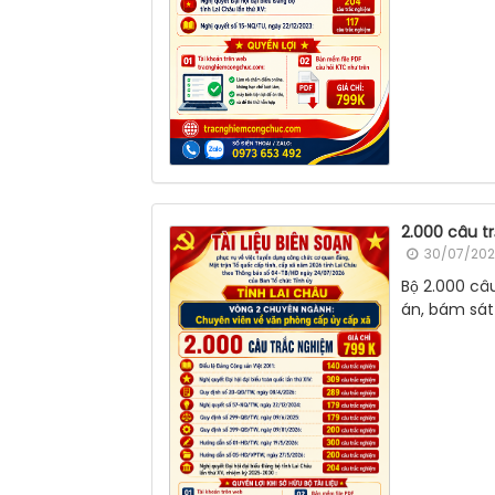
2.000 câu t
30/07/202
Bộ 2.000 câ
án, bám sát