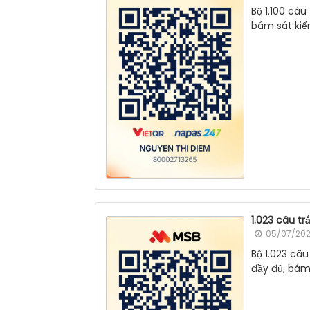
Bộ 1.100 câ
bám sát kiế
1.023 câu t
05/07/202
Bộ 1.023 câ
đầy đủ, bám