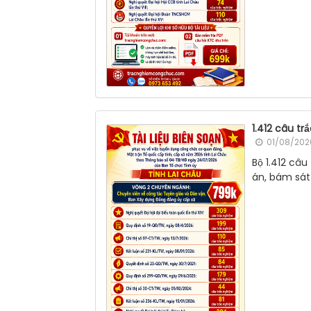
1.412 câu t
01/08/2026
Bộ 1.412 câ
án, bám sát