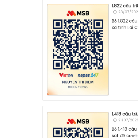
1.822 câu t
28/07/2026
Bộ 1.822 câ
xã tỉnh Lai
1.418 câu t
21/07/2026
Bộ 1.418 câ
sát đề cương