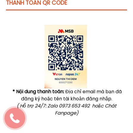
THANH TOÁN QR CODE
Click vào
đây
để tham khảo học phí
* Nội dung thanh toán:
Địa chỉ email mà bạn đã
đăng ký hoặc tên tài khoản đăng nhập.
( Hỗ trợ 24/7: Zalo 0973 653 492 hoặc Chát
Fanpage)