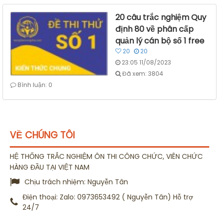
20 câu trắc nghiệm Quy
định 80 về phân cấp
quản lý cán bộ số 1 free
20
20
23:05 11/08/2023
Đã xem: 3804
Bình luận: 0
VỀ CHÚNG TÔI
HỆ THỐNG TRẮC NGHIỆM ÔN THI CÔNG CHỨC, VIÊN CHỨC
HÀNG ĐẦU TẠI VIỆT NAM
Chịu trách nhiệm:
Nguyễn Tân
Điện thoại:
Zalo: 0973653492 ( Nguyễn Tân) Hỗ trợ
24/7