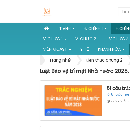
T.ANH
H. CHÍNH 1
H.CHÍN
V. CHỨC 1
V. CHỨC 2
V.CHỨC 3
VIỆN VICAST
Y TẾ
KHÁNH HÒA
Trang nhất
Kiến thức chung 2
Luật Bảo vệ bí mật Nhà nước 2025,
51 câu tr
51
câu hỏi
22:27 21/0