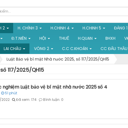
H 2
H. CHÍNH 3
H.CHINH 4
H.CHINH 5
ĐẢNG 
Đ.T.NIÊN
HỘI
THUẾ
H.QUAN
BHXH
V
LAI CHÂU
VÒNG 2
C.C C.KHOÁN
CC ĐẤU THẦU
Luật Bảo vệ bí mật Nhà nước 2025, số 117/2025/QH15
 số 117/2025/QH15
ắc nghiệm Luật bảo vệ bí mật nhà nước 2025 số 4
51
phút
7/2022
Đã xem: 174
Bình luận: 0