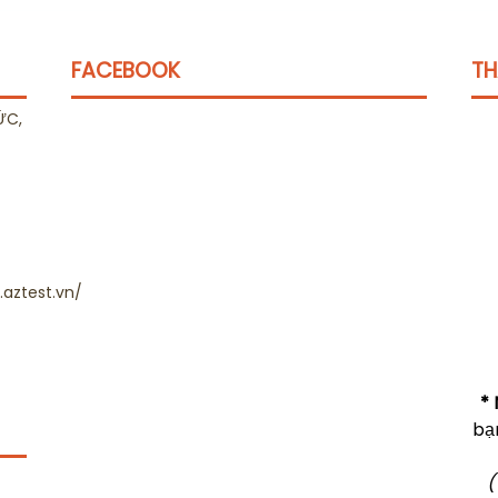
FACEBOOK
TH
ỨC,
aztest.vn/
* 
bạ
(