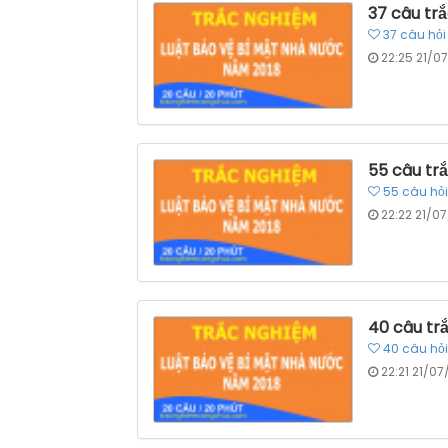
37 câu tr
37
câu hỏi
22:25 21/0
55 câu tr
55
câu hỏi
22:22 21/0
40 câu tr
40
câu hỏi
22:21 21/0