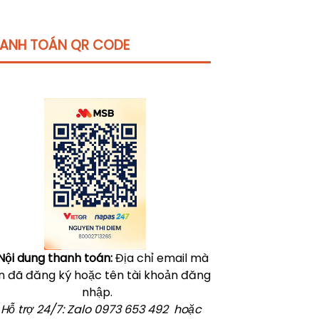
ANH TOÁN QR CODE
Click vào
đây
để tham khảo học phí
Nội dung thanh toán:
Địa chỉ email mà
n đã đăng ký hoặc tên tài khoản đăng
nhập.
 Hỗ trợ 24/7: Zalo 0973 653 492 hoặc