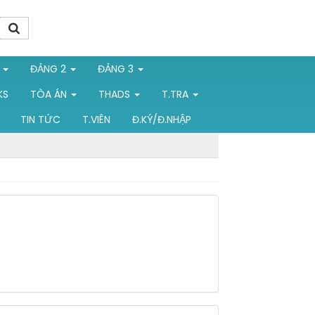
1
ĐẢNG 2
ĐẢNG 3
KS
TÒA ÁN
THADS
T.TRA
TIN TỨC
T.VIÊN
Đ.KÝ/Đ.NHẬP