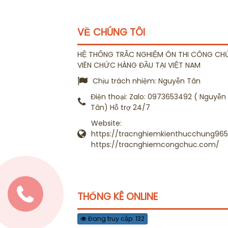
VỀ CHÚNG TÔI
HỆ THỐNG TRẮC NGHIỆM ÔN THI CÔNG CH
VIÊN CHỨC HÀNG ĐẦU TẠI VIỆT NAM
Chịu trách nhiệm:
Nguyễn Tân
Điện thoại:
Zalo: 0973653492 ( Nguyễn
Tân) Hỗ trợ 24/7
Website:
https://tracnghiemkienthucchung965.
https://tracnghiemcongchuc.com/
THỐNG KÊ ONLINE
Đang truy cập: 132