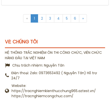
«
1
2
3
4
5
6
»
VỀ CHÚNG TÔI
HỆ THỐNG TRẮC NGHIỆM ÔN THI CÔNG CHỨC, VIÊN CHỨC
HÀNG ĐẦU TẠI VIỆT NAM
Chịu trách nhiệm:
Nguyễn Tân
Điện thoại:
Zalo: 0973653492 ( Nguyễn Tân) Hỗ trợ
24/7
Website:
https://tracnghiemkienthucchung965.aztest.vn/
https://tracnghiemcongchuc.com/