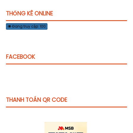
THỐNG KÊ ONLINE
Đang truy cập: 100
FACEBOOK
THANH TOÁN QR CODE
Click vào
đây
để tham khảo học phí