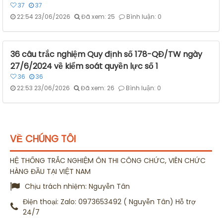
37
37
22:54 23/06/2026
Đã xem: 25
Bình luận: 0
36 câu trắc nghiệm Quy định số 178-QĐ/TW ngày
27/6/2024 về kiểm soát quyền lực số 1
36
36
22:53 23/06/2026
Đã xem: 26
Bình luận: 0
VỀ CHÚNG TÔI
HỆ THỐNG TRẮC NGHIỆM ÔN THI CÔNG CHỨC, VIÊN CHỨC
HÀNG ĐẦU TẠI VIỆT NAM
Chịu trách nhiệm:
Nguyễn Tân
Điện thoại:
Zalo: 0973653492 ( Nguyễn Tân) Hỗ trợ
24/7