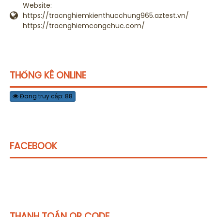
Website:
https://tracnghiemkienthucchung965.aztest.vn/
https://tracnghiemcongchuc.com/
THỐNG KÊ ONLINE
Đang truy cập: 88
FACEBOOK
THANH TOÁN QR CODE