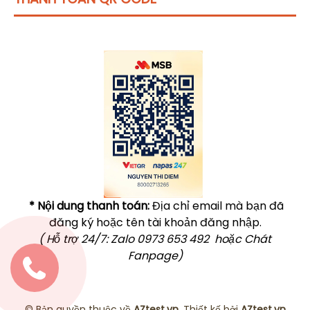
Click vào
đây
để tham khảo học phí
* Nội dung thanh toán:
Địa chỉ email mà bạn đã
đăng ký hoặc tên tài khoản đăng nhập.
( Hỗ trợ 24/7: Zalo 0973 653 492 hoặc Chát
Fanpage)
© Bản quyền thuộc về
AZtest.vn
. Thiết kế bởi
AZtest.vn