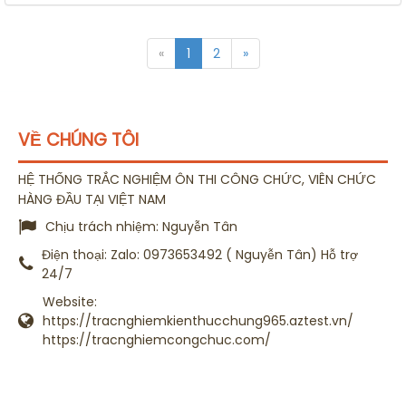
«
1
2
»
VỀ CHÚNG TÔI
HỆ THỐNG TRẮC NGHIỆM ÔN THI CÔNG CHỨC, VIÊN CHỨC
HÀNG ĐẦU TẠI VIỆT NAM
Chịu trách nhiệm:
Nguyễn Tân
Điện thoại:
Zalo: 0973653492 ( Nguyễn Tân) Hỗ trợ
24/7
Website:
https://tracnghiemkienthucchung965.aztest.vn/
https://tracnghiemcongchuc.com/