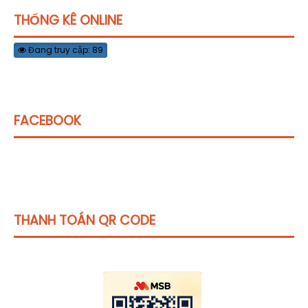
THỐNG KÊ ONLINE
Đang truy cập: 89
FACEBOOK
THANH TOÁN QR CODE
Click vào
đây
để tham khảo học phí