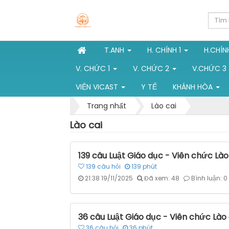
T.ANH
H. CHÍNH 1
H.CHÍN
V. CHỨC 1
V. CHỨC 2
V.CHỨC 3
VIỆN VICAST
Y TẾ
KHÁNH HÒA
Trang nhất
Lào cai
Lào cai
139 câu Luật Giáo dục - Viên chức Lào
139
câu hỏi
139
phút
21:38 19/11/2025
Đã xem: 48
Bình luận: 0
36 câu Luật Giáo dục - Viên chức Lào
36
câu hỏi
36
phút