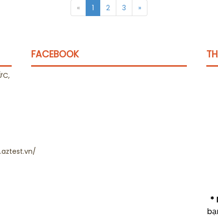
«
1
2
3
»
FACEBOOK
TH
ỨC,
aztest.vn/
* 
bạ