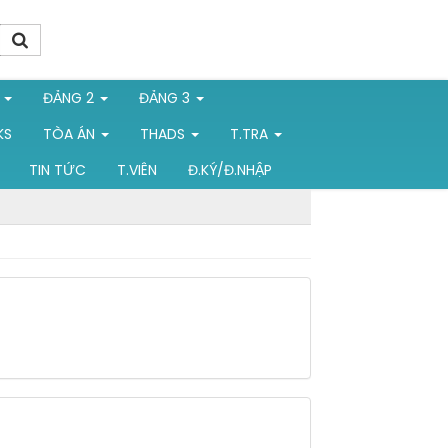
1
ĐẢNG 2
ĐẢNG 3
KS
TÒA ÁN
THADS
T.TRA
TIN TỨC
T.VIÊN
Đ.KÝ/Đ.NHẬP