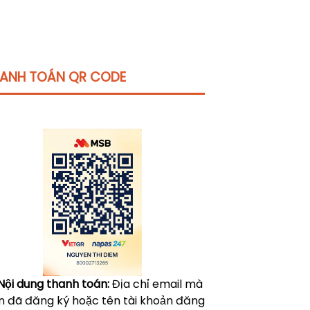
ANH TOÁN QR CODE
Click vào
đây
để tham khảo học phí
Nội dung thanh toán:
Địa chỉ email mà
n đã đăng ký hoặc tên tài khoản đăng