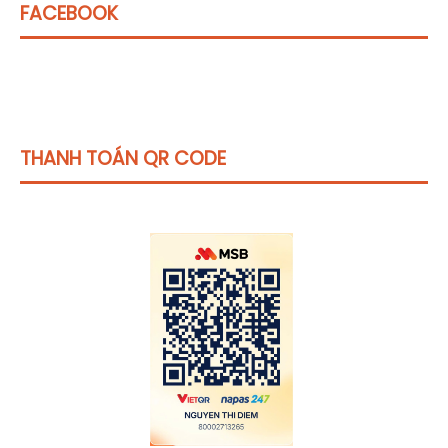
FACEBOOK
THANH TOÁN QR CODE
Click vào
đây
để tham khảo học phí