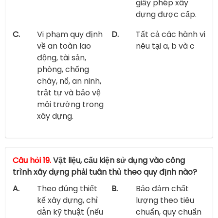
giấy phép xây
dựng được cấp.
C.
Vi phạm quy định
D.
Tất cả các hành vi
về an toàn lao
nêu tại a, b và c
động, tài sản,
phòng, chống
cháy, nổ, an ninh,
trật tự và bảo vệ
môi trường trong
xây dựng.
Câu hỏi 19.
Vật liệu, cấu kiện sử dụng vào công
trình xây dựng phải tuân thủ theo quy định nào?
A.
Theo đúng thiết
B.
Bảo đảm chất
kế xây dựng, chỉ
lượng theo tiêu
dẫn kỹ thuật (nếu
chuẩn, quy chuẩn