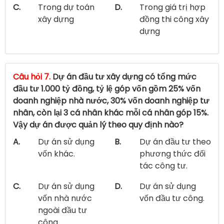
C.
Trong dự toán
D.
Trong giá trị hợp
xây dựng
đồng thi công xây
dựng
Câu hỏi 7.
Dự án đầu tư xây dựng có tổng mức
đầu tư 1.000 tỷ đồng, tỷ lệ góp vốn gồm 25% vốn
doanh nghiệp nhà nước, 30% vốn doanh nghiệp tư
nhân, còn lại 3 cá nhân khác mỗi cá nhân góp 15%.
Vậy dự án được quản lý theo quy định nào?
A.
Dự án sử dụng
B.
Dự án đầu tư theo
vốn khác.
phương thức đối
tác công tư.
C.
Dự án sử dụng
D.
Dự án sử dụng
vốn nhà nước
vốn đầu tư công.
ngoài đầu tư
công.