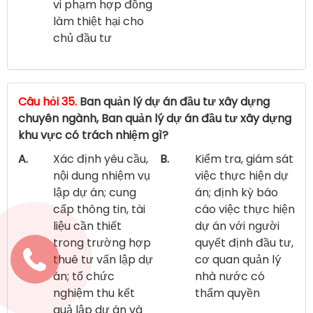
vi phạm hợp đồng
làm thiệt hại cho
chủ đầu tư
Câu hỏi 35.
Ban quản lý dự án đầu tư xây dựng
chuyên ngành, Ban quản lý dự án đầu tư xây dựng
khu vực có trách nhiệm gì?
A.
Xác định yêu cầu,
B.
Kiểm tra, giám sát
nội dung nhiệm vụ
việc thực hiện dự
lập dự án; cung
án; định kỳ báo
cấp thông tin, tài
cáo việc thực hiện
liệu cần thiết
dự án với người
trong trường hợp
quyết định đầu tư,
thuê tư vấn lập dự
cơ quan quản lý
án; tổ chức
nhà nước có
nghiệm thu kết
thẩm quyền
quả lập dự án và