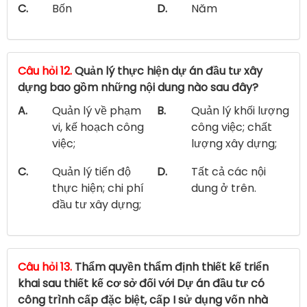
C.
Bốn
D.
Năm
Câu hỏi 12.
Quản lý thực hiện dự án đầu tư xây
dựng bao gồm những nội dung nào sau đây?
A.
Quản lý về phạm
B.
Quản lý khối lượng
vi, kế hoạch công
công việc; chất
việc;
lượng xây dựng;
C.
Quản lý tiến độ
D.
Tất cả các nội
thực hiện; chi phí
dung ở trên.
đầu tư xây dựng;
Câu hỏi 13.
Thẩm quyền thẩm định thiết kế triển
khai sau thiết kế cơ sở đối với Dự án đầu tư có
công trình cấp đặc biệt, cấp I sử dụng vốn nhà