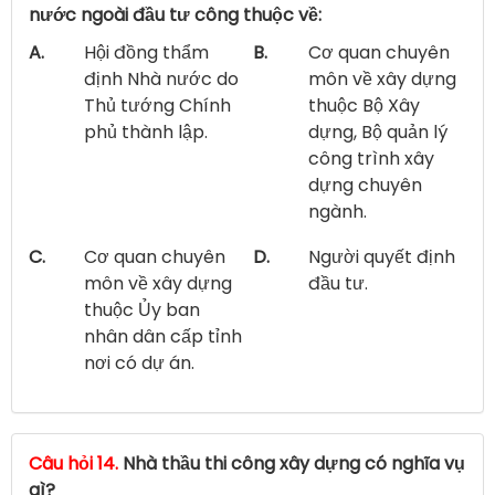
nước ngoài đầu tư công thuộc về:
A.
Hội đồng thẩm
B.
Cơ quan chuyên
định Nhà nước do
môn về xây dựng
Thủ tướng Chính
thuộc Bộ Xây
phủ thành lập.
dựng, Bộ quản lý
công trình xây
dựng chuyên
ngành.
C.
Cơ quan chuyên
D.
Người quyết định
môn về xây dựng
đầu tư.
thuộc Ủy ban
nhân dân cấp tỉnh
nơi có dự án.
Câu hỏi 14.
Nhà thầu thi công xây dựng có nghĩa vụ
gì?