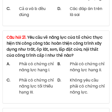
C.
Cả a và b đều
D.
Các đáp án trên
đúng
là sai
Câu hỏi 21.
Yêu cầu về năng lực của tổ chức thực
hiện thi công công tác hoàn thiện công trình xây
dựng như trát, ốp lát, sơn, lắp đặt cửa, nội thất
của công trình cấp I như thế nào?
A.
Phải có chứng chỉ
B.
Phải có chứng chỉ
năng lực hạng I.
năng lực hạng II.
C.
Phải có chứng chỉ
D.
Không yêu cầu
năng lực tối thiểu
phải có chứng chỉ
hạng III.
năng lực.