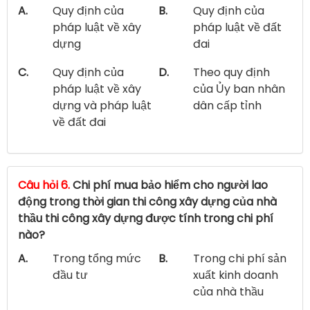
A.
Quy định của
B.
Quy định của
pháp luật về xây
pháp luật về đất
dựng
đai
C.
Quy định của
D.
Theo quy định
pháp luật về xây
của Ủy ban nhân
dựng và pháp luật
dân cấp tỉnh
về đất đai
Câu hỏi 6.
Chi phí mua bảo hiểm cho người lao
động trong thời gian thi công xây dựng của nhà
thầu thi công xây dựng được tính trong chi phí
nào?
A.
Trong tổng mức
B.
Trong chi phí sản
đầu tư
xuất kinh doanh
của nhà thầu