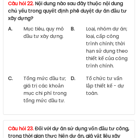
Câu hỏi 22.
Nội dung nào sau đây thuộc nội dung
chủ yếu trong quyết định phê duyệt dự án đầu tư
xây dựng?
A.
Mục tiêu, quy mô
B.
Loại, nhóm dự án;
đầu tư xây dựng.
loại, cấp công
trình chính; thời
hạn sử dụng theo
thiết kế của công
trình chính.
C.
Tổng mức đầu tư;
D.
Tổ chức tư vấn
giá trị các khoản
lập thiết kế - dự
mục chi phí trong
toán.
tổng mức đầu tư.
Câu hỏi 23.
Đối với dự án sử dụng vốn đầu tư công,
trong thời gian thực hiện dự án, giá vật liệu xây