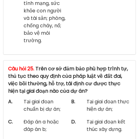
tính mạng, sức
khỏe con người
và tài sản; phòng,
chống cháy, nổ;
bảo vệ môi
trường.
Câu hỏi 25.
Trên cơ sở đảm bảo phù hợp trình tự,
thủ tục theo quy định của pháp luật về đất đai,
việc bồi thường, hỗ trợ, tái định cư được thực
hiện tại giai đoạn nào của dự án?
A.
Tại giai đoạn
B.
Tại giai đoạn thực
chuẩn bị dự án;
hiện dự án;
C.
Đáp án a hoặc
D.
Tại giai đoạn kết
đáp án b;
thúc xây dựng.