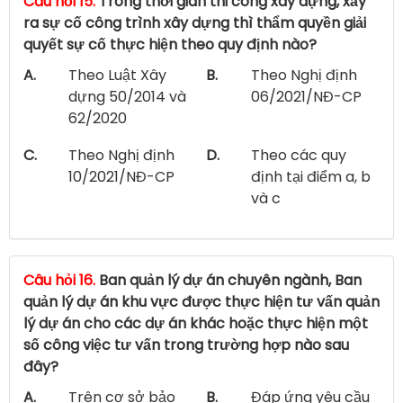
Câu hỏi 15.
Trong thời gian thi công xây dựng, xảy
ra sự cố công trình xây dựng thì thẩm quyền giải
quyết sự cố thực hiện theo quy định nào?
A.
Theo Luật Xây
B.
Theo Nghị định
dựng 50/2014 và
06/2021/NĐ-CP
62/2020
C.
Theo Nghị định
D.
Theo các quy
10/2021/NĐ-CP
định tại điểm a, b
và c
Câu hỏi 16.
Ban quản lý dự án chuyên ngành, Ban
quản lý dự án khu vực được thực hiện tư vấn quản
lý dự án cho các dự án khác hoặc thực hiện một
số công việc tư vấn trong trường hợp nào sau
đây?
A.
Trên cơ sở bảo
B.
Đáp ứng yêu cầu