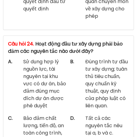
quyết định đầu tư
quan chuyên môn
quyết định
về xây dựng cho
phép
Câu hỏi 24.
Hoạt động đầu tư xây dựng phải bảo
đảm các nguyên tắc nào dưới đây?
A.
Sử dụng hợp lý
B.
Đúng trình tự đầu
nguồn lực, tài
tư xây dựng; tuân
nguyên tại khu
thủ tiêu chuẩn,
vực có dự án, bảo
quy chuẩn kỹ
đảm đúng mục
thuật, quy định
đích dự án được
của pháp luật có
phê duyệt
liên quan.
C.
Bảo đảm chất
D.
Tất cả các
lượng, tiến độ, an
nguyên tắc nêu
toàn công trình,
tại a, b và c.