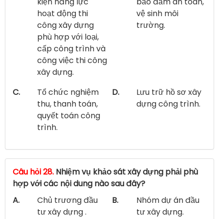
kiện năng lực
bảo đảm an toàn,
hoạt động thi
vệ sinh môi
công xây dựng
trường.
phù hợp với loại,
cấp công trình và
công việc thi công
xây dựng.
C.
Tổ chức nghiệm
D.
Lưu trữ hồ sơ xây
thu, thanh toán,
dựng công trình.
quyết toán công
trình.
Câu hỏi 28.
Nhiệm vụ khảo sát xây dựng phải phù
hợp với các nội dung nào sau đây?
A.
Chủ trương đầu
B.
Nhóm dự án đầu
tư xây dựng .
tư xây dựng.