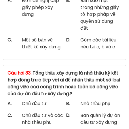
A.
Đơn đề nghị cấp
B.
Bản sao một
giấy phép xây
trong những giấy
dựng
tờ hợp pháp về
quyền sử dụng
đất
C.
Một số bản vẽ
D.
Gồm các tài liệu
thiết kế xây dựng
nêu tại a, b và c
Câu hỏi 33.
Tổng thầu xây dựng là nhà thầu ký kết
hợp đồng trực tiếp với ai để nhận thầu một số loại
công việc của công trình hoặc toàn bộ công việc
của dự án đầu tư xây dựng.?
A.
Chủ đầu tư
B.
Nhà thầu phụ
C.
Chủ đầu tư và các
D.
Ban quản lý dự án
nhà thầu phụ
đầu tư xây dựng