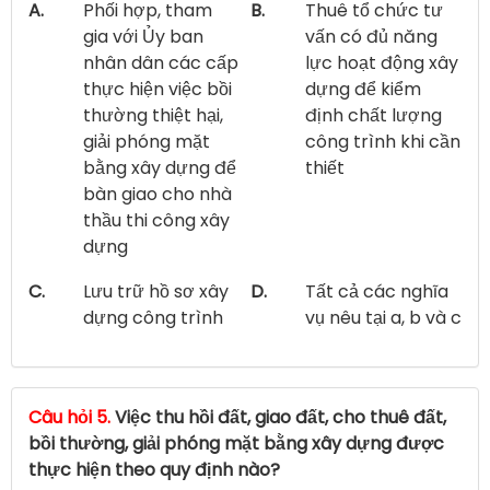
A.
Phối hợp, tham
B.
Thuê tổ chức tư
gia với Ủy ban
vấn có đủ năng
nhân dân các cấp
lực hoạt động xây
thực hiện việc bồi
dựng để kiểm
thường thiệt hại,
định chất lượng
giải phóng mặt
công trình khi cần
bằng xây dựng để
thiết
bàn giao cho nhà
thầu thi công xây
dựng
C.
Lưu trữ hồ sơ xây
D.
Tất cả các nghĩa
dựng công trình
vụ nêu tại a, b và c
Câu hỏi 5.
Việc thu hồi đất, giao đất, cho thuê đất,
bồi thường, giải phóng mặt bằng xây dựng được
thực hiện theo quy định nào?