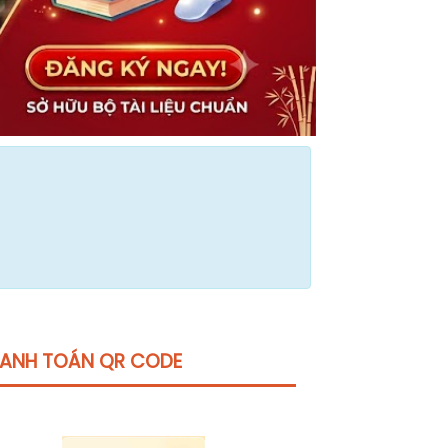
ANH TOÁN QR CODE
Click vào
đây
để tham khảo học phí