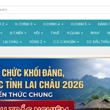
H 2
H. CHÍNH 3
H.CHINH 4
H.CHINH 5
ĐẢNG 
Đ.T.NIÊN
HỘI
THUẾ
H.QUAN
BHXH
V
LAI CHÂU
VÒNG 2
C.C C.KHOÁN
CC ĐẤU THẦU