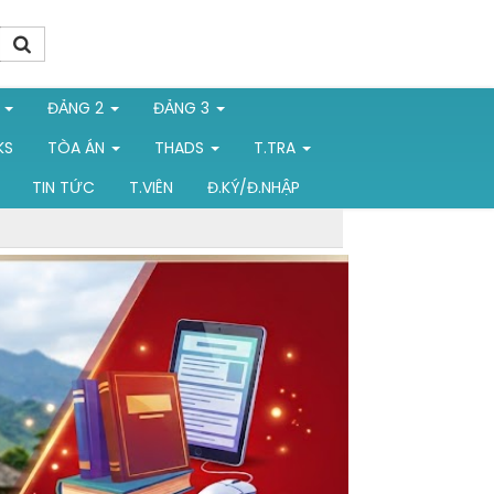
1
ĐẢNG 2
ĐẢNG 3
KS
TÒA ÁN
THADS
T.TRA
TIN TỨC
T.VIÊN
Đ.KÝ/Đ.NHẬP