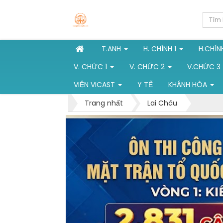
T.ANH
H. CHÍNH 1
H.CHÍN
V. CHỨC 1
V. CHỨC 2
V.CHỨC 3
VIỆN VICAST
Y TẾ
KHÁNH HÒA
Trang nhất
Lai Châu