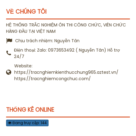
VỀ CHÚNG TÔI
HỆ THỐNG TRẮC NGHIỆM ÔN THI CÔNG CHỨC, VIÊN CHỨC
HÀNG ĐẦU TẠI VIỆT NAM
Chịu trách nhiệm:
Nguyễn Tân
Điện thoại:
Zalo: 0973653492 ( Nguyễn Tân) Hỗ trợ
24/7
Website:
https://tracnghiemkienthucchung965.aztest.vn/
https://tracnghiemcongchuc.com/
THỐNG KÊ ONLINE
Đang truy cập: 144