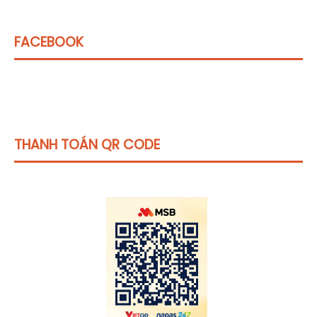
FACEBOOK
THANH TOÁN QR CODE
Click vào
đây
để tham khảo học phí