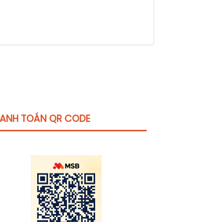
ANH TOÁN QR CODE
Click vào
đây
để tham khảo học phí