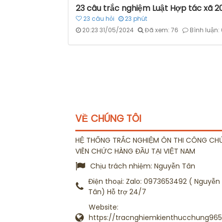
23 câu trắc nghiệm Luật Hợp tác xã 2
23
câu hỏi
23
phút
20:23 31/05/2024
Đã xem: 76
Bình luận:
VỀ CHÚNG TÔI
HỆ THỐNG TRẮC NGHIỆM ÔN THI CÔNG CH
VIÊN CHỨC HÀNG ĐẦU TẠI VIỆT NAM
Chịu trách nhiệm:
Nguyễn Tân
Điện thoại:
Zalo: 0973653492 ( Nguyễn
Tân) Hỗ trợ 24/7
Website:
https://tracnghiemkienthucchung965.