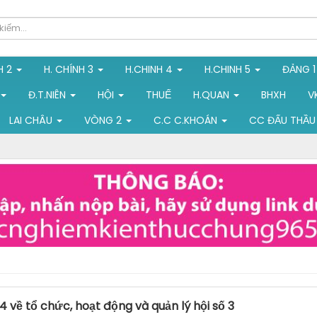
H 2
H. CHÍNH 3
H.CHINH 4
H.CHINH 5
ĐẢNG 
Đ.T.NIÊN
HỘI
THUẾ
H.QUAN
BHXH
V
LAI CHÂU
VÒNG 2
C.C C.KHOÁN
CC ĐẤU THẦU
 về tổ chức, hoạt động và quản lý hội số 3