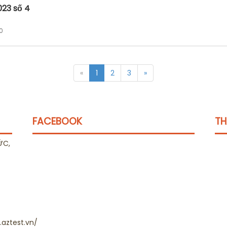
023 số 4
 0
«
1
2
3
»
FACEBOOK
TH
ỨC,
aztest.vn/