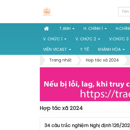
T.ANH
H. CHÍNH 1
H.CHÍN
V. CHỨC 1
V. CHỨC 2
V.CHỨC 3
VIỆN VICAST
Y TẾ
KHÁNH HÒA
Trang nhất
Hợp tác xã 2024
Hợp tác xã 2024
34 câu trắc nghiệm Nghị định 126/2024