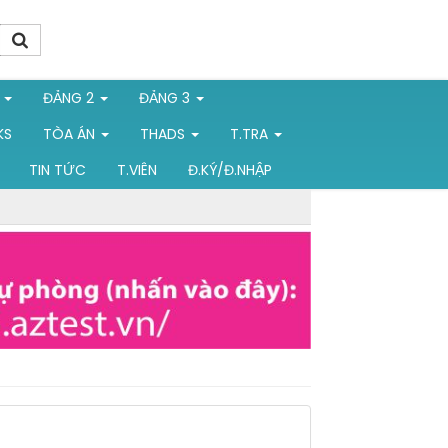
1
ĐẢNG 2
ĐẢNG 3
KS
TÒA ÁN
THADS
T.TRA
TIN TỨC
T.VIÊN
Đ.KÝ/Đ.NHẬP