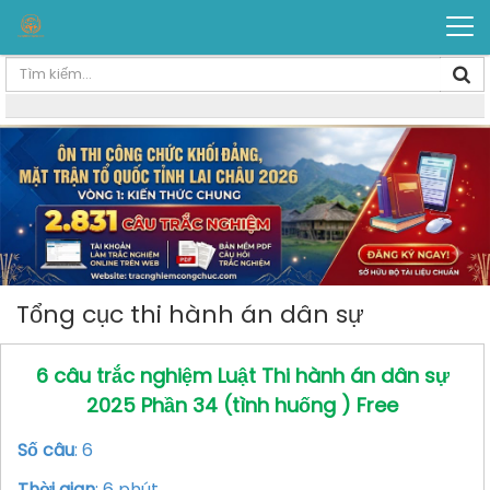
Tổng cục thi hành án dân sự
6 câu trắc nghiệm Luật Thi hành án dân sự
2025 Phần 34 (tình huống ) Free
Số câu
: 6
Thời gian
: 6 phút