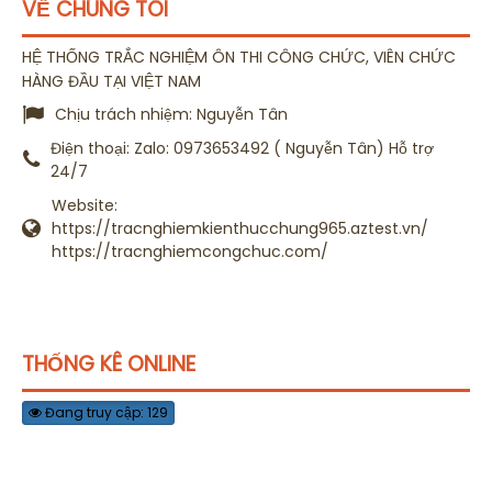
VỀ CHÚNG TÔI
HỆ THỐNG TRẮC NGHIỆM ÔN THI CÔNG CHỨC, VIÊN CHỨC
HÀNG ĐẦU TẠI VIỆT NAM
Chịu trách nhiệm:
Nguyễn Tân
Điện thoại:
Zalo: 0973653492 ( Nguyễn Tân) Hỗ trợ
24/7
Website:
https://tracnghiemkienthucchung965.aztest.vn/
https://tracnghiemcongchuc.com/
THỐNG KÊ ONLINE
Đang truy cập: 129