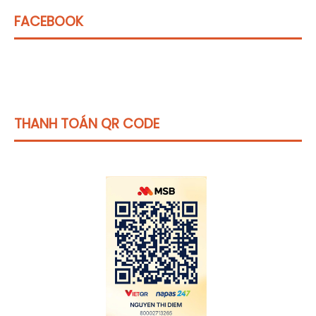
FACEBOOK
THANH TOÁN QR CODE
Click vào
đây
để tham khảo học phí