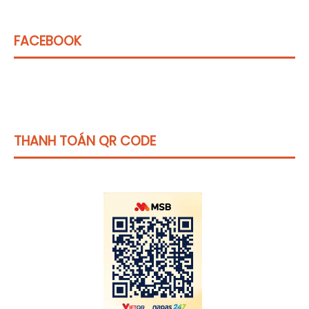
FACEBOOK
THANH TOÁN QR CODE
Click vào
đây
để tham khảo học phí