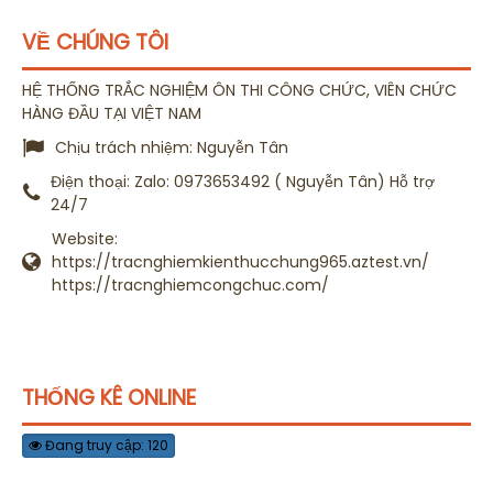
VỀ CHÚNG TÔI
HỆ THỐNG TRẮC NGHIỆM ÔN THI CÔNG CHỨC, VIÊN CHỨC
HÀNG ĐẦU TẠI VIỆT NAM
Chịu trách nhiệm:
Nguyễn Tân
Điện thoại:
Zalo: 0973653492 ( Nguyễn Tân) Hỗ trợ
24/7
Website:
https://tracnghiemkienthucchung965.aztest.vn/
https://tracnghiemcongchuc.com/
THỐNG KÊ ONLINE
Đang truy cập: 120