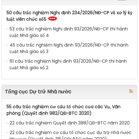
50 câu trắc nghiệm Nghị định 234/2026/NĐ-CP về xử lý kỷ
luật viên chức số5
53 câu trắc nghiệm Nghị định 93/2026/NĐ-CP thi hành
Luật Nhà giáo số 4
45 câu trắc nghiệm Nghị định 93/2026/NĐ-CP thi hành
Luật Nhà giáo số 3
61 câu trắc nghiệm Nghị định 93/2026/NĐ-CP thi hành
Luật Nhà giáo số 2
Tổng cục Dự trữ Nhà nước
55 câu trắc nghiệm cơ cấu tổ chức của các Vụ, Văn
phòng (Quyết định 982/QĐ-BTC 2020)
22 câu trắc nghiệm Quyết định 388/QĐ-BTC năm 2020
22 câu trắc nghiệm cơ cấu tổ chức cục dự trữ nhà nước