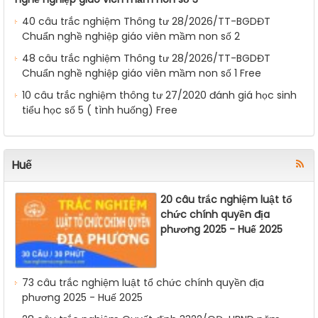
40 câu trắc nghiệm Thông tư 28/2026/TT-BGDĐT
Chuẩn nghề nghiệp giáo viên mầm non số 2
48 câu trắc nghiệm Thông tư 28/2026/TT-BGDĐT
Chuẩn nghề nghiệp giáo viên mầm non số 1 Free
10 câu trắc nghiệm thông tư 27/2020 đánh giá học sinh
tiểu học số 5 ( tình huống) Free
Huế
20 câu trắc nghiệm luật tổ
chức chính quyền địa
phương 2025 - Huế 2025
73 câu trắc nghiệm luật tổ chức chính quyền địa
phương 2025 - Huế 2025