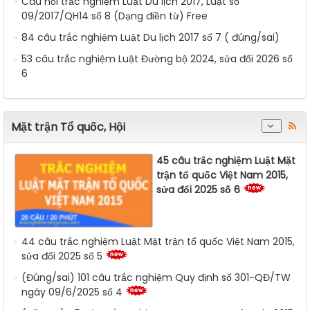
Câu hỏi trắc nghiệm Luật Du lịch 2017, Luật số
09/2017/QH14 số 8 (Dạng điền từ) Free
84 câu trắc nghiệm Luật Du lịch 2017 số 7 ( đúng/sai)
53 câu trắc nghiệm Luật Đường bộ 2024, sửa đổi 2026 số
6
Mặt trận Tổ quốc, Hội
45 câu trắc nghiệm Luật Mặt
trận tổ quốc Việt Nam 2015,
sửa đổi 2025 số 6
44 câu trắc nghiệm Luật Mặt trận tổ quốc Việt Nam 2015,
sửa đổi 2025 số 5
(Đúng/sai) 101 câu trắc nghiệm Quy định số 301-QĐ/TW
ngày 09/6/2025 số 4