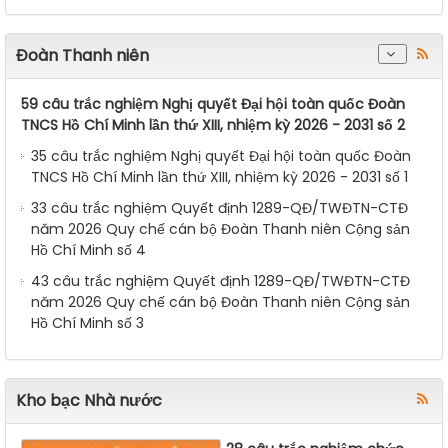
Đoàn Thanh niên
59 câu trắc nghiệm Nghị quyết Đại hội toàn quốc Đoàn
TNCS Hồ Chí Minh lần thứ XIII, nhiệm kỳ 2026 - 2031 số 2
35 câu trắc nghiệm Nghị quyết Đại hội toàn quốc Đoàn
TNCS Hồ Chí Minh lần thứ XIII, nhiệm kỳ 2026 - 2031 số 1
33 câu trắc nghiệm Quyết định 1289-QĐ/TWĐTN-CTĐ
năm 2026 Quy chế cán bộ Đoàn Thanh niên Cộng sản
Hồ Chí Minh số 4
43 câu trắc nghiệm Quyết định 1289-QĐ/TWĐTN-CTĐ
năm 2026 Quy chế cán bộ Đoàn Thanh niên Cộng sản
Hồ Chí Minh số 3
Kho bạc Nhà nước