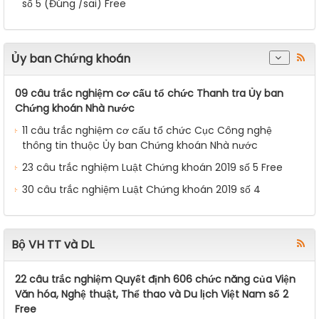
số 5 (Đúng /sai) Free
Ủy ban Chứng khoán
09 câu trắc nghiệm cơ cấu tổ chức Thanh tra Ủy ban
Chứng khoán Nhà nước
11 câu trắc nghiệm cơ cấu tổ chức Cục Công nghệ
thông tin thuộc Ủy ban Chứng khoán Nhà nước
23 câu trắc nghiệm Luật Chứng khoán 2019 số 5 Free
30 câu trắc nghiệm Luật Chứng khoán 2019 số 4
Bộ VH TT và DL
22 câu trắc nghiệm Quyết định 606 chức năng của Viện
Văn hóa, Nghệ thuật, Thể thao và Du lịch Việt Nam số 2
Free