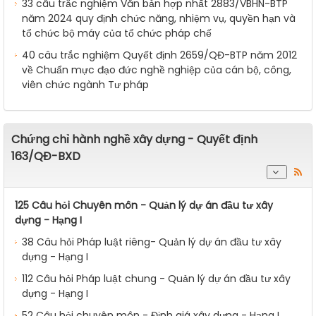
33 câu trắc nghiệm Văn bản hợp nhất 2883/VBHN-BTP
năm 2024 quy định chức năng, nhiệm vụ, quyền hạn và
tổ chức bộ máy của tổ chức pháp chế
40 câu trắc nghiệm Quyết định 2659/QĐ-BTP năm 2012
về Chuẩn mực đạo đức nghề nghiệp của cán bộ, công,
viên chức ngành Tư pháp
Chứng chỉ hành nghề xây dựng - Quyết định
163/QĐ-BXD
125 Câu hỏi Chuyên môn - Quản lý dự án đầu tư xây
dựng - Hạng I
38 Câu hỏi Pháp luật riêng- Quản lý dự án đầu tư xây
dựng - Hạng I
112 Câu hỏi Pháp luật chung - Quản lý dự án đầu tư xây
dựng - Hạng I
52 Câu hỏi chuyên môn - Định giá xây dựng - Hạng I