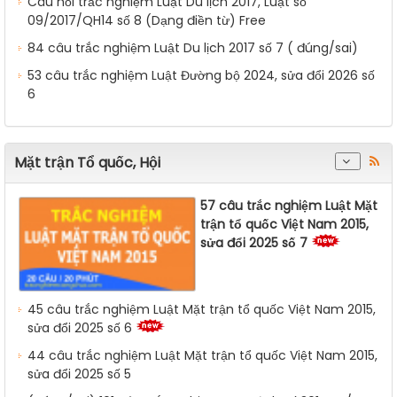
Câu hỏi trắc nghiệm Luật Du lịch 2017, Luật số
09/2017/QH14 số 8 (Dạng điền từ) Free
84 câu trắc nghiệm Luật Du lịch 2017 số 7 ( đúng/sai)
53 câu trắc nghiệm Luật Đường bộ 2024, sửa đổi 2026 số
6
Mặt trận Tổ quốc, Hội
57 câu trắc nghiệm Luật Mặt
trận tổ quốc Việt Nam 2015,
sửa đổi 2025 số 7
45 câu trắc nghiệm Luật Mặt trận tổ quốc Việt Nam 2015,
sửa đổi 2025 số 6
44 câu trắc nghiệm Luật Mặt trận tổ quốc Việt Nam 2015,
sửa đổi 2025 số 5