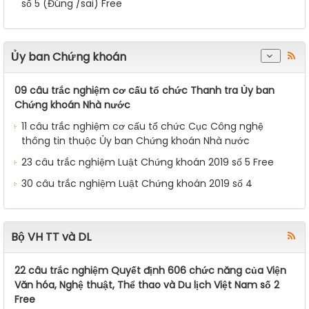
số 5 (Đúng /sai) Free
Ủy ban Chứng khoán
09 câu trắc nghiệm cơ cấu tổ chức Thanh tra Ủy ban
Chứng khoán Nhà nước
11 câu trắc nghiệm cơ cấu tổ chức Cục Công nghệ
thông tin thuộc Ủy ban Chứng khoán Nhà nước
23 câu trắc nghiệm Luật Chứng khoán 2019 số 5 Free
30 câu trắc nghiệm Luật Chứng khoán 2019 số 4
Bộ VH TT và DL
22 câu trắc nghiệm Quyết định 606 chức năng của Viện
Văn hóa, Nghệ thuật, Thể thao và Du lịch Việt Nam số 2
Free