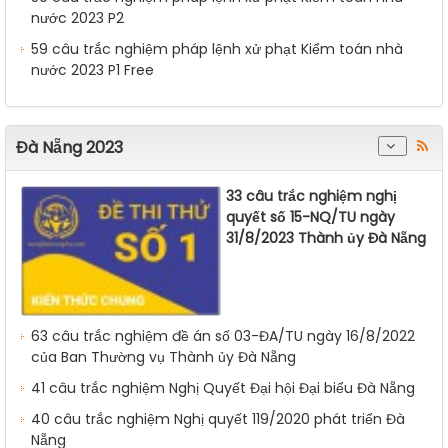
nước 2023 P2
59 câu trắc nghiệm pháp lệnh xử phạt Kiểm toán nhà
nước 2023 P1 Free
Đà Nẵng 2023
33 câu trắc nghiệm nghị
quyết số 15-NQ/TU ngày
31/8/2023 Thành ủy Đà Nẵng
63 câu trắc nghiệm đề án số 03-ĐA/TU ngày 16/8/2022
của Ban Thường vụ Thành ủy Đà Nẵng
41 câu trắc nghiệm Nghị Quyết Đại hội Đại biểu Đà Nẵng
40 câu trắc nghiệm Nghị quyết 119/2020 phát triển Đà
Nẵng