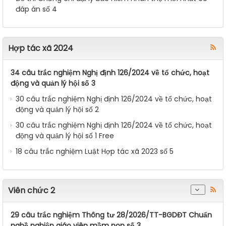
đáp án số 4
Hợp tác xã 2024
34 câu trắc nghiệm Nghị định 126/2024 về tổ chức, hoạt
động và quản lý hội số 3
30 câu trắc nghiệm Nghị định 126/2024 về tổ chức, hoạt
động và quản lý hội số 2
30 câu trắc nghiệm Nghị định 126/2024 về tổ chức, hoạt
động và quản lý hội số 1 Free
18 câu trắc nghiệm Luật Hợp tác xã 2023 số 5
Viên chức 2
29 câu trắc nghiệm Thông tư 28/2026/TT-BGDĐT Chuẩn
nghề nghiệp giáo viên mầm non số 3