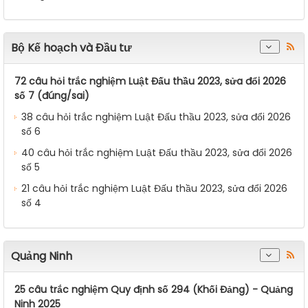
Bộ Kế hoạch và Đầu tư
72 câu hỏi trắc nghiệm Luật Đấu thầu 2023, sửa đổi 2026
số 7 (đúng/sai)
38 câu hỏi trắc nghiệm Luật Đấu thầu 2023, sửa đổi 2026
số 6
40 câu hỏi trắc nghiệm Luật Đấu thầu 2023, sửa đổi 2026
số 5
21 câu hỏi trắc nghiệm Luật Đấu thầu 2023, sửa đổi 2026
số 4
Quảng Ninh
25 câu trắc nghiệm Quy định số 294 (Khối Đảng) - Quảng
Ninh 2025