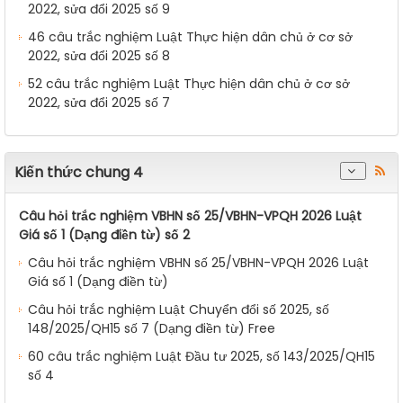
2022, sửa đổi 2025 số 9
46 câu trắc nghiệm Luật Thực hiện dân chủ ở cơ sở
2022, sửa đổi 2025 số 8
52 câu trắc nghiệm Luật Thực hiện dân chủ ở cơ sở
2022, sửa đổi 2025 số 7
Kiến thức chung 4
Câu hỏi trắc nghiệm VBHN số 25/VBHN-VPQH 2026 Luật
Giá số 1 (Dạng điền từ) số 2
Câu hỏi trắc nghiệm VBHN số 25/VBHN-VPQH 2026 Luật
Giá số 1 (Dạng điền từ)
Câu hỏi trắc nghiệm Luật Chuyển đổi số 2025, số
148/2025/QH15 số 7 (Dạng điền từ) Free
60 câu trắc nghiệm Luật Đầu tư 2025, số 143/2025/QH15
số 4