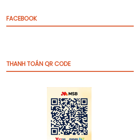
FACEBOOK
THANH TOÁN QR CODE
Click vào
đây
để tham khảo học phí