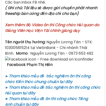
Các bạn inbox FB nhé.
( Ghi chú: Tài liệu sẽ được gửi chuyển phát nhanh
freeship bản cứng đến địa chỉ cho bạn)
Xem thêm:
Bộ Video ôn thi Công chức Hải quan do
Giảng Viên Học Viện Tài chính giảng dạy
Tên người thụ hưởng:
Nguyễn Lương Tân – STK:
103005815214 tại VietinBank - Chi nhánh Thái
Bình.
Momo
: Nguyễn Lương Tân - 0973 653 492
Facebook P
hạm Thị Hiền
►Tham khảo mẫu
đề trắc nghiệm ôn thi công
chức Kiến thức chung
chuẩn tại
đây
►Tham khảo mẫu
đề trắc nghiệm ôn thi công chức
Hải quan
tại
đây
►
Tham khảo mẫu đề
ôn thi công chức Tiếng
Anh
chuẩn tại
đây