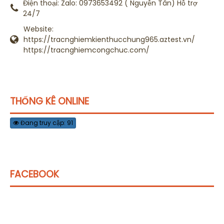
Điện thoại:
Zalo: 0973653492 ( Nguyễn Tân) Hỗ trợ
24/7
Website:
https://tracnghiemkienthucchung965.aztest.vn/
https://tracnghiemcongchuc.com/
THỐNG KÊ ONLINE
Đang truy cập: 91
FACEBOOK