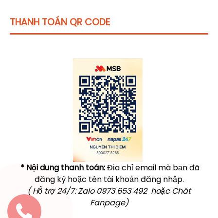
THANH TOÁN QR CODE
Click vào
đây
để tham khảo học phí
* Nội dung thanh toán:
Địa chỉ email mà bạn đã
đăng ký hoặc tên tài khoản đăng nhập.
( Hỗ trợ 24/7: Zalo 0973 653 492 hoặc Chát
Fanpage)