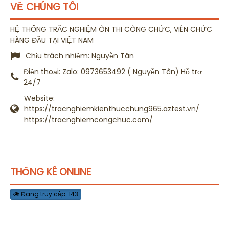
VỀ CHÚNG TÔI
HỆ THỐNG TRẮC NGHIỆM ÔN THI CÔNG CHỨC, VIÊN CHỨC
HÀNG ĐẦU TẠI VIỆT NAM
Chịu trách nhiệm:
Nguyễn Tân
Điện thoại:
Zalo: 0973653492 ( Nguyễn Tân) Hỗ trợ
24/7
Website:
https://tracnghiemkienthucchung965.aztest.vn/
https://tracnghiemcongchuc.com/
THỐNG KÊ ONLINE
Đang truy cập: 143