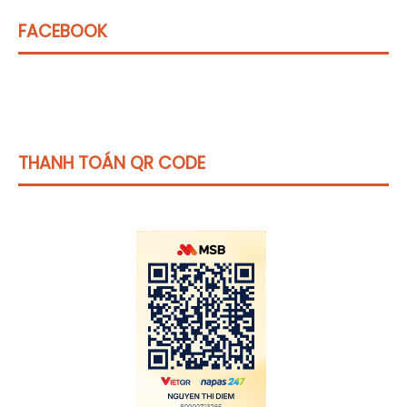
FACEBOOK
THANH TOÁN QR CODE
Click vào
đây
để tham khảo học phí