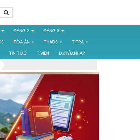
1
ĐẢNG 2
ĐẢNG 3
KS
TÒA ÁN
THADS
T.TRA
TIN TỨC
T.VIÊN
Đ.KÝ/Đ.NHẬP