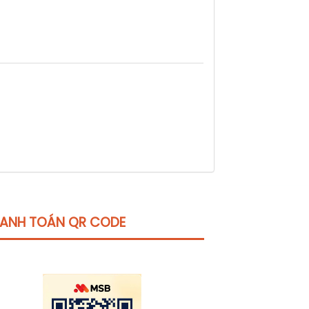
ANH TOÁN QR CODE
Click vào
đây
để tham khảo học phí