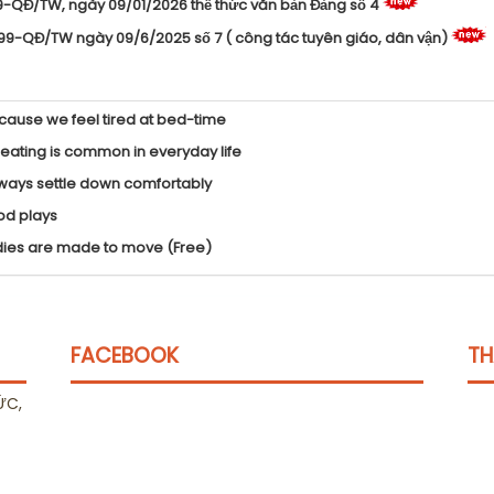
99-QĐ/TW, ngày 09/01/2026 thể thức văn bản Đảng số 4
299-QĐ/TW ngày 09/6/2025 số 7 ( công tác tuyên giáo, dân vận)
ecause we feel tired at bed-time
heating is common in everyday life
always settle down comfortably
ood plays
Bodies are made to move (Free)
FACEBOOK
TH
ỨC,