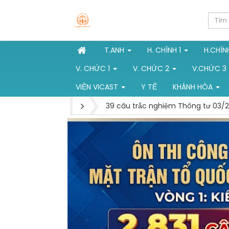
T.ANH
H. CHÍNH 1
H.CHÍN
V. CHỨC 1
V. CHỨC 2
V.CHỨC 3
VIỆN VICAST
Y TẾ
KHÁNH HÒA
39 câu trắc nghiệm Thông tư 03/2