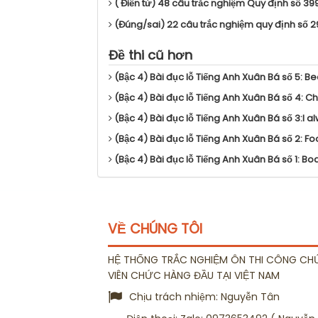
( Điền từ) 48 câu trắc nghiệm Quy định số 3
(Đúng/sai) 22 câu trắc nghiệm quy định số 
Đề thi cũ hơn
(Bậc 4) Bài đục lỗ Tiếng Anh Xuân Bá số 5: B
(Bậc 4) Bài đục lỗ Tiếng Anh Xuân Bá số 4: C
(Bậc 4) Bài đục lỗ Tiếng Anh Xuân Bá số 3:I 
(Bậc 4) Bài đục lỗ Tiếng Anh Xuân Bá số 2: F
(Bậc 4) Bài đục lỗ Tiếng Anh Xuân Bá số 1: 
VỀ CHÚNG TÔI
HỆ THỐNG TRẮC NGHIỆM ÔN THI CÔNG CH
VIÊN CHỨC HÀNG ĐẦU TẠI VIỆT NAM
Chịu trách nhiệm:
Nguyễn Tân