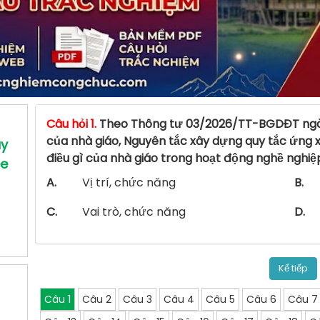
Câu hỏi 1.
Theo Thông tư 03/2026/TT-BGDĐT ngày
của nhà giáo, Nguyên tắc xây dựng quy tắc ứng 
uy
điều gì của nhà giáo trong hoạt động nghề nghiệ
ee
A.
Vị trí, chức năng
B.
C.
Vai trò, chức năng
D.
Kế tiếp
Câu 1
Câu 2
Câu 3
Câu 4
Câu 5
Câu 6
Câu 7