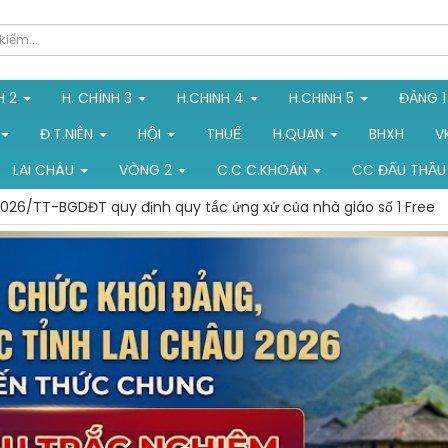
H 2
H. CHÍNH 3
H.CHINH 4
H.CHINH 5
ĐẢNG 
Đ.T.NIÊN
HỘI
THUẾ
H.QUAN
BHXH
V
LAI CHÂU
VÒNG 2
C.C C.KHOÁN
CC ĐẤU THẦU
026/TT-BGDĐT quy định quy tắc ứng xử của nhà giáo số 1 Free