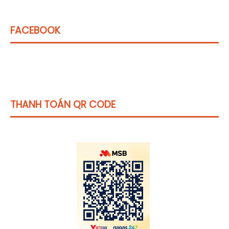
FACEBOOK
THANH TOÁN QR CODE
Click vào
đây
để tham khảo học phí