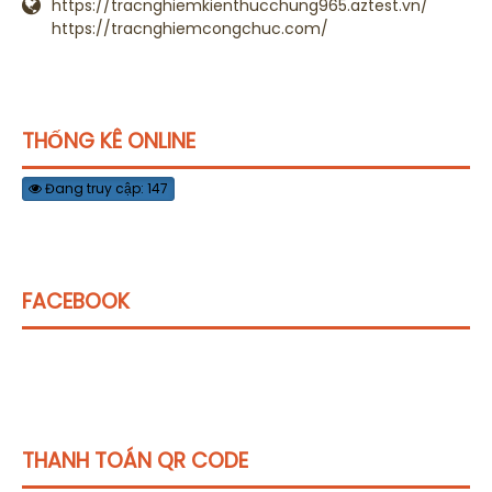
https://tracnghiemkienthucchung965.aztest.vn/
https://tracnghiemcongchuc.com/
THỐNG KÊ ONLINE
Đang truy cập: 147
FACEBOOK
THANH TOÁN QR CODE