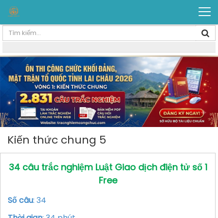
Kiến thức chung 5
34 câu trắc nghiệm Luật Giao dịch điện tử số 1
Free
Số câu
: 34
Thời gian
: 34 phút