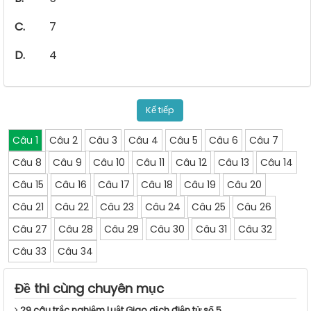
C.
7
D.
4
Kế tiếp
Câu 1
Câu 2
Câu 3
Câu 4
Câu 5
Câu 6
Câu 7
Câu 8
Câu 9
Câu 10
Câu 11
Câu 12
Câu 13
Câu 14
Câu 15
Câu 16
Câu 17
Câu 18
Câu 19
Câu 20
Câu 21
Câu 22
Câu 23
Câu 24
Câu 25
Câu 26
Câu 27
Câu 28
Câu 29
Câu 30
Câu 31
Câu 32
Câu 33
Câu 34
Đề thi cùng chuyên mục
29 câu trắc nghiệm Luật Giao dịch điện tử số 5