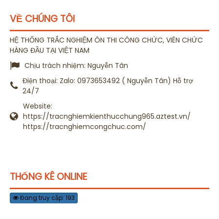
VỀ CHÚNG TÔI
HỆ THỐNG TRẮC NGHIỆM ÔN THI CÔNG CHỨC, VIÊN CHỨC
HÀNG ĐẦU TẠI VIỆT NAM
Chịu trách nhiệm:
Nguyễn Tân
Điện thoại:
Zalo: 0973653492 ( Nguyễn Tân) Hỗ trợ
24/7
Website:
https://tracnghiemkienthucchung965.aztest.vn/
https://tracnghiemcongchuc.com/
THỐNG KÊ ONLINE
Đang truy cập: 193