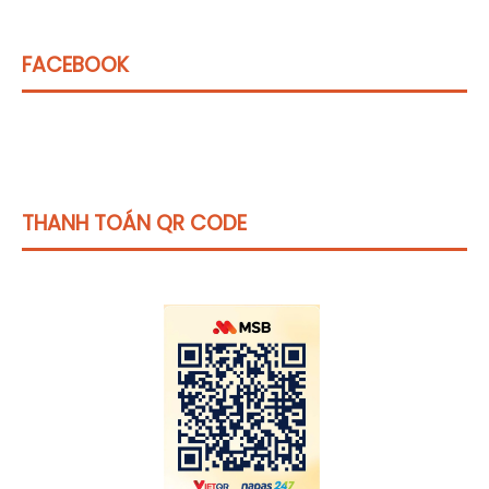
FACEBOOK
THANH TOÁN QR CODE
Click vào
đây
để tham khảo học phí