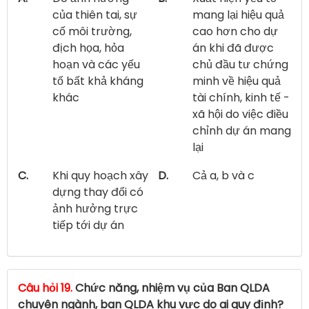
của thiên tai, sự
mang lại hiệu quả
cố môi trường,
cao hơn cho dự
địch họa, hỏa
án khi đã được
hoạn và các yếu
chủ đầu tư chứng
tố bất khả kháng
minh về hiệu quả
khác
tài chính, kinh tế -
xã hội do việc điều
chỉnh dự án mang
lại
C.
Khi quy hoạch xây
D.
Cả a, b và c
dựng thay đổi có
ảnh hưởng trực
tiếp tới dự án
Câu hỏi 19.
Chức năng, nhiệm vụ của Ban QLDA
chuyên ngành, ban QLDA khu vực do ai quy định?