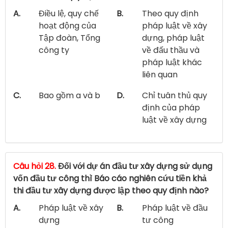
A.
Điều lệ, quy chế
B.
Theo quy định
hoạt động của
pháp luật về xây
Tập đoàn, Tổng
dựng, pháp luật
công ty
về đấu thầu và
pháp luật khác
liên quan
C.
Bao gồm a và b
D.
Chỉ tuân thủ quy
định của pháp
luật về xây dựng
Câu hỏi 28.
Đối với dự án đầu tư xây dựng sử dụng
vốn đầu tư công thì Báo cáo nghiên cứu tiền khả
thi đầu tư xây dựng được lập theo quy định nào?
A.
Pháp luật về xây
B.
Pháp luật về đầu
dựng
tư công