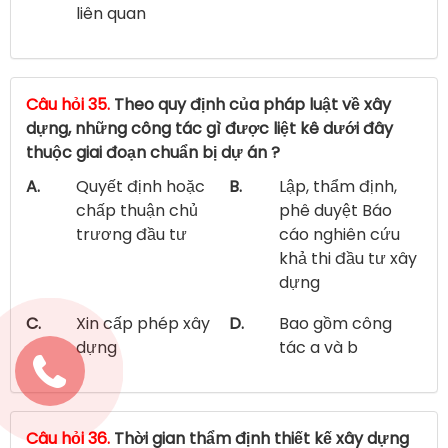
liên quan
Câu hỏi 35.
Theo quy định của pháp luật về xây
dựng, những công tác gì được liệt kê dưới đây
thuộc giai đoạn chuẩn bị dự án ?
A.
Quyết định hoặc
B.
Lập, thẩm định,
chấp thuận chủ
phê duyệt Báo
trương đầu tư
cáo nghiên cứu
khả thi đầu tư xây
dựng
C.
Xin cấp phép xây
D.
Bao gồm công
dựng
tác a và b
Câu hỏi 36.
Thời gian thẩm định thiết kế xây dựng