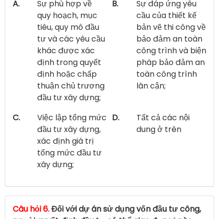
A.
Sự phù hợp về
B.
Sự đáp ứng yêu
quy hoạch, mục
cầu của thiết kế
tiêu, quy mô đầu
bản vẽ thi công về
tư và các yêu cầu
bảo đảm an toàn
khác được xác
công trình và biện
định trong quyết
pháp bảo đảm an
định hoặc chấp
toàn công trình
thuận chủ trương
lân cận;
đầu tư xây dựng;
C.
Việc lập tổng mức
D.
Tất cả các nội
đầu tư xây dựng,
dung ở trên
xác định giá trị
tổng mức đầu tư
xây dựng;
Câu hỏi 6.
Đối với dự án sử dụng vốn đầu tư công,