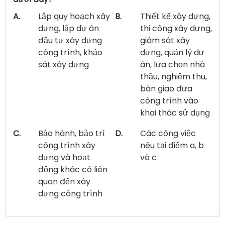
A.
Lập quy hoạch xây
B.
Thiết kế xây dựng,
dựng, lập dự án
thi công xây dựng,
đầu tư xây dựng
giám sát xây
công trình, khảo
dựng, quản lý dự
sát xây dựng
án, lựa chọn nhà
thầu, nghiệm thu,
bàn giao đưa
công trình vào
khai thác sử dụng
C.
Bảo hành, bảo trì
D.
Các công việc
công trình xây
nêu tại điểm a, b
dựng và hoạt
và c
động khác có liên
quan đến xây
dựng công trình