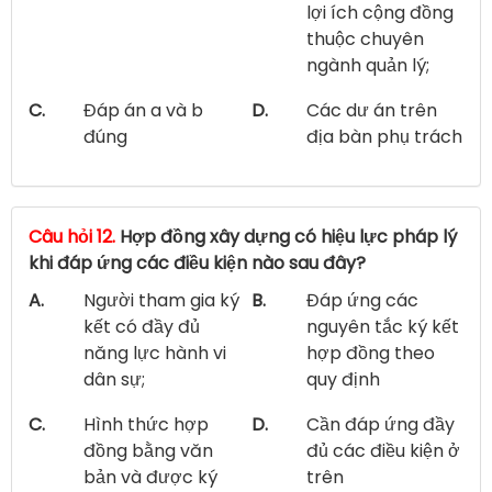
lợi ích cộng đồng
thuộc chuyên
ngành quản lý;
C.
Đáp án a và b
D.
Các dư án trên
đúng
địa bàn phụ trách
Câu hỏi 12.
Hợp đồng xây dựng có hiệu lực pháp lý
khi đáp ứng các điều kiện nào sau đây?
A.
Người tham gia ký
B.
Đáp ứng các
kết có đầy đủ
nguyên tắc ký kết
năng lực hành vi
hợp đồng theo
dân sự;
quy định
C.
Hình thức hợp
D.
Cần đáp ứng đầy
đồng bằng văn
đủ các điều kiện ở
bản và được ký
trên