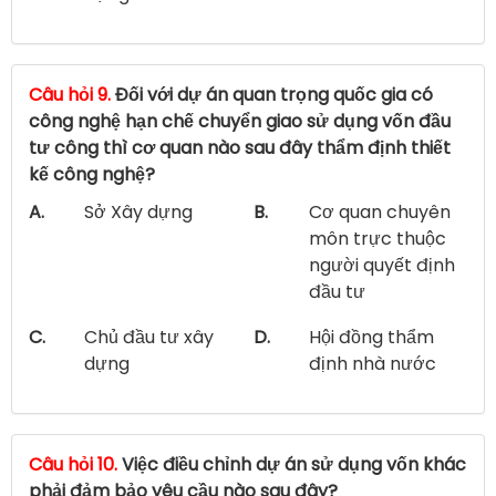
Câu hỏi 9.
Đối với dự án quan trọng quốc gia có
công nghệ hạn chế chuyển giao sử dụng vốn đầu
tư công thì cơ quan nào sau đây thẩm định thiết
kế công nghệ?
A.
Sở Xây dựng
B.
Cơ quan chuyên
môn trực thuộc
người quyết định
đầu tư
C.
Chủ đầu tư xây
D.
Hội đồng thẩm
dựng
định nhà nước
Câu hỏi 10.
Việc điều chỉnh dự án sử dụng vốn khác
phải đảm bảo yêu cầu nào sau đây?