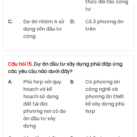
thức đối tác công
tư
C.
Dự án nhóm A sử
D.
Cả 3 phương án
dụng vốn đầu tư
trên
công
Câu hỏi 15.
Dự án đầu tư xây dựng phải đáp ứng
các yêu cầu nào dưới đây?
A.
Phù hợp với quy
B.
Có phương án
hoạch và kế
công nghệ và
hoạch sử dụng
phương án thiết
đất tại địa
kế xây dựng phù
phương nơi có dự
hợp
án đầu tư xây
dựng