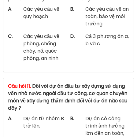
A.
Các yêu cầu về
B.
Các yêu cầu về an
quy hoạch
toàn, bảo vệ môi
trường
C.
Các yêu cầu về
D.
Cả 3 phương án a,
phòng, chống
b và c
cháy, nổ, quốc
phòng, an ninh
Câu hỏi 11.
Đối với dự án đầu tư xây dựng sử dụng
vốn nhà nước ngoài đầu tư công, cơ quan chuyên
môn về xây dựng thẩm định đối với dự án nào sau
đây ?
A.
Dự án từ nhóm B
B.
Dự án có công
trở lên;
trình ảnh hưởng
lớn đến an toàn,