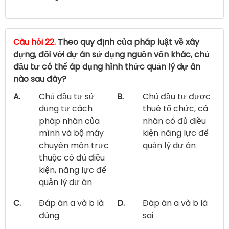
Câu hỏi 22.
Theo quy định của pháp luật về xây
dựng, đối với dự án sử dụng nguồn vốn khác, chủ
đầu tư có thể áp dụng hình thức quản lý dự án
nào sau đây?
A.
Chủ đầu tư sử
B.
Chủ đầu tư được
dụng tư cách
thuê tổ chức, cá
pháp nhân của
nhân có đủ điều
mình và bộ máy
kiện năng lực để
chuyên môn trực
quản lý dự án
thuộc có đủ điều
kiện, năng lực để
quản lý dự án
C.
Đáp án a và b là
D.
Đáp án a và b là
đúng
sai