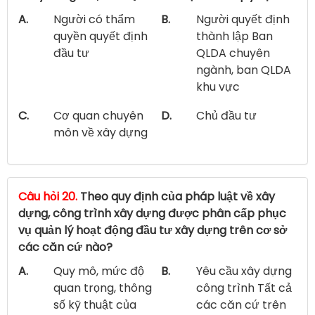
A.
Người có thẩm
B.
Người quyết định
quyền quyết định
thành lập Ban
đầu tư
QLDA chuyên
ngành, ban QLDA
khu vực
C.
Cơ quan chuyên
D.
Chủ đầu tư
môn về xây dựng
Câu hỏi 20.
Theo quy định của pháp luật về xây
dựng, công trình xây dựng được phân cấp phục
vụ quản lý hoạt động đầu tư xây dựng trên cơ sở
các căn cứ nào?
A.
Quy mô, mức độ
B.
Yêu cầu xây dựng
quan trọng, thông
công trình Tất cả
số kỹ thuật của
các căn cứ trên