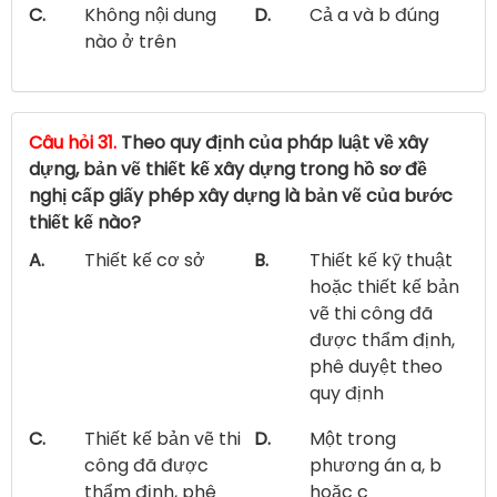
C.
Không nội dung
D.
Cả a và b đúng
nào ở trên
Câu hỏi 31.
Theo quy định của pháp luật về xây
dựng, bản vẽ thiết kế xây dựng trong hồ sơ đề
nghị cấp giấy phép xây dựng là bản vẽ của bước
thiết kế nào?
A.
Thiết kế cơ sở
B.
Thiết kế kỹ thuật
hoặc thiết kế bản
vẽ thi công đã
được thẩm định,
phê duyệt theo
quy định
C.
Thiết kế bản vẽ thi
D.
Một trong
công đã được
phương án a, b
thẩm định, phê
hoặc c