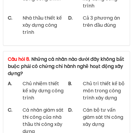
trình
C.
Nhà thầu thiết kế
D.
Cả 3 phương án
xây dựng công
trên đầu đúng
trình
Câu hỏi 8.
Những cá nhân nào dưới đây không bắt
buộc phải có chứng chỉ hành nghề hoạt động xây
dựng?
A.
Chủ nhiệm thiết
B.
Chủ trì thiết kế bộ
kế xây dựng công
môn trong công
trình
trình xây dựng
C.
Cá nhân giám sát
D.
Cán bộ tư vấn
thi công của nhà
giám sát thi công
thầu thi công xây
xây dựng
dựng