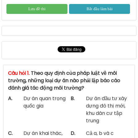
Lưu đề thi
Bắt đầu làm bài
Câu hỏi 1.
Theo quy định của pháp luật về môi
trường, những loại dự án nào phải lập báo cáo
đánh giá tác động môi trường?
A.
Dự án quan trọng
B.
Dự án đầu tư xây
quốc gia
dựng đô thị mới,
khu dân cư tập
trung
C.
Dự án khai thác,
D.
Cả a, b và c