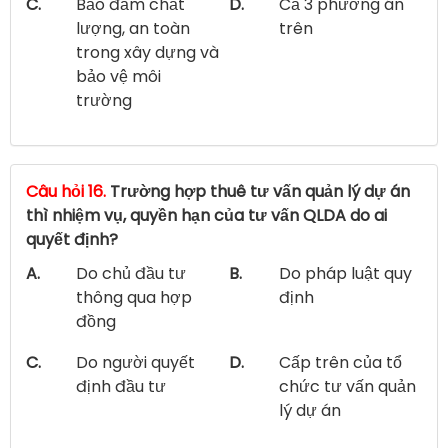
C.
Bảo đảm chất
D.
Cả 3 phương án
lượng, an toàn
trên
trong xây dựng và
bảo vệ môi
trường
Câu hỏi 16.
Trường hợp thuê tư vấn quản lý dự án
thì nhiệm vụ, quyền hạn của tư vấn QLDA do ai
quyết định?
A.
Do chủ đầu tư
B.
Do pháp luật quy
thông qua hợp
định
đồng
C.
Do người quyết
D.
Cấp trên của tổ
định đầu tư
chức tư vấn quản
lý dự án