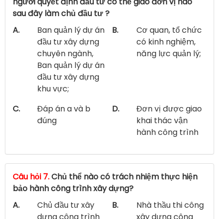
người quyết định đầu tư có thể giao đơn vị nào
sau đây làm chủ đầu tư ?
A.
Ban quản lý dự án
B.
Cơ quan, tổ chức
đầu tư xây dựng
có kinh nghiệm,
chuyên ngành,
năng lực quản lý;
Ban quản lý dự án
đầu tư xây dựng
khu vực;
C.
Đáp án a và b
D.
Đơn vị được giao
đúng
khai thác vận
hành công trình
Câu hỏi 7.
Chủ thể nào có trách nhiệm thực hiện
bảo hành công trình xây dựng?
A.
Chủ đầu tư xây
B.
Nhà thầu thi công
dựng công trình
xây dựng công