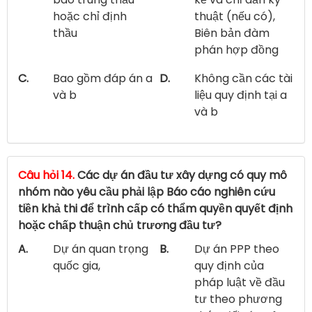
hoặc chỉ định
thuật (nếu có),
thầu
Biên bản đàm
phán hợp đồng
C.
Bao gồm đáp án a
D.
Không cần các tài
và b
liệu quy định tại a
và b
Câu hỏi 14.
Các dự án đầu tư xây dựng có quy mô
nhóm nào yêu cầu phải lập Báo cáo nghiên cứu
tiền khả thi để trình cấp có thẩm quyền quyết định
hoặc chấp thuận chủ trương đầu tư?
A.
Dự án quan trọng
B.
Dự án PPP theo
quốc gia,
quy định của
pháp luật về đầu
tư theo phương