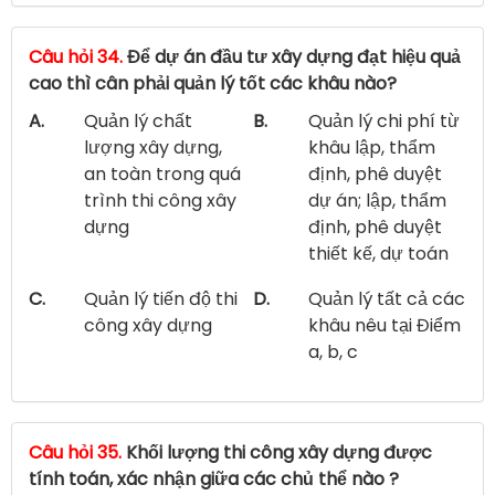
Câu hỏi 34.
Để dự án đầu tư xây dựng đạt hiệu quả
cao thì cân phải quản lý tốt các khâu nào?
A.
Quản lý chất
B.
Quản lý chi phí từ
lượng xây dựng,
khâu lập, thẩm
an toàn trong quá
định, phê duyệt
trình thi công xây
dự án; lập, thẩm
dựng
định, phê duyệt
thiết kế, dự toán
C.
Quản lý tiến độ thi
D.
Quản lý tất cả các
công xây dựng
khâu nêu tại Điểm
a, b, c
Câu hỏi 35.
Khối lượng thi công xây dựng được
tính toán, xác nhận giữa các chủ thể nào ?