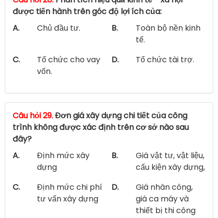
được tiến hành trên góc độ lợi ích của:
A.
Chủ đầu tư.
B.
Toàn bộ nền kinh
tế.
C.
Tổ chức cho vay
D.
Tổ chức tài trợ.
vốn.
Câu hỏi 29.
Đơn giá xây dựng chi tiết của công
trình không được xác định trên cơ sở nào sau
đây?
A.
Định mức xây
B.
Giá vật tư, vật liệu,
dựng
cấu kiện xây dựng,
C.
Định mức chi phí
D.
Giá nhân công,
tư vấn xây dựng
giá ca máy và
thiết bị thi công