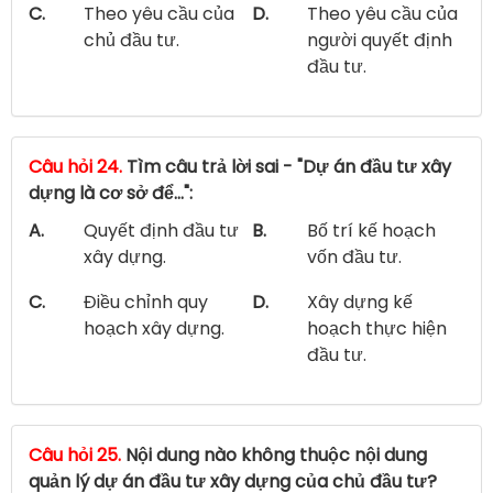
C.
Theo yêu cầu của
D.
Theo yêu cầu của
chủ đầu tư.
người quyết định
đầu tư.
Câu hỏi 24.
Tìm câu trả lời sai - "Dự án đầu tư xây
dựng là cơ sở để…":
A.
Quyết định đầu tư
B.
Bố trí kế hoạch
xây dựng.
vốn đầu tư.
C.
Điều chỉnh quy
D.
Xây dựng kế
hoạch xây dựng.
hoạch thực hiện
đầu tư.
Câu hỏi 25.
Nội dung nào không thuộc nội dung
quản lý dự án đầu tư xây dựng của chủ đầu tư?