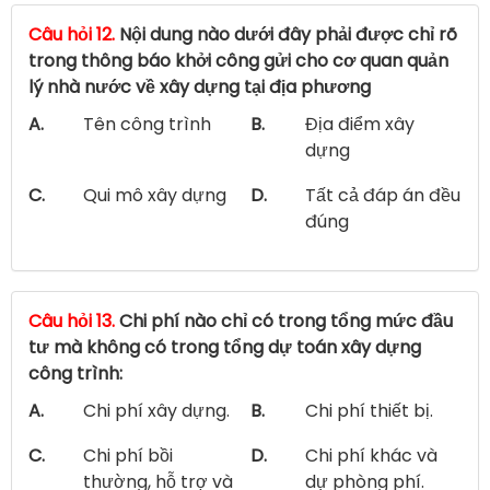
Câu hỏi 12.
Nội dung nào dưới đây phải được chỉ rõ
trong thông báo khởi công gửi cho cơ quan quản
lý nhà nước về xây dựng tại địa phương
A.
Tên công trình
B.
Địa điểm xây
dựng
C.
Qui mô xây dựng
D.
Tất cả đáp án đều
đúng
Câu hỏi 13.
Chi phí nào chỉ có trong tổng mức đầu
tư mà không có trong tổng dự toán xây dựng
công trình:
A.
Chi phí xây dựng.
B.
Chi phí thiết bị.
C.
Chi phí bồi
D.
Chi phí khác và
thường, hỗ trợ và
dự phòng phí.