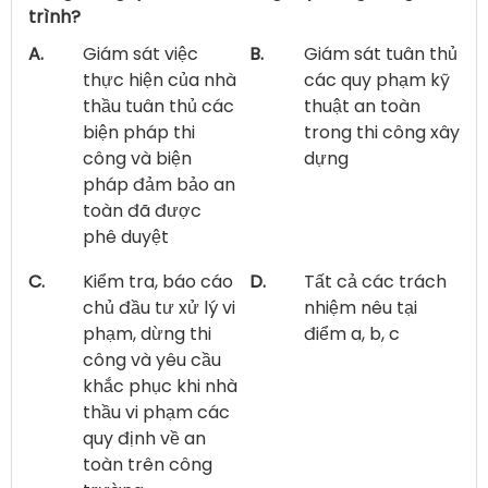
trình?
A.
Giám sát việc
B.
Giám sát tuân thủ
thực hiện của nhà
các quy phạm kỹ
thầu tuân thủ các
thuật an toàn
biện pháp thi
trong thi công xây
công và biện
dựng
pháp đảm bảo an
toàn đã được
phê duyệt
C.
Kiểm tra, báo cáo
D.
Tất cả các trách
chủ đầu tư xử lý vi
nhiệm nêu tại
phạm, dừng thi
điểm a, b, c
công và yêu cầu
khắc phục khi nhà
thầu vi phạm các
quy định về an
toàn trên công