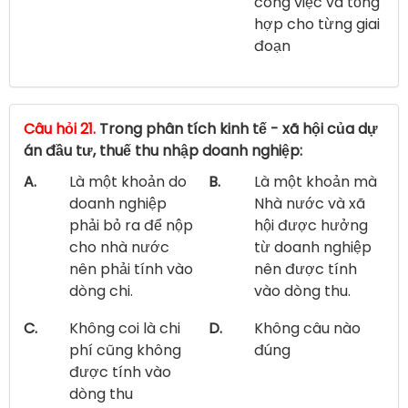
công việc và tổng
hợp cho từng giai
đoạn
Câu hỏi 21.
Trong phân tích kinh tế - xã hội của dự
án đầu tư, thuế thu nhập doanh nghiệp:
A.
Là một khoản do
B.
Là một khoản mà
doanh nghiệp
Nhà nước và xã
phải bỏ ra để nộp
hội được hưởng
cho nhà nước
từ doanh nghiệp
nên phải tính vào
nên được tính
dòng chi.
vào dòng thu.
C.
Không coi là chi
D.
Không câu nào
phí cũng không
đúng
được tính vào
dòng thu