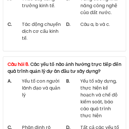
trưởng kinh tế.
năng công nghệ
của đất nước.
C.
Tác động chuyển
D.
Câu a, b và c.
dịch cơ cấu kinh
tế.
Câu hỏi 8.
Các yếu tố nào ảnh hưởng trực tiếp đến
quá trình quản lý dự án đầu tư xây dựng?
A.
Yếu tố con người
B.
Yếu tố xây dựng,
lãnh đạo và quản
thực hiện kế
lý
hoạch và chế độ
kiểm soát, báo
cáo quá trình
thực hiện
C.
Phân định rõ
D.
Tất cả các yếu tố