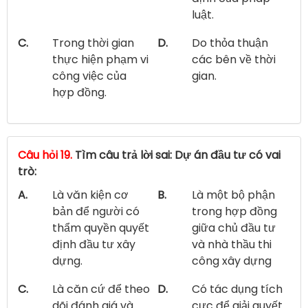
luật.
C.
Trong thời gian
D.
Do thỏa thuận
thực hiện phạm vi
các bên về thời
công việc của
gian.
hợp đồng.
Câu hỏi 19.
Tìm câu trả lời sai: Dự án đầu tư có vai
trò:
A.
Là văn kiện cơ
B.
Là một bộ phận
bản để người có
trong hợp đồng
thẩm quyền quyết
giữa chủ đầu tư
định đầu tư xây
và nhà thầu thi
dựng.
công xây dựng
C.
Là căn cứ để theo
D.
Có tác dụng tích
dõi đánh giá và
cực để giải quyết