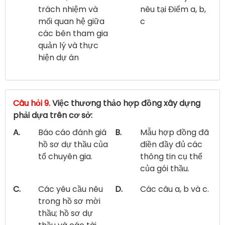
trách nhiệm và
nêu tại Điểm a, b,
mối quan hệ giữa
c
các bên tham gia
quản lý và thực
hiện dự án
Câu hỏi 9.
Việc thương thảo hợp đồng xây dựng
phải dựa trên cơ sở:
A.
Báo cáo đánh giá
B.
Mẫu hợp đồng đã
hồ sơ dự thầu của
điền đầy đủ các
tổ chuyên gia.
thông tin cụ thể
của gói thầu.
C.
Các yêu cầu nêu
D.
Các câu a, b và c.
trong hồ sơ mời
thầu; hồ sơ dự