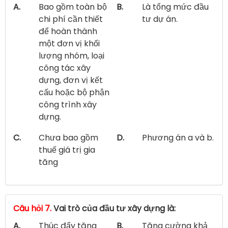
A.
Bao gồm toàn bộ
B.
Là tổng mức đầu
chi phí cần thiết
tư dự án.
để hoàn thành
một đơn vị khối
lượng nhóm, loại
công tác xây
dựng, đơn vị kết
cấu hoặc bộ phận
công trình xây
dựng.
C.
Chưa bao gồm
D.
Phương án a và b.
thuế giá trị gia
tăng
Câu hỏi 7.
Vai trò của đầu tư xây dựng là:
A.
Thúc đẩy tăng
B.
Tăng cường khả