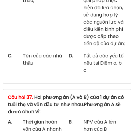
thầu;
giải pháp thực
hiện đã lựa chọn,
sử dụng hợp lý
các nguồn lực và
điều kiện kinh phí
được cấp theo
tiến độ của dự án;
C.
Tên của các nhà
D.
Tất cả các yếu tố
thầu
nêu tại Điểm a, b,
c
Câu hỏi 37.
Hai phương án (A và B) của 1 dự án có
tuổi thọ và vốn đầu tư như nhau.Phương án A sẽ
được chọn vì:
A.
Thời gian hoàn
B.
NPV của A lớn
vốn của A nhanh
hơn của B