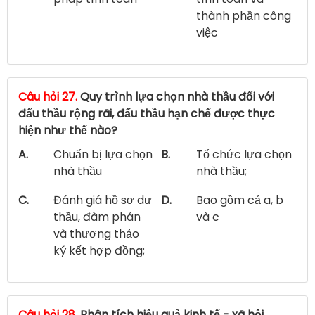
thành phần công
việc
Câu hỏi 27.
Quy trình lựa chọn nhà thầu đối với
đấu thầu rộng rãi, đấu thầu hạn chế được thực
hiện như thế nào?
A.
Chuẩn bị lựa chọn
B.
Tổ chức lựa chọn
nhà thầu
nhà thầu;
C.
Đánh giá hồ sơ dự
D.
Bao gồm cả a, b
thầu, đàm phán
và c
và thương thảo
ký kết hợp đồng;
Câu hỏi 28.
Phân tích hiệu quả kinh tế - xã hội