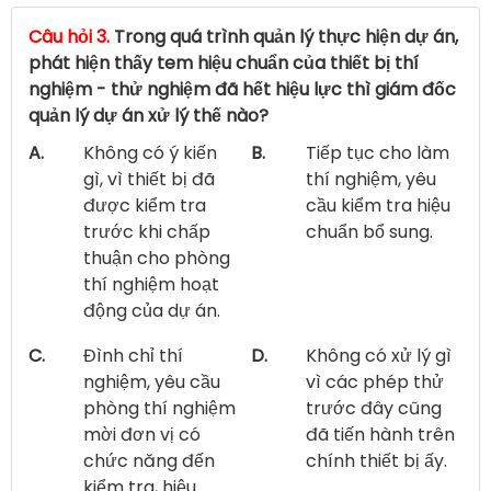
Câu hỏi 3.
Trong quá trình quản lý thực hiện dự án,
phát hiện thấy tem hiệu chuẩn của thiết bị thí
nghiệm - thử nghiệm đã hết hiệu lực thì giám đốc
quản lý dự án xử lý thế nào?
A.
Không có ý kiến
B.
Tiếp tục cho làm
gì, vì thiết bị đã
thí nghiệm, yêu
được kiểm tra
cầu kiểm tra hiệu
trước khi chấp
chuẩn bổ sung.
thuận cho phòng
thí nghiệm hoạt
động của dự án.
C.
Đình chỉ thí
D.
Không có xử lý gì
nghiệm, yêu cầu
vì các phép thử
phòng thí nghiệm
trước đây cũng
mời đơn vị có
đã tiến hành trên
chức năng đến
chính thiết bị ấy.
kiểm tra, hiệu