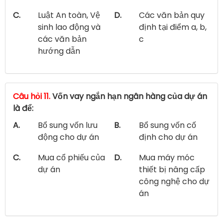
C.
Luật An toàn, Vệ
D.
Các văn bản quy
sinh lao động và
định tại điểm a, b,
các văn bản
c
hướng dẫn
Câu hỏi 11.
Vốn vay ngắn hạn ngân hàng của dự án
là để:
A.
Bổ sung vốn lưu
B.
Bổ sung vốn cố
động cho dự án
định cho dự án
C.
Mua cổ phiếu của
D.
Mua máy móc
dự án
thiết bị nâng cấp
công nghệ cho dự
án