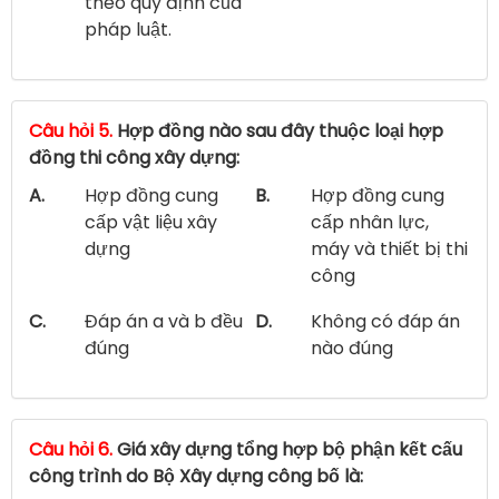
theo quy định của
pháp luật.
Câu hỏi 5.
Hợp đồng nào sau đây thuộc loại hợp
đồng thi công xây dựng:
A.
Hợp đồng cung
B.
Hợp đồng cung
cấp vật liệu xây
cấp nhân lực,
dựng
máy và thiết bị thi
công
C.
Đáp án a và b đều
D.
Không có đáp án
đúng
nào đúng
Câu hỏi 6.
Giá xây dựng tổng hợp bộ phận kết cấu
công trình do Bộ Xây dựng công bố là: