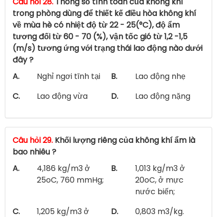
Câu hỏi 28.
Thông số tính toán của không khí
trong phòng dùng để thiết kế điều hòa không khí
về mùa hè có nhiệt độ từ 22 - 25(°C), độ ẩm
tương đối từ 60 - 70 (%), vận tốc gió từ 1,2 -1,5
(m/s) tương ứng với trạng thái lao động nào dưới
đây ?
A.
Nghỉ ngơi tĩnh tại
B.
Lao động nhẹ
C.
Lao động vừa
D.
Lao động nặng
Câu hỏi 29.
Khối lượng riêng của không khí ẩm là
bao nhiêu ?
A.
4,186 kg/m3 ở
B.
1,013 kg/m3 ở
25oC, 760 mmHg;
20oC, ở mực
nước biến;
C.
1,205 kg/m3 ở
D.
0,803 m3/kg.