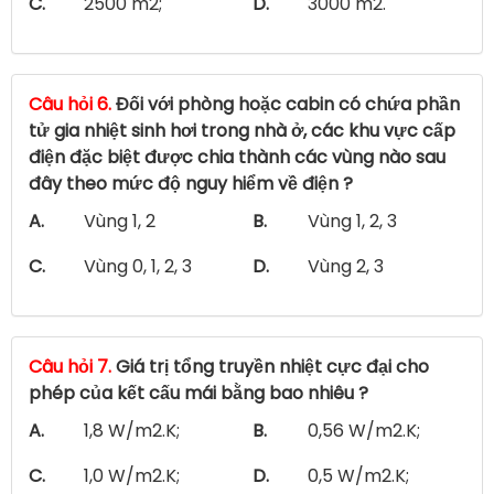
C.
2500 m2;
D.
3000 m2.
Câu hỏi 6.
Đối với phòng hoặc cabin có chứa phần
tử gia nhiệt sinh hơi trong nhà ở, các khu vực cấp
điện đặc biệt được chia thành các vùng nào sau
đây theo mức độ nguy hiểm về điện ?
A.
Vùng 1, 2
B.
Vùng 1, 2, 3
C.
Vùng 0, 1, 2, 3
D.
Vùng 2, 3
Câu hỏi 7.
Giá trị tổng truyền nhiệt cực đại cho
phép của kết cấu mái bằng bao nhiêu ?
A.
1,8 W/m2.K;
B.
0,56 W/m2.K;
C.
1,0 W/m2.K;
D.
0,5 W/m2.K;