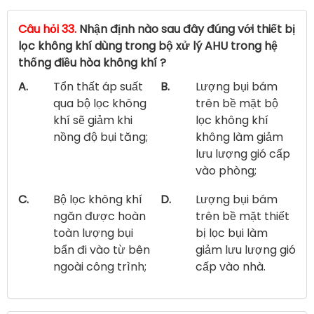
Câu hỏi 33.
Nhận định nào sau đây đúng với thiết bị
lọc không khí dùng trong bộ xử lý AHU trong hệ
thống điều hòa không khí ?
A.
Tổn thất áp suất
B.
Lượng bụi bám
qua bộ lọc không
trên bề mặt bộ
khí sẽ giảm khi
lọc không khí
nồng độ bụi tăng;
không làm giảm
lưu lượng gió cấp
vào phòng;
C.
Bộ lọc không khí
D.
Lượng bụi bám
ngăn được hoàn
trên bề mặt thiết
toàn lượng bụi
bị lọc bụi làm
bẩn đi vào từ bên
giảm lưu lượng gió
ngoài công trình;
cấp vào nhà.