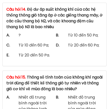
Câu hỏi 14.
Độ dư áp suất không khí của các hệ
thống thông gió tăng áp ở các giếng thang máy, ở
các cầu thang bộ N2, và các khoang đệm cầu
thang bộ N3 là bao nhiêu
A.
?
B.
Từ 10 đến 50 Pa;
C.
Từ 10 đến 60 Pa;
D.
Từ 20 đến 60 Pa;
E.
Từ 20 đến 50 Pa.
Câu hỏi 15.
Thông số tính toán của không khí ngoài
trời dùng để thiết kế thông gió tự nhiên và thông
gió cơ khí về mùa đông là bao nhiêu?
A.
Nhiệt độ trung
B.
Nhiệt độ trung
bình ngoài trời
bình ngoài trời
của tháng lạnh
của mùa đông