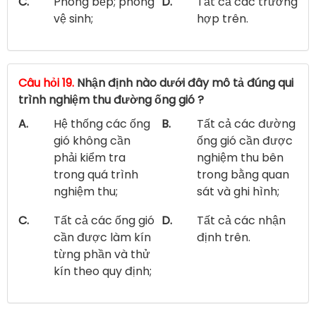
C.
Phòng bếp; phòng
D.
Tất cả các trường
vệ sinh;
hợp trên.
Câu hỏi 19.
Nhận định nào dưới đây mô tả đúng qui
trình nghiệm thu đường ống gió ?
A.
Hệ thống các ống
B.
Tất cả các đường
gió không cần
ống gió cần được
phải kiểm tra
nghiệm thu bên
trong quá trình
trong bằng quan
nghiệm thu;
sát và ghi hình;
C.
Tất cả các ống gió
D.
Tất cả các nhận
cần được làm kín
định trên.
từng phần và thử
kín theo quy định;