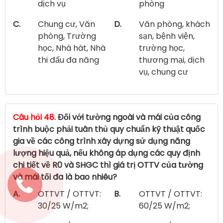
dịch vụ
phòng
C.
Chung cư, Văn
D.
Văn phòng, khách
phòng, Trường
sạn, bệnh viện,
học, Nhà hát, Nhà
trường học,
thi đấu đa năng
thương mại, dịch
vụ, chung cư
Câu hỏi 48.
Đối với tường ngoài và mái của công
trình buộc phải tuân thủ quy chuẩn kỹ thuật quốc
gia về các công trình xây dựng sử dụng năng
lượng hiệu quả, nếu không áp dụng các quy định
chi tiết về R0 và SHGC thì giá trị OTTV của tường
và mái tối đa là bao nhiêu?
A.
OTTVT / OTTVT:
B.
OTTVT / OTTVT:
30/25 W/m2;
60/25 W/m2;