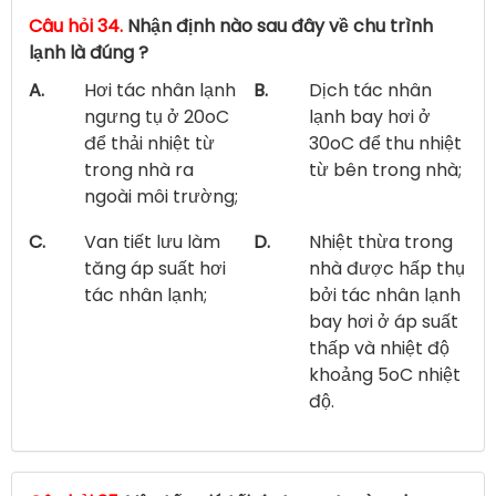
Câu hỏi 34.
Nhận định nào sau đây về chu trình
lạnh là đúng ?
A.
Hơi tác nhân lạnh
B.
Dịch tác nhân
ngưng tụ ở 20oC
lạnh bay hơi ở
để thải nhiệt từ
30oC để thu nhiệt
trong nhà ra
từ bên trong nhà;
ngoài môi trường;
C.
Van tiết lưu làm
D.
Nhiệt thừa trong
tăng áp suất hơi
nhà được hấp thụ
tác nhân lạnh;
bởi tác nhân lạnh
bay hơi ở áp suất
thấp và nhiệt độ
khoảng 5oC nhiệt
độ.