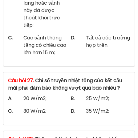
lang hoặc sảnh
này đã được
thoát khói trực
tiếp;
C.
Các sảnh thông
D.
Tất cả các trường
tầng có chiều cao
hợp trên.
lớn hơn 15 m;
Câu hỏi 27.
Chỉ số truyền nhiệt tổng của kết cấu
mái phải đảm bảo không vượt qua bao nhiêu ?
A.
20 W/m2;
B.
25 W/m2;
C.
30 W/m2;
D.
35 W/m2;