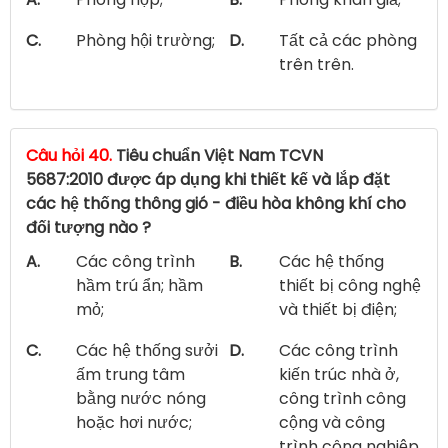
C.
Phòng hội trường;
D.
Tất cả các phòng
trên trên.
Câu hỏi 40.
Tiêu chuẩn Việt Nam TCVN
5687:2010 được áp dụng khi thiết kế và lắp đặt
các hệ thống thông gió - điều hòa không khí cho
đối tượng nào ?
A.
Các công trình
B.
Các hệ thống
hầm trú ẩn; hầm
thiết bị công nghệ
mỏ;
và thiết bị điện;
C.
Các hệ thống sưởi
D.
Các công trình
ấm trung tâm
kiến trúc nhà ở,
bằng nước nóng
công trình công
hoặc hơi nước;
cộng và công
trình công nghiệp.