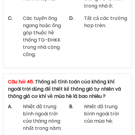
trong nhà ở;
C.
Các tuyến ống
D.
Tất cả các trường
ngang hoặc ống
hợp trên.
góp thuộc hệ
thống TG-ĐHKK
trong nhà công
cộng;
Câu hỏi 46.
Thông số tính toán của không khí
ngoài trời dùng để thiết kế thông gió tự nhiên và
thông gió cơ khí về mùa hè là bao nhiêu ?
A.
Nhiệt độ trung
B.
Nhiệt độ trung
bình ngoài trời
bình ngoài trời
của tháng nóng
của mùa hè;
nhất trong năm;