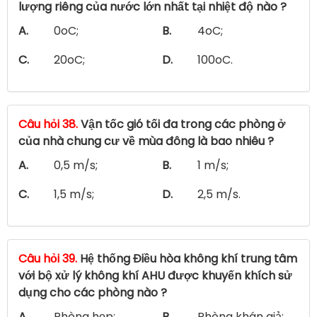
lượng riêng của nước lớn nhất tại nhiệt độ nào ?
A.
0oC;
B.
4oC;
C.
20oC;
D.
100oC.
Câu hỏi 38.
Vận tốc gió tối đa trong các phòng ở
của nhà chung cư về mùa đông là bao nhiêu ?
A.
0,5 m/s;
B.
1 m/s;
C.
1,5 m/s;
D.
2,5 m/s.
Câu hỏi 39.
Hệ thống Điều hòa không khí trung tâm
với bộ xử lý không khí AHU được khuyến khích sử
dụng cho các phòng nào ?
A.
Phòng họp;
B.
Phòng khán giả;