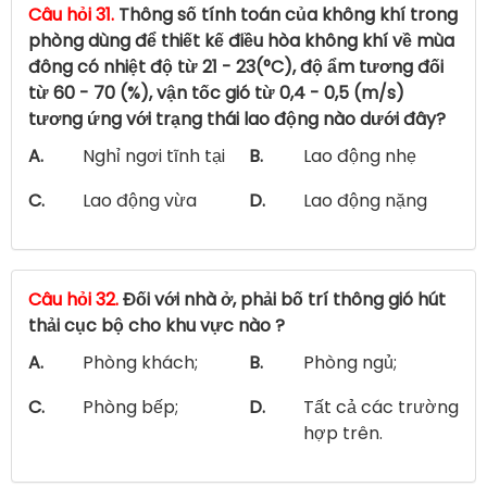
Câu hỏi 31.
Thông số tính toán của không khí trong
phòng dùng để thiết kế điều hòa không khí về mùa
đông có nhiệt độ từ 21 - 23(°C), độ ẩm tương đối
từ 60 - 70 (%), vận tốc gió từ 0,4 - 0,5 (m/s)
tương ứng với trạng thái lao động nào dưới đây?
A.
Nghỉ ngơi tĩnh tại
B.
Lao động nhẹ
C.
Lao động vừa
D.
Lao động nặng
Câu hỏi 32.
Đối với nhà ở, phải bố trí thông gió hút
thải cục bộ cho khu vực nào ?
A.
Phòng khách;
B.
Phòng ngủ;
C.
Phòng bếp;
D.
Tất cả các trường
hợp trên.