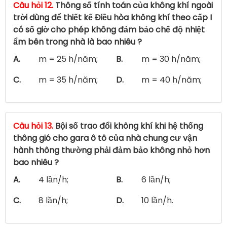
Câu hỏi 12.
Thông số tính toán của không khí ngoài
trời dùng để thiết kế Điều hòa không khí theo cấp I
có số giờ cho phép không đảm bảo chế độ nhiệt
ẩm bên trong nhà là bao nhiêu ?
A.
m = 25 h/năm;
B.
m = 30 h/năm;
C.
m = 35 h/năm;
D.
m = 40 h/năm;
Câu hỏi 13.
Bội số trao đổi không khí khi hệ thống
thông gió cho gara ô tô của nhà chung cư vận
hành thông thường phải đảm bảo không nhỏ hơn
bao nhiêu ?
A.
4 lần/h;
B.
6 lần/h;
C.
8 lần/h;
D.
10 lần/h.