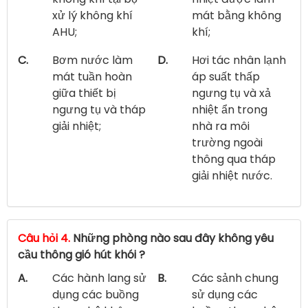
xử lý không khí
mát bằng không
AHU;
khí;
C.
Bơm nước làm
D.
Hơi tác nhân lạnh
mát tuần hoàn
áp suất thấp
giữa thiết bị
ngưng tụ và xả
ngưng tụ và tháp
nhiệt ẩn trong
giải nhiệt;
nhà ra môi
trường ngoài
thông qua tháp
giải nhiệt nước.
Câu hỏi 4.
Những phòng nào sau đây không yêu
cầu thông gió hút khói ?
A.
Các hành lang sử
B.
Các sảnh chung
dụng các buồng
sử dụng các