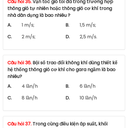
Câu hỏi 35.
Vận tốc gió tối đa trong trường hợp
thông gió tự nhiên hoặc thông gió cơ khí trong
nhà dân dụng là bao nhiêu ?
A.
1 m/s;
B.
1,5 m/s;
C.
2 m/s;
D.
2,5 m/s.
Câu hỏi 36.
Bội số trao đổi không khí dùng thiết kế
hệ thống thông gió cơ khí cho gara ngầm là bao
nhiêu?
A.
4 lần/h
B.
6 lần/h
C.
8 lần/h
D.
10 lần/h
Câu hỏi 37.
Trong cùng điều kiện áp suất, khối