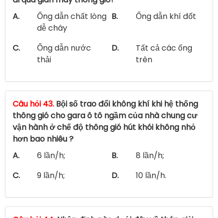
A.
Ống dẫn chất lòng
B.
Ống dẫn khí đốt
dễ cháy
C.
Ống dẫn nước
D.
Tất cả các ống
thải
trên
Câu hỏi 43.
Bội số trao đổi không khí khi hệ thống
thông gió cho gara ô tô ngầm của nhà chung cư
vận hành ở chế độ thông gió hút khói không nhỏ
hơn bao nhiêu ?
A.
6 lần/h;
B.
8 lần/h;
C.
9 lần/h;
D.
10 lần/h.