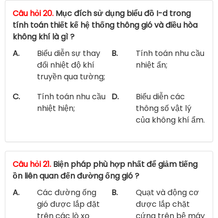
Câu hỏi 20.
Mục đích sử dụng biểu đồ I-d trong
tính toán thiết kế hệ thống thông gió và điều hòa
không khí là gì ?
A.
Biểu diễn sự thay
B.
Tính toán nhu cầu
đổi nhiệt độ khí
nhiệt ẩn;
truyền qua tường;
C.
Tính toán nhu cầu
D.
Biểu diễn các
nhiệt hiện;
thông số vật lý
của không khí ẩm.
Câu hỏi 21.
Biện pháp phù hợp nhất để giảm tiếng
ồn liên quan đến đường ống gió ?
A.
Các đường ống
B.
Quạt và động cơ
gió được lắp đặt
được lắp chặt
trên các lò xo
cứng trên bệ máy