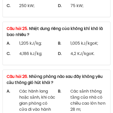
C.
250 kW;
D.
75 kW;
Câu hỏi 25.
Nhiệt dung riêng của không khí khô là
bao nhiêu ?
A.
1,205 kJ/kg;
B.
1,005 kJ/kgoK;
C.
4,186 kJ/kg;
D.
4,2 KJ/kgoK.
Câu hỏi 26.
Những phòng nào sau đây không yêu
cầu thông gió hút khói ?
A.
Các hành lang
B.
Các sảnh thông
hoặc sảnh, khi các
tầng của nhà có
gian phòng có
chiều cao lớn hơn
cửa đi vào hành
28 m;