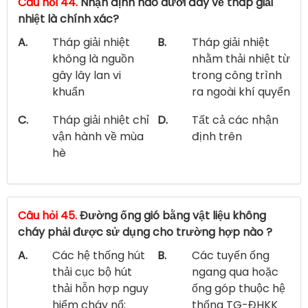
Câu hỏi 44.
Nhận định nào dưới đây về tháp giải
nhiệt là chính xác?
A.
Tháp giải nhiệt
B.
Tháp giải nhiệt
không là nguồn
nhằm thải nhiệt từ
gây lây lan vi
trong công trình
khuẩn
ra ngoài khí quyển
C.
Tháp giải nhiệt chỉ
D.
Tất cả các nhận
vận hành về mùa
định trên
hè
Câu hỏi 45.
Đường ống gió bằng vật liệu không
cháy phải được sử dụng cho trường hợp nào ?
A.
Các hệ thống hút
B.
Các tuyến ống
thải cục bộ hút
ngang qua hoặc
thải hỗn hợp nguy
ống góp thuộc hệ
hiểm cháy nổ;
thống TG-ĐHKK