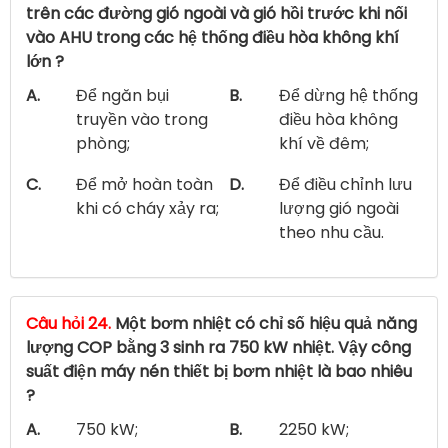
trên các đường gió ngoài và gió hồi trước khi nối
vào AHU trong các hệ thống điều hòa không khí
lớn ?
A.
Để ngăn bụi
B.
Để dừng hệ thống
truyền vào trong
điều hòa không
phòng;
khí về đêm;
C.
Để mở hoàn toàn
D.
Để điều chỉnh lưu
khi có cháy xảy ra;
lượng gió ngoài
theo nhu cầu.
Câu hỏi 24.
Một bơm nhiệt có chỉ số hiệu quả năng
lượng COP bằng 3 sinh ra 750 kW nhiệt. Vậy công
suất điện máy nén thiết bị bơm nhiệt là bao nhiêu
?
A.
750 kW;
B.
2250 kW;