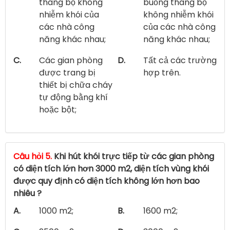
thang bộ không
buồng thang bộ
nhiễm khói của
không nhiễm khói
các nhà công
của các nhà công
năng khác nhau;
năng khác nhau;
C.
Các gian phòng
D.
Tất cả các trường
được trang bị
hợp trên.
thiết bị chữa cháy
tự động bằng khí
hoặc bột;
Câu hỏi 5.
Khi hút khói trực tiếp từ các gian phòng
có diện tích lớn hơn 3000 m2, diện tích vùng khói
được quy định có diện tích không lớn hơn bao
nhiêu ?
A.
1000 m2;
B.
1600 m2;