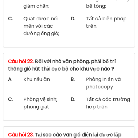
giảm chấn;
bê tông;
C.
Quạt được nối
D.
Tất cả biện pháp
mền với các
trên.
đường ống gió;
Câu hỏi 22.
Đối với nhà văn phòng, phải bố trí
thông gió hút thải cục bộ cho khu vực nào ?
A.
Khu nấu ăn
B.
Phòng in ấn và
photocopy
C.
Phòng vệ sinh;
D.
Tất cả các trường
phòng giặt
hợp trên
Câu hỏi 23.
Tại sao các van gió điện lại được lắp