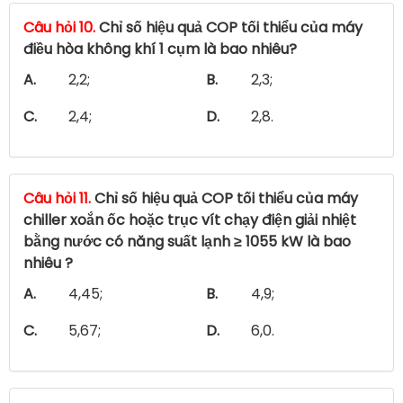
Câu hỏi 10.
Chỉ số hiệu quả COP tối thiểu của máy
điều hòa không khí 1 cụm là bao nhiêu?
A.
2,2;
B.
2,3;
C.
2,4;
D.
2,8.
Câu hỏi 11.
Chỉ số hiệu quả COP tối thiểu của máy
chiller xoắn ốc hoặc trục vít chạy điện giải nhiệt
bằng nước có năng suất lạnh ≥ 1055 kW là bao
nhiêu ?
A.
4,45;
B.
4,9;
C.
5,67;
D.
6,0.