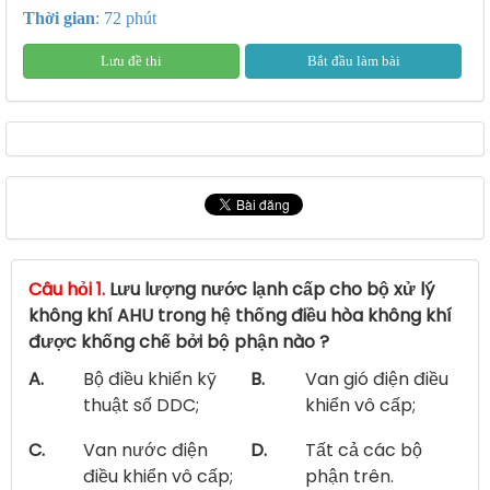
Thời gian
: 72 phút
Lưu đề thi
Bắt đầu làm bài
Câu hỏi 1.
Lưu lượng nước lạnh cấp cho bộ xử lý
không khí AHU trong hệ thống điều hòa không khí
được khống chế bởi bộ phận nào ?
A.
Bộ điều khiển kỹ
B.
Van gió điện điều
thuật số DDC;
khiển vô cấp;
C.
Van nước điện
D.
Tất cả các bộ
điều khiển vô cấp;
phận trên.