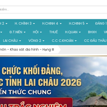
H 2
H. CHÍNH 3
H.CHINH 4
H.CHINH 5
ĐẢNG 
Đ.T.NIÊN
HỘI
THUẾ
H.QUAN
BHXH
V
LAI CHÂU
VÒNG 2
C.C C.KHOÁN
CC ĐẤU THẦU
n - Khảo sát địa hình - Hạng III