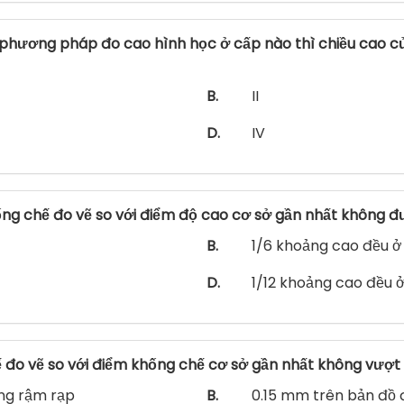
phương pháp đo cao hình học ở cấp nào thì chiều cao củ
B.
II
D.
IV
ng chế đo vẽ so với điểm độ cao cơ sở gần nhất không đ
B.
1/6 khoảng cao đều ở
D.
1/12 khoảng cao đều ở
hế đo vẽ so với điểm khống chế cơ sở gần nhất không vượt
ùng rậm rạp
B.
0.15 mm trên bản đồ 