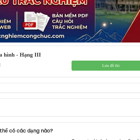
 hình - Hạng III
t
Lưu đề thi
 thể có các dạng nào?