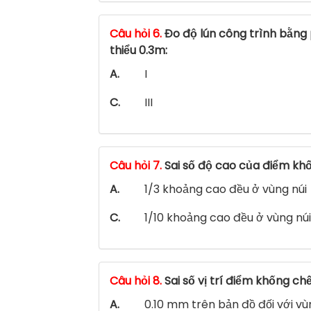
Câu hỏi 6.
Đo độ lún công trình bằng 
thiểu 0.3m:
A.
I
C.
III
Câu hỏi 7.
Sai số độ cao của điểm khố
A.
1/3 khoảng cao đều ở vùng núi
C.
1/10 khoảng cao đều ở vùng núi
Câu hỏi 8.
Sai số vị trí điểm khống c
A.
0.10 mm trên bản đồ đối với v