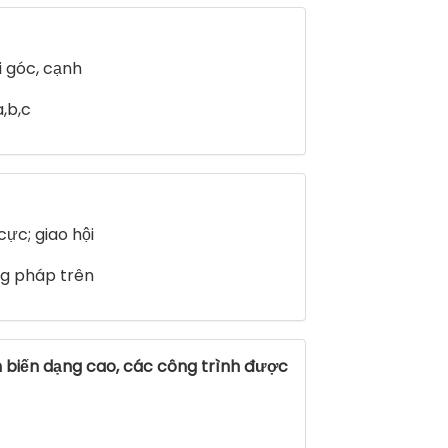
 góc, cạnh
,b,c
ực; giao hội
g pháp trên
 biến dạng cao, các công trình được