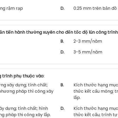
ùng rậm rạp
D.
0.25 mm trên bản đồ 
cần tiến hành thường xuyên cho đến tốc độ lún công trình
B.
2-3 mm/năm
D.
3-5 mm/năm
 trình phụ thuộc vào:
ng xây dựng; tính chất;
B.
Kích thước hạng mục; 
à phương pháp thì công xây
thức kết cấu móng; t
lắp.
xây dựng; tính chất; hình
D.
Kích thước hạng mục; 
ng pháp thi công xây lắp.
thức kết cấu; trình t