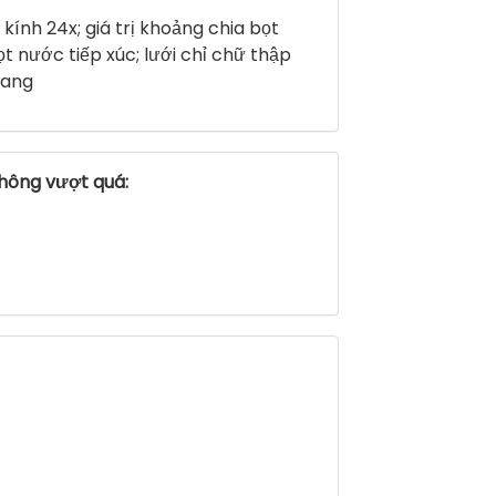
kính 24x; giá trị khoảng chia bọt
 nước tiếp xúc; lưới chỉ chữ thập
gang
không vượt quá: