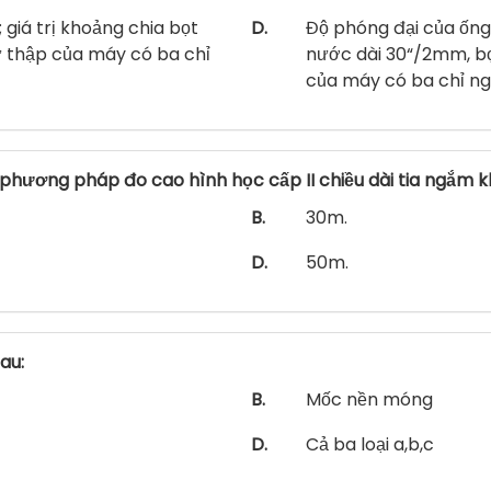
 giá trị khoảng chia bọt
D.
Độ phóng đại của ống 
ữ thập của máy có ba chỉ
nước dài 30“/2mm, bọt
của máy có ba chỉ n
phương pháp đo cao hình học cấp II chiều dài tia ngắm 
B.
30m.
D.
50m.
au:
B.
Mốc nền móng
D.
Cả ba loại a,b,c