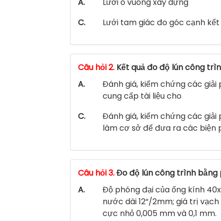
A.
Lưới ô vuông xây dựng
C.
Lưới tam giác đo góc cạnh kết
Câu hỏi 2.
Kết quả đo độ lún công trìn
A.
Đánh giá, kiểm chứng các giải 
cung cấp tài liệu cho
C.
Đánh giá, kiểm chứng các giải 
làm cơ sở để đưa ra các biện
Câu hỏi 3.
Đo độ lún công trình bằng 
A.
Độ phóng đại của ống kính 40x;
nước dài 12“/2mm; giá trị vạch
cực nhỏ 0,005 mm và 0,1 mm.