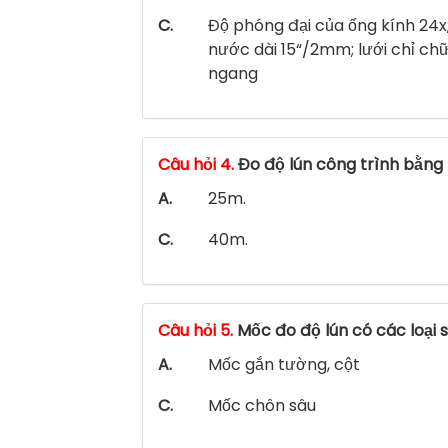
C.
Độ phóng đại của ống kính 24x;
nước dài 15“/2mm; lưới chỉ ch
ngang
Câu hỏi 4.
Đo độ lún công trình bằng 
A.
25m.
C.
40m.
Câu hỏi 5.
Mốc đo độ lún có các loại s
A.
Mốc gắn tường, cột
C.
Mốc chôn sâu