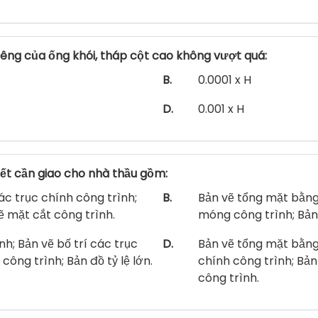
êng của ống khói, tháp cột cao không vượt quá:
B.
0.0001 x H
D.
0.001 x H
iết cần giao cho nhà thầu gồm:
các trục chính công trình;
B.
Bản vẽ tổng mặt bằng 
ẽ mặt cắt công trình.
móng công trình; Bản
h; Bản vẽ bố trí các trục
D.
Bản vẽ tổng mặt bằng 
ông trình; Bản đồ tỷ lệ lớn.
chính công trình; Bả
công trình.