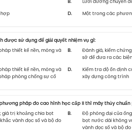
B.
Lưới đường chuyền đ
 hợp
D.
Một trong các phươn
h được sử dụng để giải quyết nhiệm vụ gì:
pháp thiết kế nền, móng và
B.
Đánh giá, kiểm chứng 
sở để đưa ra các biệ
pháp thiết kế nền, móng và
D.
Kiểm tra độ ổn định c
 pháp phòng chống sự cố
xây dựng công trình
phương pháp đo cao hình học cấp II thì máy thủy chuẩn 
 giá trị khoảng chia bọt
B.
Độ phóng đại của ống 
 khắc vành đọc số và bộ đo
bọt nước dài không v
vành đọc số và bộ đo