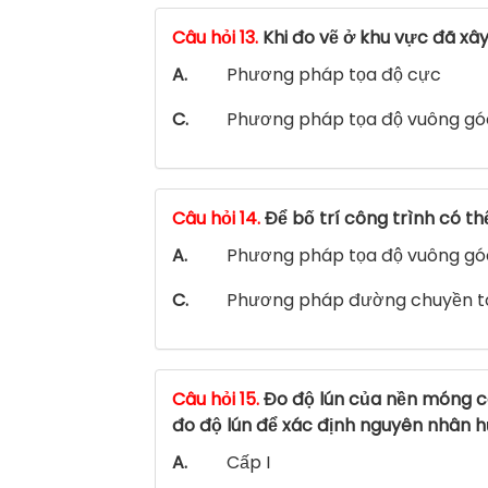
Câu hỏi 13.
Khi đo vẽ ở khu vực đã xâ
A.
Phương pháp tọa độ cực
C.
Phương pháp tọa độ vuông gó
Câu hỏi 14.
Để bố trí công trình có 
A.
Phương pháp tọa độ vuông gó
C.
Phương pháp đường chuyền to
Câu hỏi 15.
Đo độ lún của nền móng cá
đo độ lún để xác định nguyên nhân h
A.
Cấp I