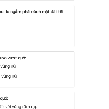
a tia ngắm phải cách mặt đất tối
ược vượt quá:
 vùng núi
 vùng núi
 quá:
đối với vùng rậm rạp