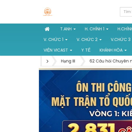
T.ANH
H. CHÍNH 1
H.CHÍN
V. CHỨC 1
V. CHỨC 2
V.CHỨC 3
VIỆN VICAST
Y TẾ
KHÁNH HÒA
Hạng III
62 Câu hỏi Chuyên mô