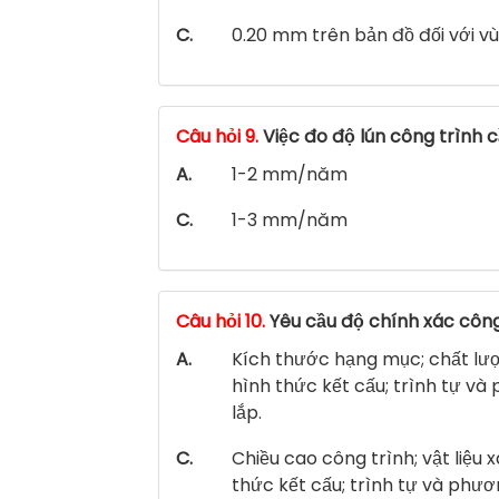
C.
0.20 mm trên bản đồ đối với v
Câu hỏi 9.
Việc đo độ lún công trình 
A.
1-2 mm/năm
C.
1-3 mm/năm
Câu hỏi 10.
Yêu cầu độ chính xác công
A.
Kích thước hạng mục; chất lượ
hình thức kết cấu; trình tự v
lắp.
C.
Chiều cao công trình; vật liệu 
thức kết cấu; trình tự và phươ