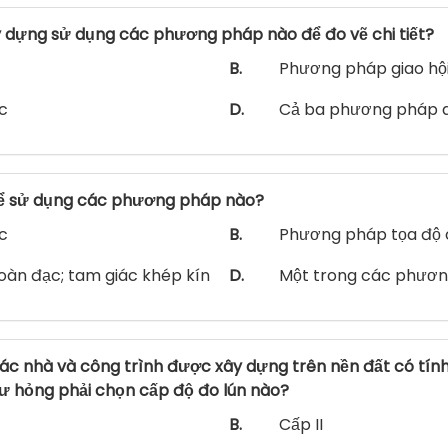
y dựng sử dụng các phương pháp nào để đo vẽ chi tiết?
B.
Phương pháp giao hội
c
D.
Cả ba phương pháp a
thể sử dụng các phương pháp nào?
c
B.
Phương pháp tọa độ c
àn đạc; tam giác khép kín
D.
Một trong các phươn
c nhà và công trình được xây dựng trên nền đất có tính
ư hỏng phải chọn cấp độ đo lún nào?
B.
Cấp II