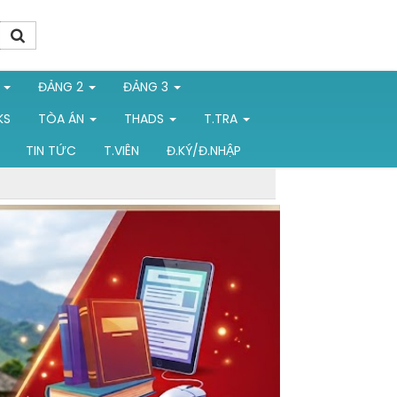
1
ĐẢNG 2
ĐẢNG 3
KS
TÒA ÁN
THADS
T.TRA
TIN TỨC
T.VIÊN
Đ.KÝ/Đ.NHẬP