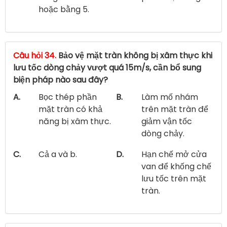
hoặc bằng 5.
Câu hỏi 34.
Bảo vệ mặt tràn không bị xâm thực khi
lưu tốc dòng chảy vượt quá 15m/s, cần bổ sung
biện pháp nào sau đây?
A.
Bọc thép phần
B.
Làm mố nhám
mặt tràn có khả
trên mặt tràn để
năng bị xâm thực.
giảm vận tốc
dòng chảy.
C.
Cả a và b.
D.
Hạn chế mở cửa
van để khống chế
lưu tốc trên mặt
tràn.