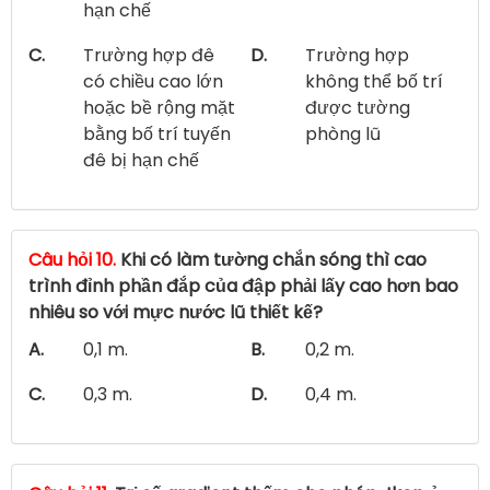
hạn chế
C.
Trường hợp đê
D.
Trường hợp
có chiều cao lớn
không thể bố trí
hoặc bề rộng mặt
được tường
bằng bố trí tuyến
phòng lũ
đê bị hạn chế
Câu hỏi 10.
Khi có làm tường chắn sóng thì cao
trình đỉnh phần đắp của đập phải lấy cao hơn bao
nhiêu so với mực nước lũ thiết kế?
A.
0,1 m.
B.
0,2 m.
C.
0,3 m.
D.
0,4 m.