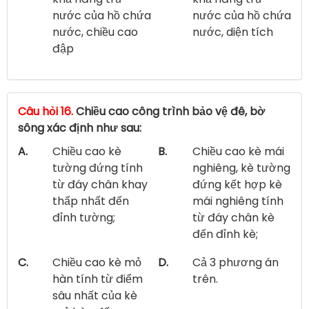
nước của hồ chứa
nước của hồ chứa
nước, chiều cao
nước, diện tích
đập
Câu hỏi 16.
Chiều cao công trình bảo vệ đê, bờ
sông xác định như sau:
A.
Chiều cao kè
B.
Chiều cao kè mái
tường đứng tính
nghiêng, kè tường
từ đáy chân khay
đứng kết hợp kè
thấp nhất đến
mái nghiêng tính
đỉnh tường;
từ đáy chân kè
đến đỉnh kè;
C.
Chiều cao kè mỏ
D.
Cả 3 phương án
hàn tính từ điểm
trên.
sâu nhất của kè