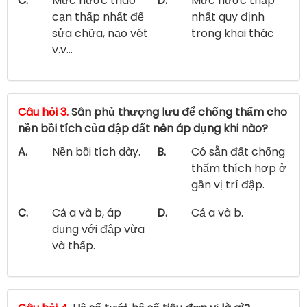
C.
Mực nước tháo
D.
Mực nước thấp
cạn thấp nhất để
nhất quy định
sửa chữa, nạo vét
trong khai thác
v.v...
Câu hỏi 3.
Sân phủ thượng lưu để chống thấm cho
nền bồi tích của đập đất nên áp dụng khi nào?
A.
Nền bồi tích dày.
B.
Có sẵn đất chống
thấm thích hợp ở
gần vị trí đập.
C.
Cả a và b, áp
D.
Cả a và b.
dụng với đập vừa
và thấp.