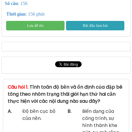
Số câu
: 156
Thời gian
: 156 phút
Lưu đề thi
Bắt đầu làm bài
Câu hỏi 1.
Tính toán độ bền và ổn định của đập bê
tông theo nhóm trạng thái giới hạn thứ hai cần
thực hiện với các nội dung nào sau đây?
A.
Độ bền cục bộ
B.
Biến dạng của
của nền.
công trình, sự
hình thành khe