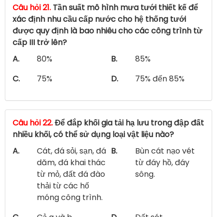
Câu hỏi 21.
Tần suất mô hình mưa tưới thiết kế để
xác định nhu cầu cấp nước cho hệ thống tưới
được quy định là bao nhiêu cho các công trình từ
cấp III trở lên?
A.
80%
B.
85%
C.
75%
D.
75% đến 85%
Câu hỏi 22.
Để đắp khối gia tải hạ lưu trong đập đất
nhiều khối, có thể sử dụng loại vật liệu nào?
A.
Cát, đá sỏi, sạn, đá
B.
Bùn cát nạo vét
dăm, đá khai thác
từ đáy hồ, đáy
từ mỏ, đất đá đào
sông.
thải từ các hố
móng công trình.