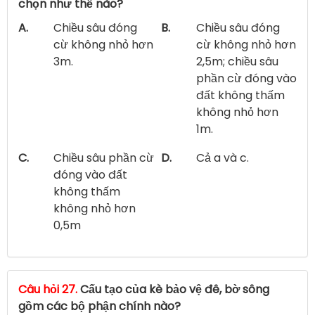
chọn như thế nào?
A.
Chiều sâu đóng
B.
Chiều sâu đóng
cừ không nhỏ hơn
cừ không nhỏ hơn
3m.
2,5m; chiều sâu
phần cừ đóng vào
đất không thấm
không nhỏ hơn
1m.
C.
Chiều sâu phần cừ
D.
Cả a và c.
đóng vào đất
không thấm
không nhỏ hơn
0,5m
Câu hỏi 27.
Cấu tạo của kè bảo vệ đê, bờ sông
gồm các bộ phận chính nào?