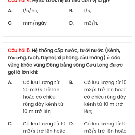
Câu hỏi 4.
Hệ số tưới, hệ số tiêu đơn vị là gì?
A.
l/s/ha;
B.
l/s;
C.
mm/ngày;
D.
m3/h.
Câu hỏi 5.
Hệ thống cấp nước, tưới nước (Kênh,
mương, rạch, tuynel, xi phông, cầu máng) ở các
vùng khác vùng Đồng bằng sông Cửu Long được
gọi là lớn khi:
A.
Có lưu lượng từ
B.
Có lưu lượng từ 15
20 m3/s trở lên
m3/s trở lên hoặc
hoặc có chiều
có chiều rộng đáy
rộng đáy kênh từ
kênh từ 10 m trở
10 m trở lên;
lên;
C.
Có lưu lượng từ 10
D.
Có lưu lượng từ 10
m3/s trở lên hoặc
m3/s trở lên hoặc