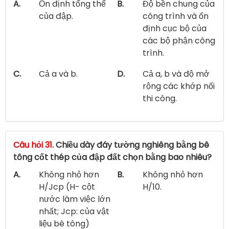
A.
Ổn định tổng thể
B.
Độ bền chung của
của đập.
công trình và ổn
định cục bộ của
các bộ phận công
trình.
C.
Cả a và b.
D.
Cả a, b và độ mở
rộng các khớp nối
thi công.
Câu hỏi 31.
Chiều dày đáy tường nghiêng bằng bê
tông cốt thép của đập đất chọn bằng bao nhiêu?
A.
Không nhỏ hơn
B.
Không nhỏ hơn
H/Jcp (H- cột
H/10.
nước làm việc lớn
nhất; Jcp: của vật
liệu bê tông)