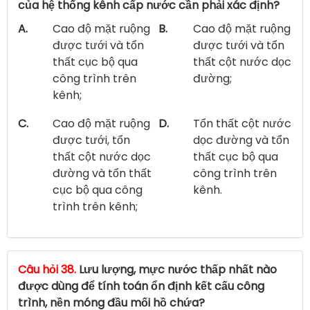
của hệ thống kênh cấp nước cần phải xác định?
A.
Cao độ mặt ruộng
B.
Cao độ mặt ruộng
được tưới và tổn
được tưới và tổn
thất cục bộ qua
thất cột nước dọc
công trình trên
đường;
kênh;
C.
Cao độ mặt ruộng
D.
Tổn thất cột nước
được tưới, tổn
dọc đường và tổn
thất cột nước dọc
thất cục bộ qua
đường và tổn thất
công trình trên
cục bộ qua công
kênh.
trình trên kênh;
Câu hỏi 38.
Lưu lượng, mực nước thấp nhất nào
được dùng để tính toán ổn định kết cấu công
trình, nền móng đầu mối hồ chứa?