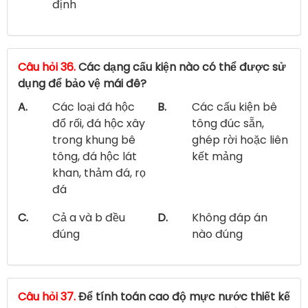
định
Câu hỏi 36.
Các dạng cấu kiện nào có thể được sử
dụng để bảo vệ mái đê?
A.
Các loại đá hộc
B.
Các cấu kiện bê
đổ rối, đá hộc xây
tông đúc sẵn,
trong khung bê
ghép rời hoặc liên
tông, đá hộc lát
kết mảng
khan, thảm đá, rọ
đá
C.
Cả a và b đều
D.
Không đáp án
đúng
nào đúng
Câu hỏi 37.
Để tính toán cao độ mực nước thiết kế