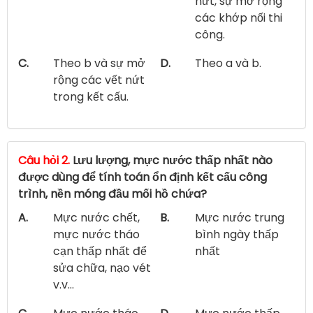
nứt, sự mở rộng
các khớp nối thi
công.
C.
Theo b và sự mở
D.
Theo a và b.
rộng các vết nứt
trong kết cấu.
Câu hỏi 2.
Lưu lượng, mực nước thấp nhất nào
được dùng để tính toán ổn định kết cấu công
trình, nền móng đầu mối hồ chứa?
A.
Mực nước chết,
B.
Mực nước trung
mực nước tháo
bình ngày thấp
cạn thấp nhất để
nhất
sửa chữa, nạo vét
v.v...