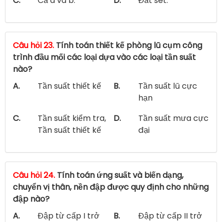
C.
Cả a và b.
D.
Đất sét.
Câu hỏi 23.
Tính toán thiết kế phòng lũ cụm công
trình đầu mối các loại dựa vào các loại tần suất
nào?
A.
Tần suất thiết kế
B.
Tần suất lũ cực
hạn
C.
Tần suất kiểm tra,
D.
Tần suất mưa cực
Tần suất thiết kế
đại
Câu hỏi 24.
Tính toán ứng suất và biến dạng,
chuyển vị thân, nền đập được quy định cho những
đập nào?
A.
Đập từ cấp I trở
B.
Đập từ cấp II trở