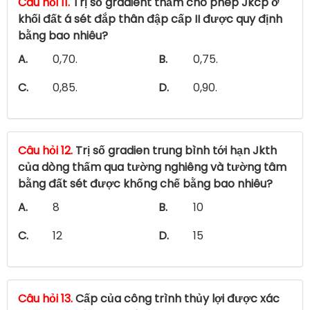
Câu hỏi 11.
Trị số gradient thấm cho phép Jkcp ở
khối đất á sét đắp thân đập cấp II được quy định
bằng bao nhiêu?
A.
0,70.
B.
0,75.
C.
0,85.
D.
0,90.
Câu hỏi 12.
Trị số gradien trung bình tới hạn Jkth
của dòng thấm qua tường nghiêng và tường tâm
bằng đất sét được khống chế bằng bao nhiêu?
A.
8
B.
10
C.
12
D.
15
Câu hỏi 13.
Cấp của công trình thủy lợi được xác