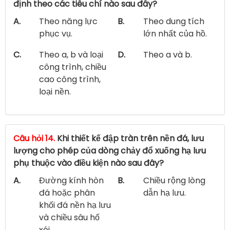
định theo các tiêu chí nào sau đây?
A.
Theo năng lực
B.
Theo dung tích
phục vụ.
lớn nhất của hồ.
C.
Theo a, b và loại
D.
Theo a và b.
công trình, chiều
cao công trình,
loại nền.
Câu hỏi 14.
Khi thiết kế đập tràn trên nền đá, lưu
lượng cho phép của dòng chảy đổ xuống hạ lưu
phụ thuộc vào điều kiện nào sau đây?
A.
Đường kính hòn
B.
Chiều rộng lòng
đá hoặc phân
dẫn hạ lưu.
khối đá nền hạ lưu
và chiều sâu hố
xói.