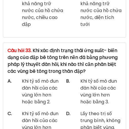
khả năng trữ
khả năng trữ
nước của hồ chứa
nước của hồ chứa
nước, chiều cao
nước, diện tích
đập
tưới
Câu hỏi 33.
Khi xác định trạng thái ứng suất- biến
dạng của đập bê tông trên nền đá bằng phương
pháp lý thuyết đàn hồi, khi nào thì cần phân biệt
các vùng bê tông trong thân đập?
A.
Khi tỷ số mô đun
B.
Khi tỷ số mô đun
đàn hồi của các
đàn hồi của các
vùng lớn hơn
vùng lớn hơn
hoặc bằng 2.
hoặc bằng 3.
C.
Khi tỷ số mô đun
D.
Lấy theo trị số
đàn hồi của các
trung bình, không
vùng lớn hơn
phân biệt vùng.