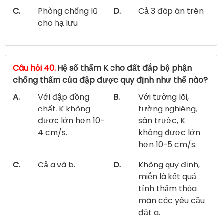
C.
Phòng chống lũ
D.
Cả 3 đáp án trên
cho hạ lưu
Câu hỏi 40.
Hệ số thấm K cho đất đắp bộ phận
chống thấm của đập được quy định như thế nào?
A.
Với đập đồng
B.
Với tường lõi,
chất, K không
tường nghiêng,
được lớn hơn 10-
sân trước, K
4 cm/s.
không được lớn
hơn 10-5 cm/s.
C.
Cả a và b.
D.
Không quy định,
miễn là kết quả
tính thấm thỏa
mãn các yêu cầu
đặt a.