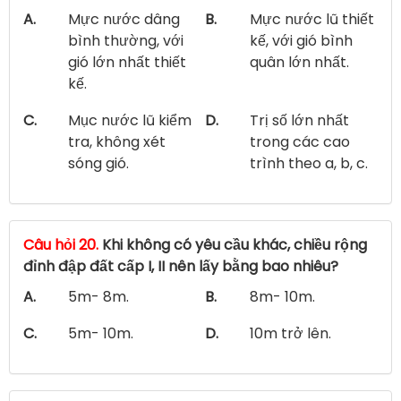
A.
Mực nước dâng
B.
Mực nước lũ thiết
bình thường, với
kế, với gió bình
gió lớn nhất thiết
quân lớn nhất.
kế.
C.
Mục nước lũ kiểm
D.
Trị số lớn nhất
tra, không xét
trong các cao
sóng gió.
trình theo a, b, c.
Câu hỏi 20.
Khi không có yêu cầu khác, chiều rộng
đỉnh đập đất cấp I, II nên lấy bằng bao nhiêu?
A.
5m- 8m.
B.
8m- 10m.
C.
5m- 10m.
D.
10m trở lên.