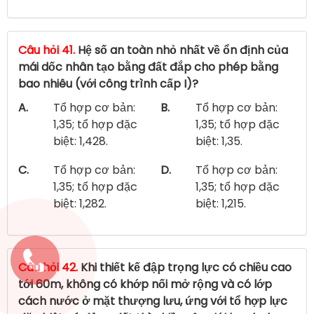
Câu hỏi 41.
Hệ số an toàn nhỏ nhất về ổn định của
mái dốc nhân tạo bằng đất đắp cho phép bằng
bao nhiêu (với công trình cấp I)?
A.
Tổ hợp cơ bản:
B.
Tổ hợp cơ bản:
1,35; tổ hợp đặc
1,35; tổ hợp đặc
biệt: 1,428.
biệt: 1,35.
C.
Tổ hợp cơ bản:
D.
Tổ hợp cơ bản:
1,35; tổ hợp đặc
1,35; tổ hợp đặc
biệt: 1,282.
biệt: 1,215.
Câu hỏi 42.
Khi thiết kế đập trọng lực có chiều cao
tới 60m, không có khớp nối mở rộng và có lớp
cách nước ở mặt thượng lưu, ứng với tổ hợp lực