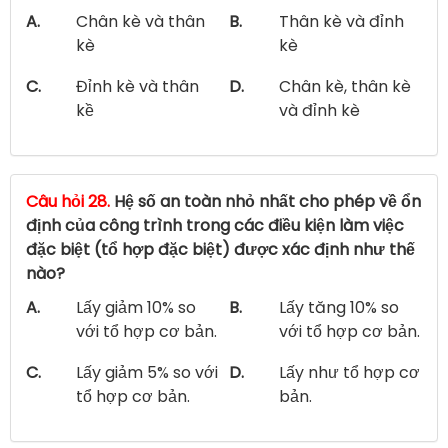
A.
Chân kè và thân
B.
Thân kè và đỉnh
kè
kè
C.
Đỉnh kè và thân
D.
Chân kè, thân kè
kề
và đỉnh kè
Câu hỏi 28.
Hệ số an toàn nhỏ nhất cho phép về ổn
định của công trình trong các điều kiện làm việc
đặc biệt (tổ hợp đặc biệt) được xác định như thế
nào?
A.
Lấy giảm 10% so
B.
Lấy tăng 10% so
với tổ hợp cơ bản.
với tổ hợp cơ bản.
C.
Lấy giảm 5% so với
D.
Lấy như tổ hợp cơ
tổ hợp cơ bản.
bản.