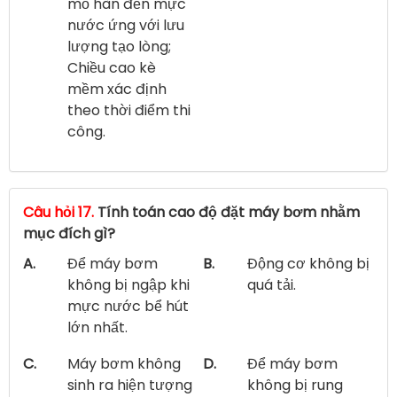
mỏ hàn đến mực
nước ứng với lưu
lượng tạo lòng;
Chiều cao kè
mềm xác định
theo thời điểm thi
công.
Câu hỏi 17.
Tính toán cao độ đặt máy bơm nhằm
mục đích gì?
A.
Để máy bơm
B.
Động cơ không bị
không bị ngập khi
quá tải.
mực nước bể hút
lớn nhất.
C.
Máy bơm không
D.
Để máy bơm
sinh ra hiện tượng
không bị rung