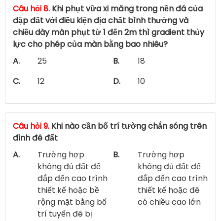
Câu hỏi 8.
Khi phụt vữa xi măng trong nền đá của
đập đất với điều kiện địa chất bình thường và
chiều dày màn phụt từ 1 đến 2m thì gradient thủy
lực cho phép của màn bằng bao nhiêu?
A.
25
B.
18
C.
12
D.
10
Câu hỏi 9.
Khi nào cần bố trí tường chắn sóng trên
đỉnh đê đất
A.
Trường hợp
B.
Trường hợp
không đủ đất để
không đủ đất để
đắp đến cao trình
đắp đến cao trình
thiết kế hoặc bề
thiết kế hoặc đê
rộng mặt bằng bố
có chiều cao lớn
trí tuyến đê bị