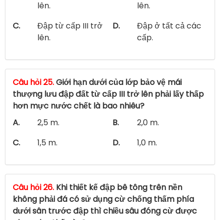
lên.
lên.
C.
Đập từ cấp III trở
D.
Đập ở tất cả các
lên.
cấp.
Câu hỏi 25.
Giới hạn dưới của lớp bảo vệ mái
thượng lưu đập đất từ cấp III trở lên phải lấy thấp
hơn mực nước chết là bao nhiêu?
A.
2,5 m.
B.
2,0 m.
C.
1,5 m.
D.
1,0 m.
Câu hỏi 26.
Khi thiết kế đập bê tông trên nền
không phải đá có sử dụng cừ chống thấm phía
dưới sân trước đập thì chiều sâu đóng cừ được