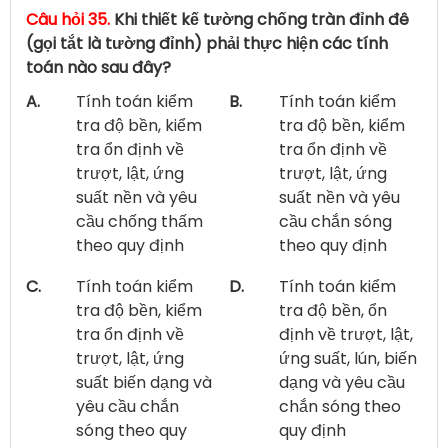
Câu hỏi 35.
Khi thiết kế tường chống tràn đỉnh đê
(gọi tắt là tường đỉnh) phải thực hiện các tính
toán nào sau đây?
A.
Tính toán kiểm
B.
Tính toán kiểm
tra độ bền, kiểm
tra độ bền, kiểm
tra ổn định về
tra ổn định về
trượt, lật, ứng
trượt, lật, ứng
suất nền và yêu
suất nền và yêu
cầu chống thấm
cầu chắn sóng
theo quy định
theo quy định
C.
Tính toán kiểm
D.
Tính toán kiểm
tra độ bền, kiểm
tra độ bền, ổn
tra ổn định về
định về trượt, lật,
trượt, lật, ứng
ứng suất, lún, biến
suất biến dạng và
dạng và yêu cầu
yêu cầu chắn
chắn sóng theo
sóng theo quy
quy định