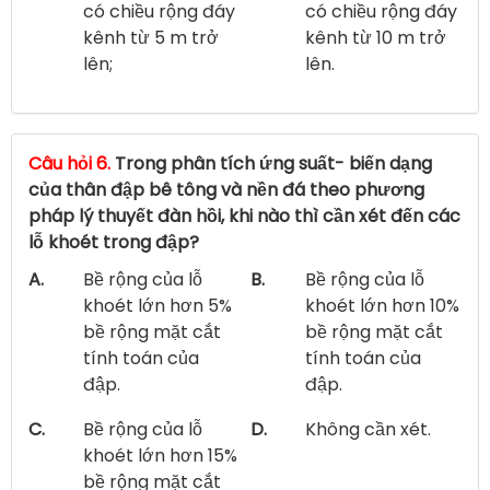
có chiều rộng đáy
có chiều rộng đáy
kênh từ 5 m trở
kênh từ 10 m trở
lên;
lên.
Câu hỏi 6.
Trong phân tích ứng suất- biến dạng
của thân đập bê tông và nền đá theo phương
pháp lý thuyết đàn hồi, khi nào thì cần xét đến các
lỗ khoét trong đập?
A.
Bề rộng của lỗ
B.
Bề rộng của lỗ
khoét lớn hơn 5%
khoét lớn hơn 10%
bề rộng mặt cắt
bề rộng mặt cắt
tính toán của
tính toán của
đập.
đập.
C.
Bề rộng của lỗ
D.
Không cần xét.
khoét lớn hơn 15%
bề rộng mặt cắt