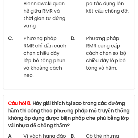
Bienniawcki quan
pa tác dụng lên
hệ giữa RMR và
kết cấu chống đỡ.
thời gian tự đứng
vững.
C.
Phương pháp
D.
Phương pháp
RMR chỉ dẫn cách
RMR cung cấp
chọn chiều dày
cách chọn sơ bộ
lớp bê tông phun
chiều dày lớp bê
và khoảng cách
tông vỏ hầm.
neo.
Câu hỏi 8.
Hãy giải thích tại sao trong các đường
hầm thi công theo phương pháp mỏ truyền thống
không áp dụng được biện pháp che phủ bằng lớp
vải nhựa để chống thấm?
A.
Vì vách hang đào
B.
Có thể nhưng