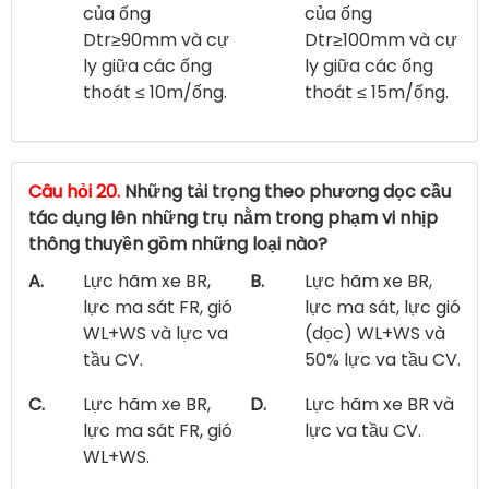
của ống
của ống
Dtr≥90mm và cự
Dtr≥100mm và cự
ly giữa các ống
ly giữa các ống
thoát ≤ 10m/ống.
thoát ≤ 15m/ống.
Câu hỏi 20.
Những tải trọng theo phương dọc cầu
tác dụng lên những trụ nằm trong phạm vi nhịp
thông thuyền gồm những loại nào?
A.
Lực hãm xe BR,
B.
Lực hãm xe BR,
lực ma sát FR, gió
lực ma sát, lực gió
WL+WS và lực va
(dọc) WL+WS và
tầu CV.
50% lực va tầu CV.
C.
Lực hãm xe BR,
D.
Lực hãm xe BR và
lực ma sát FR, gió
lực va tầu CV.
WL+WS.