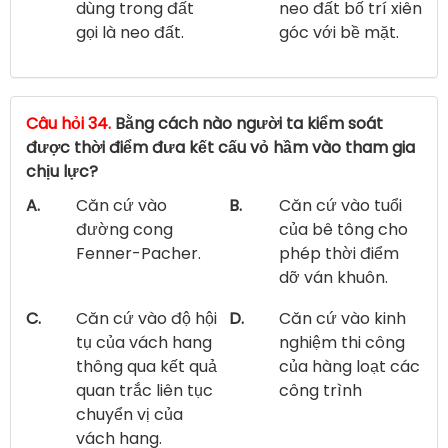
dùng trong đất
neo đất bố trí xiên
gọi là neo đất.
góc với bề mặt.
Câu hỏi 34.
Bằng cách nào người ta kiểm soát
được thời điểm đưa kết cấu vỏ hầm vào tham gia
chịu lực?
A.
Căn cứ vào
B.
Căn cứ vào tuổi
đường cong
của bê tông cho
Fenner-Pacher.
phép thời điểm
dỡ ván khuôn.
C.
Căn cứ vào độ hội
D.
Căn cứ vào kinh
tụ của vách hang
nghiệm thi công
thông qua kết quả
của hàng loạt các
quan trắc liên tục
công trình
chuyển vị của
vách hang.