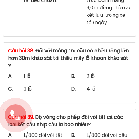
tải tiêu chuẩn.
trục bánh nặng
9,0m đồng thời có
xét lưu lượng xe
tải/ngày.
Câu hỏi 38.
Đối với móng trụ cầu có chiều rộng lớn
hơn 30m khảo sát tối thiểu mấy lỗ khoan khảo sát
?
A.
1 lỗ
B.
2 lỗ
C.
3 lỗ
D.
4 lỗ
Câu hỏi 39.
Độ võng cho phép đối với tất cả các
loại kết cấu nhịp cầu là bao nhiêu?
A.
L/800 đối với tất
B.
L/800 đối với cầu