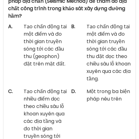
pháp địa chấn (Seismic Method) để thăm dò địa
chất công trình trong khảo sát xây dựng đường
hầm?
A.
Tạo chấn động tại
B.
Tạo chấn động tại
một điểm và đo
một điểm và đo
thời gian truyền
thời gian truyền
sóng tới các đầu
sóng tới các đầu
thu (geophon)
thu đặt dọc theo
đặt trên mặt đất.
chiều sâu lỗ khoan
xuyên qua các địa
tầng.
C.
Tạo chấn động tại
D.
Một trong ba biện
nhiều điểm dọc
pháp nêu trên
theo chiều sâu lỗ
khoan xuyên qua
các địa tầng và
đo thời gian
truyền sóng tới