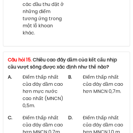
các đầu thu đặt ở
những điểm
tương ứng trong
một lỗ khoan
khác.
Câu hỏi 15.
Chiều cao đáy dầm của kết cấu nhịp
cầu vượt sông được xác định như thế nào?
A.
Điểm thấp nhất
B.
Điểm thấp nhất
của đáy dầm cao
của đáy dầm cao
hơn mực nước
hơn MNCN 0,7m.
cao nhất (MNCN)
0,5m.
C.
Điểm thấp nhất
D.
Điểm thấp nhất
của đáy dầm cao
của đáy dầm cao
hơn MNCN 0,7m
hơn MNCN 1,0 m