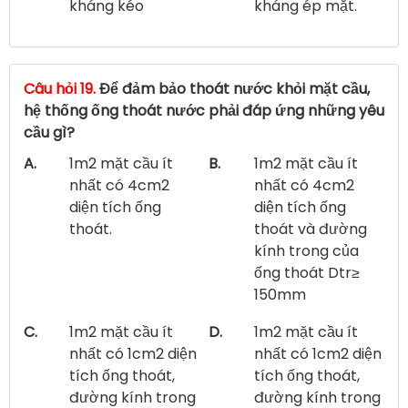
kháng kéo
kháng ép mặt.
Câu hỏi 19.
Để đảm bảo thoát nước khỏi mặt cầu,
hệ thống ống thoát nước phải đáp ứng những yêu
cầu gì?
A.
1m2 mặt cầu ít
B.
1m2 mặt cầu ít
nhất có 4cm2
nhất có 4cm2
diện tích ống
diện tích ống
thoát.
thoát và đường
kính trong của
ống thoát Dtr≥
150mm
C.
1m2 mặt cầu ít
D.
1m2 mặt cầu ít
nhất có 1cm2 diện
nhất có 1cm2 diện
tích ống thoát,
tích ống thoát,
đường kính trong
đường kính trong