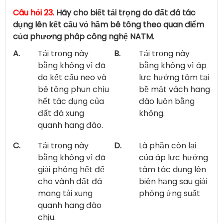
Câu hỏi 23.
Hãy cho biết tải trọng do đất đá tác
dụng lên kết cấu vỏ hầm bê tông theo quan điểm
của phương pháp công nghệ NATM.
A.
Tải trọng này
B.
Tải trọng này
bằng không vì đã
bằng không vì áp
do kết cấu neo và
lực hướng tâm tại
bê tông phun chịu
bề mặt vách hang
hết tác dụng của
đào luôn bằng
đất đá xung
không.
quanh hang đào.
C.
Tải trọng này
D.
Là phần còn lại
bằng không vì đã
của áp lực hướng
giải phóng hết để
tâm tác dụng lên
cho vành đất đá
biên hạng sau giải
mang tải xung
phóng ứng suất
quanh hang đào
chịu.