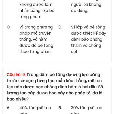
không được làm
người ta không
nhẵn bằng lớp bê
áp dụng.
tông phun.
C.
Vì trong phương
D.
Vì lớp vỏ bê tông
pháp mỏ truyền
được thiết kế dày
thống, vỏ hầm
đảm bảo chống
được đổ bê tông
thấm và chống
theo từng phần.
dột
Câu hỏi 9.
Trong dầm bê tông dự ứng lực căng
trước sử dụng từng tạo xoắn kéo thẳng, một số
tạo cáp được bọc chống dính bám ở hai đầu. Số
lượng tao cáp được bọc này cho phép tối đa là
bao nhiêu?
A.
40% tổng số tao
B.
30% tổng số tao
cáp.
cáp