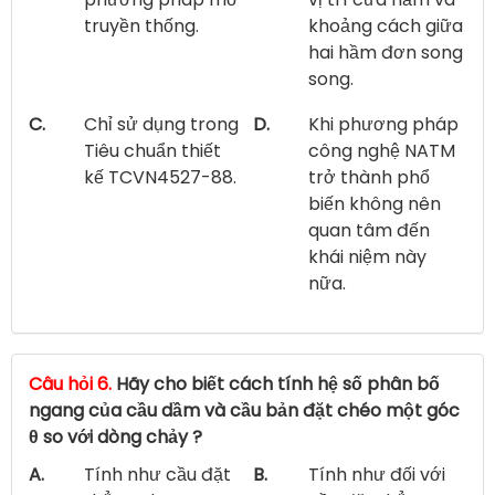
truyền thống.
khoảng cách giữa
hai hầm đơn song
song.
C.
Chỉ sử dụng trong
D.
Khi phương pháp
Tiêu chuẩn thiết
công nghệ NATM
kế TCVN4527-88.
trở thành phổ
biến không nên
quan tâm đến
khái niệm này
nữa.
Câu hỏi 6.
Hãy cho biết cách tính hệ số phân bố
ngang của cầu dầm và cầu bản đặt chéo một góc
θ so với dòng chảy ?
A.
Tính như cầu đặt
B.
Tính như đối với