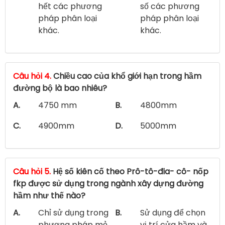
hết các phương
số các phương
pháp phân loại
pháp phân loại
khác.
khác.
Câu hỏi 4.
Chiều cao của khổ giới hạn trong hầm
đường bộ là bao nhiêu?
A.
4750 mm
B.
4800mm
C.
4900mm
D.
5000mm
Câu hỏi 5.
Hệ số kiên cố theo Prô-tô-đia- cô- nốp
fkp được sử dụng trong ngành xây dựng đường
hầm như thế nào?
A.
Chỉ sử dụng trong
B.
Sử dụng để chọn
phương pháp mỏ
vị trí cửa hầm và