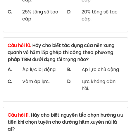
C.
25% tổng số tao
D.
20% tổng số tao
cáp
cáp.
Câu hỏi 10.
Hãy cho biết tác dụng của nền xung
quanh vỏ hầm lắp ghép thi công theo phương
pháp TBM dưới dạng tải trọng nào?
A.
Áp lực bị động.
B.
Áp lực chủ động
C.
Vòm áp lực.
D.
Lực kháng đàn
hồi.
Câu hỏi 11.
Hãy cho biết nguyên tắc chọn hướng ưu
tiên khi chọn tuyến cho đường hầm xuyên núi là
gì?