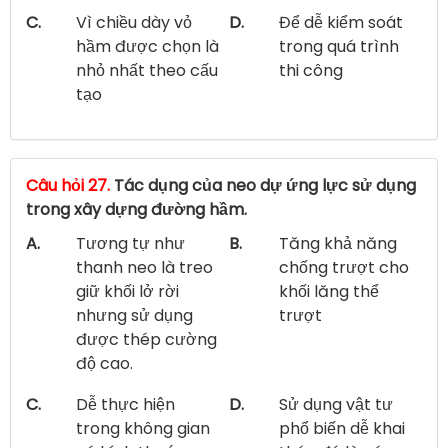
C.
Vì chiều dày vỏ
D.
Để dễ kiểm soát
hầm được chọn là
trong quá trình
nhỏ nhất theo cấu
thi công
tạo
Câu hỏi 27.
Tác dụng của neo dự ứng lực sử dụng
trong xây dựng đường hầm.
A.
Tương tự như
B.
Tăng khả năng
thanh neo là treo
chống trượt cho
giữ khối lở rời
khối lăng thể
nhưng sử dụng
trượt
được thép cường
độ cao.
C.
Dễ thực hiện
D.
Sử dụng vật tư
trong không gian
phổ biến dễ khai