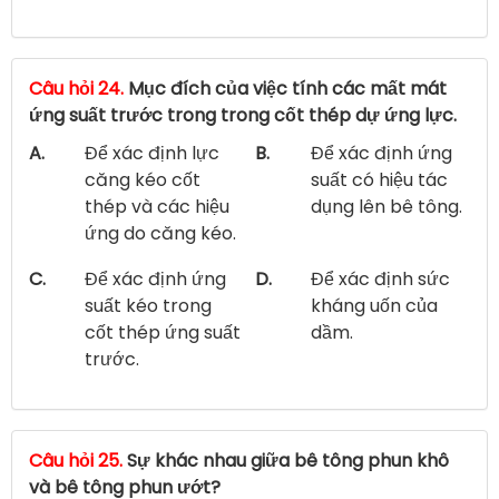
Câu hỏi 24.
Mục đích của việc tính các mất mát
ứng suất trước trong trong cốt thép dự ứng lực.
A.
Để xác định lực
B.
Để xác định ứng
căng kéo cốt
suất có hiệu tác
thép và các hiệu
dụng lên bê tông.
ứng do căng kéo.
C.
Để xác định ứng
D.
Để xác định sức
suất kéo trong
kháng uốn của
cốt thép ứng suất
dầm.
trước.
Câu hỏi 25.
Sự khác nhau giữa bê tông phun khô
và bê tông phun ướt?