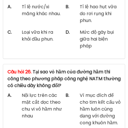
A.
Tỉ lệ nước/xi
B.
Tỉ lệ hao hụt vữa
măng khác nhau.
do rơi rụng khi
phun.
C.
Loại vữa khi ra
D.
Mức độ gây bụi
khỏi đầu phun.
giữa hai biện
pháp
Câu hỏi 26.
Tại sao vỏ hầm của đường hầm thi
công theo phương pháp công nghệ NATM thường
có chiều dày không đổi?
A.
Nội lực trên các
B.
Vì mục đích để
mặt cắt dọc theo
cho tim kết cấu vỏ
chu vi vỏ hầm như
hầm luôn cùng
nhau
dạng với đường
cong khuôn hầm.