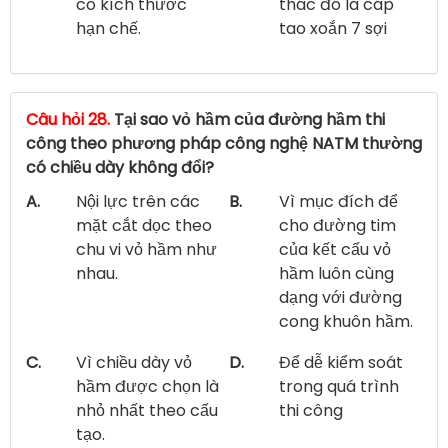
có kích thước
thác đó là cáp
hạn chế.
tao xoắn 7 sợi
Câu hỏi 28.
Tại sao vỏ hầm của đường hầm thi
công theo phương pháp công nghệ NATM thường
có chiều dày không đổi?
A.
Nội lực trên các
B.
Vì mục đích để
mặt cắt dọc theo
cho đường tim
chu vi vỏ hầm như
của kết cấu vỏ
nhau.
hầm luôn cùng
dạng với đường
cong khuôn hầm.
C.
Vì chiều dày vỏ
D.
Để dễ kiểm soát
hầm được chọn là
trong quá trình
nhỏ nhất theo cấu
thi công
tạo.