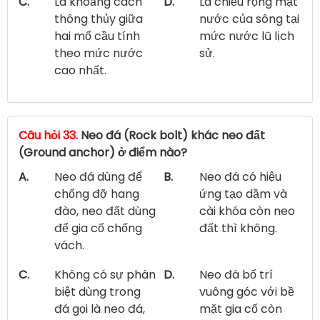
C.
Là khoảng cách
D.
Là chiều rộng mặt
thông thủy giữa
nước của sông tại
hai mố cầu tính
mức nước lũ lịch
theo mức nước
sử.
cao nhất.
Câu hỏi 33.
Neo đá (Rock bolt) khác neo đất
(Ground anchor) ở điểm nào?
A.
Neo đá dùng để
B.
Neo đá có hiệu
chống đỡ hang
ứng tạo dầm và
đào, neo đất dùng
cài khóa còn neo
để gia cố chống
đất thì không.
vách.
C.
Không có sự phân
D.
Neo đá bố trí
biệt dùng trong
vuông góc với bề
đá gọi là neo đá,
mặt gia cố còn