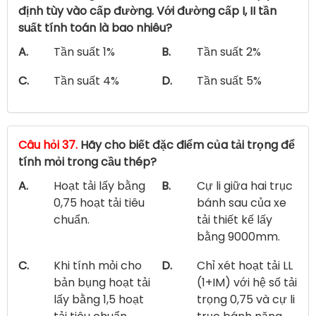
định tùy vào cấp đường. Với đường cấp I, II tần
suất tính toán là bao nhiêu?
A.
Tần suất 1%
B.
Tần suất 2%
C.
Tần suất 4%
D.
Tần suất 5%
Câu hỏi 37.
Hãy cho biết đặc điểm của tải trọng để
tính mỏi trong cầu thép?
A.
Hoạt tải lấy bằng
B.
Cự li giữa hai trục
0,75 hoạt tải tiêu
bánh sau của xe
chuẩn.
tải thiết kế lấy
bằng 9000mm.
C.
Khi tính mỏi cho
D.
Chỉ xét hoạt tải LL
bản bụng hoạt tải
(1+IM) với hệ số tải
lấy bằng 1,5 hoạt
trọng 0,75 và cự li