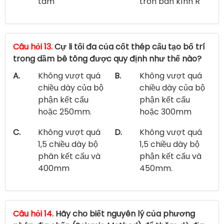
tâm
tròn bán kính R
Câu hỏi 13.
Cự li tối đa của cốt thép cấu tạo bố trí
trong dầm bê tông được quy định như thế nào?
A.
Không vượt quá
B.
Không vượt quá
chiều dày của bộ
chiều dày của bộ
phận kết cấu
phận kết cấu
hoặc 250mm.
hoặc 300mm
C.
Không vượt quá
D.
Không vượt quá
1,5 chiều dày bộ
1,5 chiều dày bộ
phân kết cấu và
phận kết cấu và
400mm
450mm.
Câu hỏi 14.
Hãy cho biết nguyên lý của phương