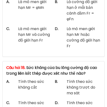
A.
Là mô men giới
B.
Là cường độ giới
hạn Mr = φMn
hạn ở mỗi bản
cánh dầm Fr =
φFn
C.
Là mô men giới
D.
Là mô men giới
hạn Mr và cường
hạn Mr hoặc
độ giới hạn Fr
cường độ giới hạn
Fr
Câu hỏi 18.
Sức kháng của bu lông cường độ cao
trong liên kết thép được xét như thế nào?
A.
Tính theo sức
B.
Tính theo sức
kháng cắt
kháng trượt do
ma sát
C.
Tính theo sức
D.
Tính theo sức