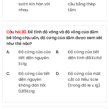
sườn kín hàn với
cầu bằng thép
nhau.
tấm.
Câu hỏi 30.
Để tính độ võng và độ vồng của dầm
bê tông chịu uốn, độ cứng của dầm được xem xét
như thế nào?
A.
Độ cứng của của
B.
Độ cứng của tiết
tiết diện nguyên:
diện tính đổi:EcItd
EcIg
C.
Độ cứng của tiết
D.
Độ cứng của mặt
diện nguyên
cắt có hiệu: EcIe
không đàn hồi:
(trong đó Ie ≤ Ig)
0,85EcIg