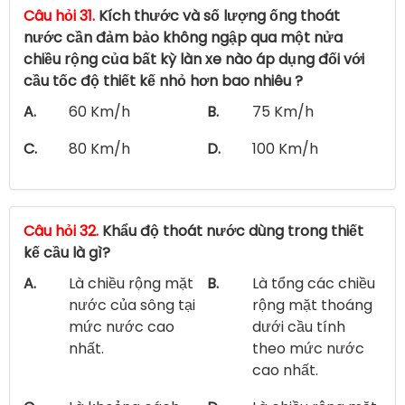
Câu hỏi 31.
Kích thước và số lượng ống thoát
nước cần đảm bảo không ngập qua một nửa
chiều rộng của bất kỳ làn xe nào áp dụng đối với
cầu tốc độ thiết kế nhỏ hơn bao nhiêu ?
A.
60 Km/h
B.
75 Km/h
C.
80 Km/h
D.
100 Km/h
Câu hỏi 32.
Khẩu độ thoát nước dùng trong thiết
kế cầu là gì?
A.
Là chiều rộng mặt
B.
Là tổng các chiều
nước của sông tại
rộng mặt thoáng
mức nước cao
dưới cầu tính
nhất.
theo mức nước
cao nhất.