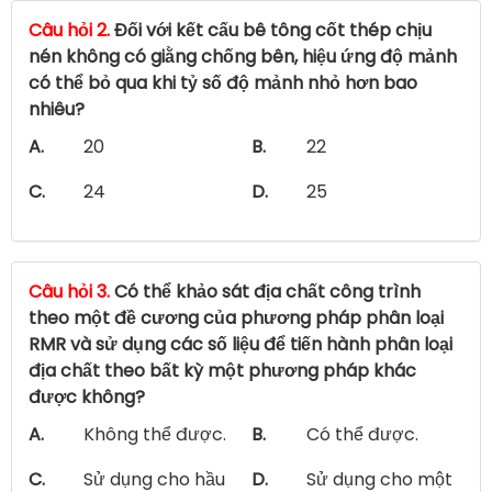
Câu hỏi 2.
Đối với kết cấu bê tông cốt thép chịu
nén không có giằng chống bên, hiệu ứng độ mảnh
có thể bỏ qua khi tỷ số độ mảnh nhỏ hơn bao
nhiêu?
A.
20
B.
22
C.
24
D.
25
Câu hỏi 3.
Có thể khảo sát địa chất công trình
theo một đề cương của phương pháp phân loại
RMR và sử dụng các số liệu để tiến hành phân loại
địa chất theo bất kỳ một phương pháp khác
được không?
A.
Không thể được.
B.
Có thể được.
C.
Sử dụng cho hầu
D.
Sử dụng cho một