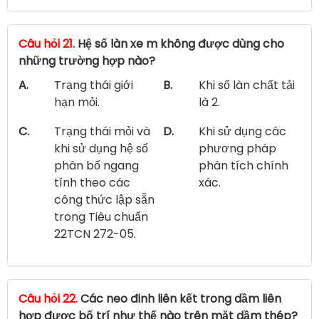
Câu hỏi 21.
Hệ số làn xe m không được dùng cho
những trường hợp nào?
A.
Trạng thái giới
B.
Khi số làn chất tải
hạn mỏi.
là 2.
C.
Trạng thái mỏi và
D.
Khi sử dụng các
khi sử dụng hệ số
phương pháp
phân bố ngang
phân tích chính
tính theo các
xác.
công thức lập sẵn
trong Tiêu chuẩn
22TCN 272-05.
Câu hỏi 22.
Các neo đinh liên kết trong dầm liên
hợp được bố trí như thế nào trên mặt dầm thép?