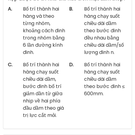
A.
Bố trí thành hai
B.
Bố trí thành hai
hàng và theo
hàng chạy suốt
từng nhóm,
chiều dài dầm
khoảng cách đinh
theo bước đinh
trong nhóm bằng
đều nhau bằng
6 lần đường kính
chiều dài dầm/số
đinh.
lượng đinh n.
C.
Bố trí thành hai
D.
Bố trí thành hai
hàng chạy suốt
hàng chạy suốt
chiều dài dầm,
chiều dài dầm
bước đinh bố trí
theo bước đinh ≤
giảm dần từ giữa
600mm.
nhịp về hai phía
đầu dầm theo giá
trị lực cắt mỏi.