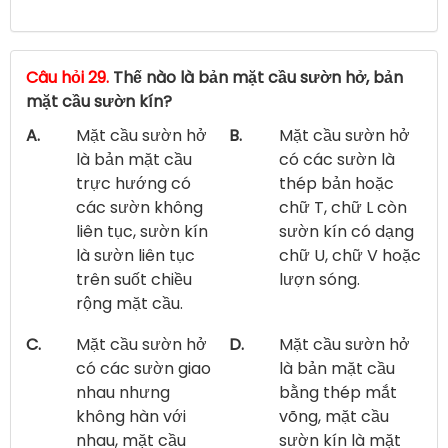
Câu hỏi 29.
Thế nào là bản mặt cầu sườn hở, bản
mặt cầu sườn kín?
A.
Mặt cầu sườn hở
B.
Mặt cầu sườn hở
là bản mặt cầu
có các sườn là
trực hướng có
thép bản hoặc
các sườn không
chữ T, chữ L còn
liên tục, sườn kín
sườn kín có dạng
là sườn liên tục
chữ U, chữ V hoặc
trên suốt chiều
lượn sóng.
rộng mặt cầu.
C.
Mặt cầu sườn hở
D.
Mặt cầu sườn hở
có các sườn giao
là bản mặt cầu
nhau nhưng
bằng thép mắt
không hàn với
võng, mặt cầu
nhau, mặt cầu
sườn kín là mặt