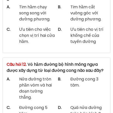
A.
Tim hầm chạy
B.
Tim hầm cắt
song song với
vuông góc với
đường phương.
đường phương.
C.
Ưu tiên cho việc
D.
Ưu tiên cho vị trí
chọn vị trí hai cửa
khống chế của
hầm.
tuyến đường
Câu hỏi 12.
Vỏ hầm đường bộ hình móng ngựa
được xây dựng từ loại đường cong nào sau đây?
A.
Nửa đường tròn
B.
Đường cong 3
phần vòm và hai
tâm.
đoạn tường
thẳng.
C.
Đường cong 5
D.
Quá nửa đường