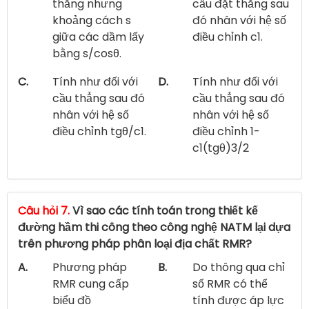
thẳng nhưng
cầu đặt thẳng sau
khoảng cách s
đó nhân với hệ số
giữa các dầm lấy
điều chỉnh c1.
bằng s/cosθ.
C.
Tính như đối với
D.
Tính như đối với
cầu thẳng sau đó
cầu thẳng sau đó
nhân với hệ số
nhân với hệ số
điều chỉnh tgθ/c1.
điều chỉnh 1-
c1(tgθ)3/2
Câu hỏi 7.
Vì sao các tính toán trong thiết kế
đường hầm thi công theo công nghệ NATM lại dựa
trên phương pháp phân loại địa chất RMR?
A.
Phương pháp
B.
Do thông qua chỉ
RMR cung cấp
số RMR có thể
biểu đồ
tính được áp lực