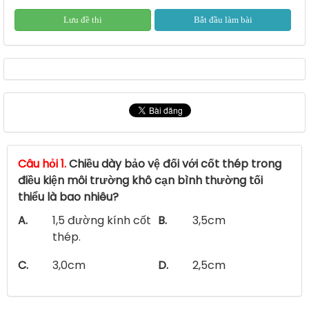
Lưu đề thi
Bắt đầu làm bài
Câu hỏi 1.
Chiều dày bảo vệ đối với cốt thép trong
điều kiện môi trường khô cạn bình thường tối
thiểu là bao nhiêu?
A.
1,5 đường kính cốt
B.
3,5cm
thép.
C.
3,0cm
D.
2,5cm