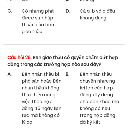
C.
Có nhưng phải
D.
Cả a, b và c đều
được sự chấp
không đúng
thuận của bên
giao thầu
Câu hỏi 28.
Bên giao thầu có quyền chấm dứt hợp
đồng trong các trường hợp nào sau đây?
A.
Bên nhận thầu bị
B.
Bên nhận thầu
phá sản hoặc Bên
chuyển nhượng
nhận thầu không
lợi ích của hợp
thực hiện công
đồng xây dựng
việc theo hợp
cho bên khác mà
đồng 45 ngày liên
không có nêu
tục mà không có
trong hợp đồng
lý do
đã ký kết