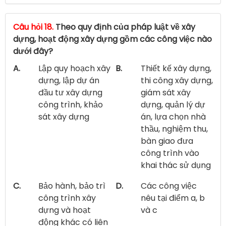
Câu hỏi 18.
Theo quy định của pháp luật về xây
dựng, hoạt động xây dựng gồm các công việc nào
dưới đây?
A.
Lập quy hoạch xây
B.
Thiết kế xây dựng,
dựng, lập dự án
thi công xây dựng,
đầu tư xây dựng
giám sát xây
công trình, khảo
dựng, quản lý dự
sát xây dựng
án, lựa chọn nhà
thầu, nghiệm thu,
bàn giao đưa
công trình vào
khai thác sử dụng
C.
Bảo hành, bảo trì
D.
Các công việc
công trình xây
nêu tại điểm a, b
dựng và hoạt
và c
động khác có liên