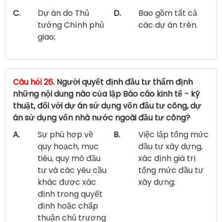
C.
Dự án do Thủ
D.
Bao gồm tất cả
tướng Chính phủ
các dự án trên.
giao;
Câu hỏi 26.
Người quyết định đầu tư thẩm định
những nội dung nào của lập Báo cáo kinh tế - kỹ
thuật, đối với dự án sử dụng vốn đầu tư công, dự
án sử dụng vốn nhà nước ngoài đầu tư công?
A.
Sự phù hợp về
B.
Việc lập tổng mức
quy hoạch, mục
đầu tư xây dựng,
tiêu, quy mô đầu
xác định giá trị
tư và các yêu cầu
tổng mức đầu tư
khác được xác
xây dựng;
định trong quyết
định hoặc chấp
thuận chủ trương