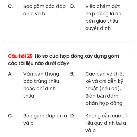
C.
Bao gồm các đáp
D.
Việc chấm dứt
án a và b
hợp đồng là do
bên giao thầu
quyết định
Câu hỏi 29.
Hồ sơ của hợp đồng xây dựng gồm
các tài liệu nào dưới đây?
A.
Văn bản thông
B.
Các bản vẽ thiết
báo trúng thầu
kế và chỉ dẫn kỹ
hoặc chỉ định
thuật (nếu có),
thầu
Biên bản đàm
phán hợp đồng
C.
Bao gồm đáp án a
D.
Không cần các tài
và b
liệu quy định tại a
và b