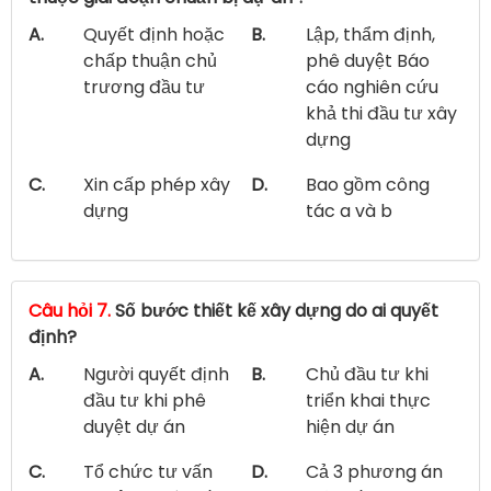
A.
Quyết định hoặc
B.
Lập, thẩm định,
chấp thuận chủ
phê duyệt Báo
trương đầu tư
cáo nghiên cứu
khả thi đầu tư xây
dựng
C.
Xin cấp phép xây
D.
Bao gồm công
dựng
tác a và b
Câu hỏi 7.
Số bước thiết kế xây dựng do ai quyết
định?
A.
Người quyết định
B.
Chủ đầu tư khi
đầu tư khi phê
triển khai thực
duyệt dự án
hiện dự án
C.
Tổ chức tư vấn
D.
Cả 3 phương án