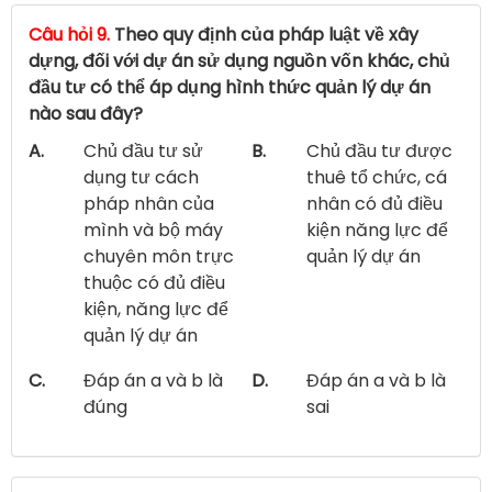
Câu hỏi 9.
Theo quy định của pháp luật về xây
dựng, đối với dự án sử dụng nguồn vốn khác, chủ
đầu tư có thể áp dụng hình thức quản lý dự án
nào sau đây?
A.
Chủ đầu tư sử
B.
Chủ đầu tư được
dụng tư cách
thuê tổ chức, cá
pháp nhân của
nhân có đủ điều
mình và bộ máy
kiện năng lực để
chuyên môn trực
quản lý dự án
thuộc có đủ điều
kiện, năng lực để
quản lý dự án
C.
Đáp án a và b là
D.
Đáp án a và b là
đúng
sai