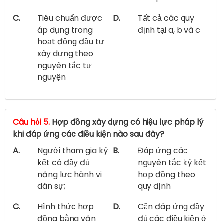
C.
Tiêu chuẩn được
D.
Tất cả các quy
áp dụng trong
định tại a, b và c
hoạt động đầu tư
xây dựng theo
nguyên tắc tự
nguyện
Câu hỏi 5.
Hợp đồng xây dựng có hiệu lực pháp lý
khi đáp ứng các điều kiện nào sau đây?
A.
Người tham gia ký
B.
Đáp ứng các
kết có đầy đủ
nguyên tắc ký kết
năng lực hành vi
hợp đồng theo
dân sự;
quy định
C.
Hình thức hợp
D.
Cần đáp ứng đầy
đồng bằng văn
đủ các điều kiện ở