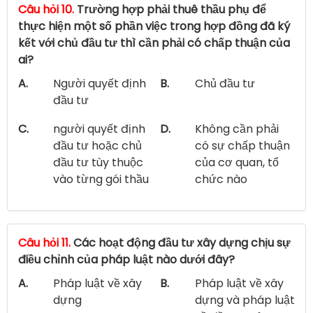
Câu hỏi 10.
Trường hợp phải thuê thầu phụ để
thực hiện một số phần việc trong hợp đồng đã ký
kết với chủ đầu tư thì cần phải có chấp thuận của
ai?
A.
Người quyết định
B.
Chủ đầu tư
đầu tư
C.
người quyết định
D.
Không cần phải
đầu tư hoặc chủ
có sự chấp thuận
đầu tư tùy thuộc
của cơ quan, tổ
vào từng gói thầu
chức nào
Câu hỏi 11.
Các hoạt động đầu tư xây dựng chịu sự
điều chỉnh của pháp luật nào dưới đây?
A.
Pháp luật về xây
B.
Pháp luật về xây
dựng
dựng và pháp luật