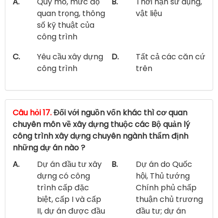
A.
Quy mô, mức độ
B.
Thời hạn sử dụng,
quan trọng, thông
vật liệu
số kỹ thuật của
công trình
C.
Yêu cầu xây dựng
D.
Tất cả các căn cứ
công trình
trên
Câu hỏi 17.
Đối với nguồn vốn khác thì cơ quan
chuyên môn về xây dựng thuộc các Bộ quản lý
công trình xây dựng chuyên ngành thẩm định
những dự án nào ?
A.
Dự án đầu tư xây
B.
Dự án do Quốc
dựng có công
hội, Thủ tướng
trình cấp đặc
Chính phủ chấp
biệt, cấp I và cấp
thuận chủ trương
II, dự án được đầu
đầu tư; dự án