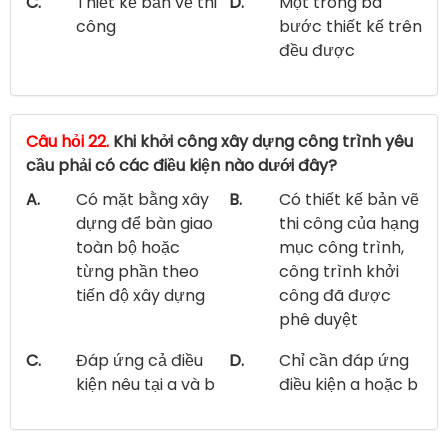
C.
Thiết kế bản vẽ thi
D.
Một trong ba
công
bước thiết kế trên
đều được
Câu hỏi 22.
Khi khởi công xây dựng công trình yêu
cầu phải có các điều kiện nào dưới đây?
A.
Có mặt bằng xây
B.
Có thiết kế bản vẽ
dựng để bàn giao
thi công của hạng
toàn bộ hoặc
mục công trình,
từng phần theo
công trình khởi
tiến độ xây dựng
công đã được
phê duyệt
C.
Đáp ứng cả điều
D.
Chỉ cần đáp ứng
kiện nêu tại a và b
điều kiện a hoặc b