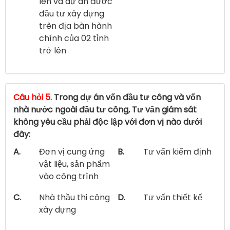
lên và dự án được
đầu tư xây dựng
trên địa bàn hành
chính của 02 tỉnh
trở lên
Câu hỏi 5.
Trong dự án vốn đầu tư công và vốn
nhà nước ngoài đầu tư công, Tư vấn giám sát
không yêu cầu phải độc lập với đơn vị nào dưới
đây:
A.
Đơn vị cung ứng
B.
Tư vấn kiểm định
vật liệu, sản phẩm
vào công trình
C.
Nhà thầu thi công
D.
Tư vấn thiết kế
xây dựng