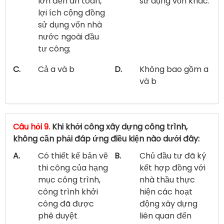
lớn đến an toàn,
sử dụng vốn khác.
lợi ích cộng đồng
sử dụng vốn nhà
nước ngoài đầu
tư công;
C.
Cả a và b
D.
Không bao gồm a
và b
Câu hỏi 9.
Khi khởi công xây dựng công trình,
không cần phải đáp ứng điều kiện nào dưới đây:
A.
Có thiết kế bản vẽ
B.
Chủ đầu tư đã ký
thi công của hạng
kết hợp đồng với
mục công trình,
nhà thầu thực
công trình khởi
hiện các hoạt
công đã được
động xây dựng
phê duyệt
liên quan đến