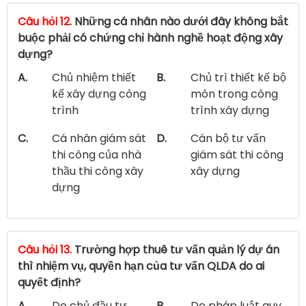
Câu hỏi 12.
Những cá nhân nào dưới đây không bắt
buộc phải có chứng chỉ hành nghề hoạt động xây
dựng?
A.
Chủ nhiệm thiết
B.
Chủ trì thiết kế bộ
kế xây dựng công
môn trong công
trình
trình xây dựng
C.
Cá nhân giám sát
D.
Cán bộ tư vấn
thi công của nhà
giám sát thi công
thầu thi công xây
xây dựng
dựng
Câu hỏi 13.
Trường hợp thuê tư vấn quản lý dự án
thì nhiệm vụ, quyền hạn của tư vấn QLDA do ai
quyết định?
A.
Do chủ đầu tư
B.
Do pháp luật quy