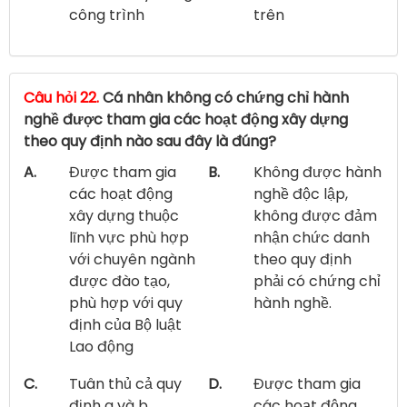
công trình
trên
Câu hỏi 22.
Cá nhân không có chứng chỉ hành
nghề được tham gia các hoạt động xây dựng
theo quy định nào sau đây là đúng?
A.
Được tham gia
B.
Không được hành
các hoạt động
nghề độc lập,
xây dựng thuộc
không được đảm
lĩnh vực phù hợp
nhận chức danh
với chuyên ngành
theo quy định
được đào tạo,
phải có chứng chỉ
phù hợp với quy
hành nghề.
định của Bộ luật
Lao động
C.
Tuân thủ cả quy
D.
Được tham gia
định a và b
các hoạt động