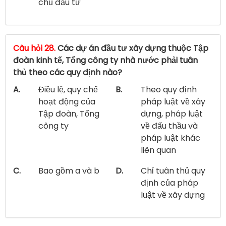
chủ đầu tư
Câu hỏi 28.
Các dự án đầu tư xây dựng thuộc Tập
đoàn kinh tế, Tổng công ty nhà nước phải tuân
thủ theo các quy định nào?
A.
Điều lệ, quy chế
B.
Theo quy định
hoạt động của
pháp luật về xây
Tập đoàn, Tổng
dựng, pháp luật
công ty
về đấu thầu và
pháp luật khác
liên quan
C.
Bao gồm a và b
D.
Chỉ tuân thủ quy
định của pháp
luật về xây dựng