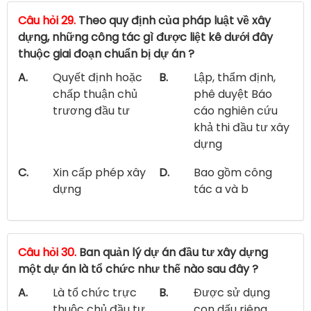
Câu hỏi 29.
Theo quy định của pháp luật về xây
dựng, những công tác gì được liệt kê dưới đây
thuộc giai đoạn chuẩn bị dự án ?
A.
Quyết định hoặc
B.
Lập, thẩm định,
chấp thuận chủ
phê duyệt Báo
trương đầu tư
cáo nghiên cứu
khả thi đầu tư xây
dựng
C.
Xin cấp phép xây
D.
Bao gồm công
dựng
tác a và b
Câu hỏi 30.
Ban quản lý dự án đầu tư xây dựng
một dự án là tổ chức như thế nào sau đây ?
A.
Là tổ chức trực
B.
Được sử dụng
thuộc chủ đầu tư
con dấu riêng,