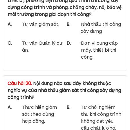
thiết bị, phương tiện trong quá trình thi công xây
dựng công trình và phòng, chống cháy, nổ, bảo vệ
môi trường trong giai đoạn thi công?
A.
Tư vấn giám sát.
B.
Nhà thầu thi công
xây dựng
C.
Tư vấn Quản lý dự
D.
Đơn vị cung cấp
án.
máy, thiết bị thi
công.
Câu hỏi 20.
Nội dung nào sau đây không thuộc
nghĩa vụ của nhà thầu giám sát thi công xây dựng
công trình?
A.
Thực hiện giám
B.
Từ chối nghiệm
sát theo đúng
thu khi công trình
hợp đồng.
không đạt yêu
cầu chất lượng.