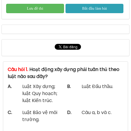
Lưu đề thi
Bắt đầu làm bài
Câu hỏi 1.
Hoạt động xây dựng phải tuân thủ theo
luật nào sau đây?
A.
Luật Xây dựng;
B.
Luật Đấu thầu.
luật Quy hoạch;
luật Kiến trúc.
C.
Luật Bảo vệ môi
D.
Câu a, b và c.
trường.