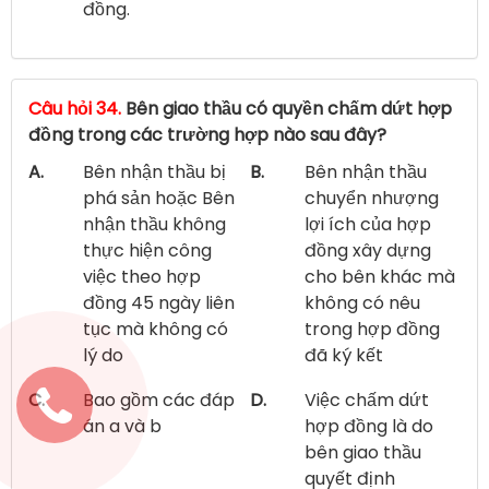
đồng.
Câu hỏi 34.
Bên giao thầu có quyền chấm dứt hợp
đồng trong các trường hợp nào sau đây?
A.
Bên nhận thầu bị
B.
Bên nhận thầu
phá sản hoặc Bên
chuyển nhượng
nhận thầu không
lợi ích của hợp
thực hiện công
đồng xây dựng
việc theo hợp
cho bên khác mà
đồng 45 ngày liên
không có nêu
tục mà không có
trong hợp đồng
lý do
đã ký kết
C.
Bao gồm các đáp
D.
Việc chấm dứt
án a và b
hợp đồng là do
bên giao thầu
quyết định