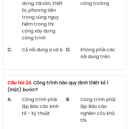
dựng, tài sản, thiết
công trường
bị, phương tiện
trong vùng nguy
hiểm trong thi
công xây dựng
công trình
C.
Cả nội dung a và b
D.
Không phải các
nội dung trên
Câu hỏi 24.
Công trình nào quy định thiết kế 1
(một) bước?
A.
Công trình phải
B.
Công trình phải
lập Báo cáo kinh
lập Báo cáo
tế - kỹ thuật.
nghiên cứu khả
thi.