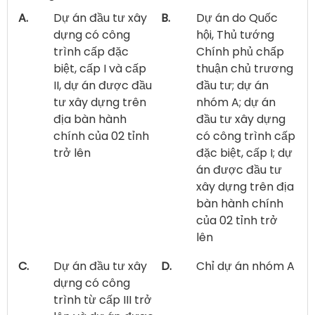
A.
Dự án đầu tư xây
B.
Dự án do Quốc
dựng có công
hội, Thủ tướng
trình cấp đặc
Chính phủ chấp
biệt, cấp I và cấp
thuận chủ trương
II, dự án được đầu
đầu tư; dự án
tư xây dựng trên
nhóm A; dự án
địa bàn hành
đầu tư xây dựng
chính của 02 tỉnh
có công trình cấp
trở lên
đặc biệt, cấp I; dự
án được đầu tư
xây dựng trên địa
bàn hành chính
của 02 tỉnh trở
lên
C.
Dự án đầu tư xây
D.
Chỉ dự án nhóm A
dựng có công
trình từ cấp III trở