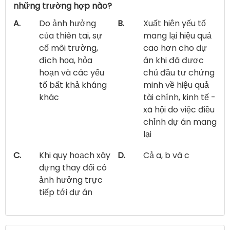
những trường hợp nào?
A.
Do ảnh hưởng
B.
Xuất hiện yếu tố
của thiên tai, sự
mang lại hiệu quả
cố môi trường,
cao hơn cho dự
địch họa, hỏa
án khi đã được
hoạn và các yếu
chủ đầu tư chứng
tố bất khả kháng
minh về hiệu quả
khác
tài chính, kinh tế -
xã hội do việc điều
chỉnh dự án mang
lại
C.
Khi quy hoạch xây
D.
Cả a, b và c
dựng thay đổi có
ảnh hưởng trực
tiếp tới dự án