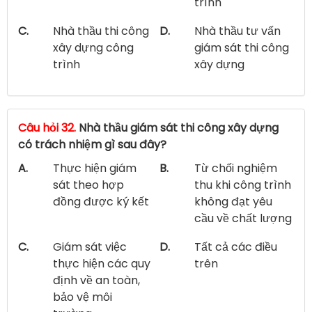
trình
C.
Nhà thầu thi công
D.
Nhà thầu tư vấn
xây dựng công
giám sát thi công
trình
xây dựng
Câu hỏi 32.
Nhà thầu giám sát thi công xây dựng
có trách nhiệm gì sau đây?
A.
Thực hiện giám
B.
Từ chối nghiệm
sát theo hợp
thu khi công trình
đồng được ký kết
không đạt yêu
cầu về chất lượng
C.
Giám sát việc
D.
Tất cả các điều
thực hiện các quy
trên
định về an toàn,
bảo vệ môi