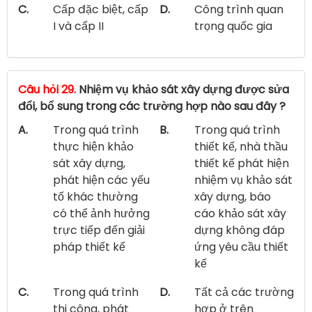
C.
Cấp đặc biệt, cấp
D.
Công trình quan
I và cấp II
trọng quốc gia
Câu hỏi 29.
Nhiệm vụ khảo sát xây dựng được sửa
đổi, bổ sung trong các trường hợp nào sau đây ?
A.
Trong quá trình
B.
Trong quá trình
thực hiện khảo
thiết kế, nhà thầu
sát xây dựng,
thiết kế phát hiện
phát hiện các yếu
nhiệm vụ khảo sát
tố khác thường
xây dựng, báo
có thể ảnh hưởng
cáo khảo sát xây
trực tiếp đến giải
dựng không đáp
pháp thiết kế
ứng yêu cầu thiết
kế
C.
Trong quá trình
D.
Tất cả các trường
thi công, phát
hợp ở trên