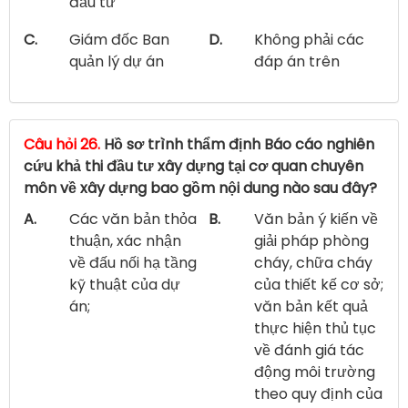
đầu tư
C.
Giám đốc Ban
D.
Không phải các
quản lý dự án
đáp án trên
Câu hỏi 26.
Hồ sơ trình thẩm định Báo cáo nghiên
cứu khả thi đầu tư xây dựng tại cơ quan chuyên
môn về xây dựng bao gồm nội dung nào sau đây?
A.
Các văn bản thỏa
B.
Văn bản ý kiến về
thuận, xác nhận
giải pháp phòng
về đấu nối hạ tầng
cháy, chữa cháy
kỹ thuật của dự
của thiết kế cơ sở;
án;
văn bản kết quả
thực hiện thủ tục
về đánh giá tác
động môi trường
theo quy định của