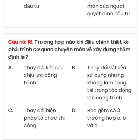
đầu tư
môn của người
quyết định đầu tư
Câu hỏi 18.
Trường hợp nào khi điều chỉnh thiết kế
phải trình cơ quan chuyên môn về xây dựng thẩm
định lại?
A.
Thay đổi kết cấu
B.
Thay đổi vật liệu
chịu lực công
sử dụng nhưng
trình
không làm tăng
tải trọng tác động
lên công trình
C.
Thay đổi biện
D.
Bao gồm cả 3
pháp tổ chức thi
trường hợp a, b
công
và c