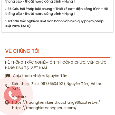
thống cấp - thoát nước công trình - Hạng II
86 Câu hỏi Pháp luật chung - Thiết kế cơ - điện công trình - Hệ
thống cấp - thoát nước công trình - Hạng II
43 câu trắc nghiệm Luật ban hành văn bản quy phạm pháp
luật 2025 (số 6)
VỀ CHÚNG TÔI
HỆ THỐNG TRẮC NGHIỆM ÔN THI CÔNG CHỨC, VIÊN CHỨC
HÀNG ĐẦU TẠI VIỆT NAM
Chịu trách nhiệm:
Nguyễn Tân
Điện thoại:
Zalo: 0973653492 ( Nguyễn Tân) Hỗ trợ
24/7
Website:
https://tracnghiemkienthucchung965.aztest.vn/
https://tracnghiemcongchuc.com/