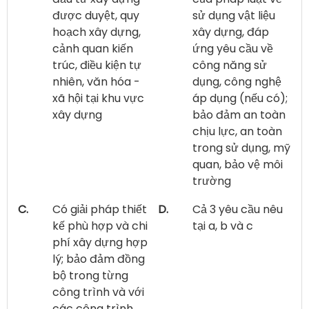
được duyệt, quy
sử dụng vật liệu
hoạch xây dựng,
xây dựng, đáp
cảnh quan kiến
ứng yêu cầu về
trúc, điều kiện tự
công năng sử
nhiên, văn hóa -
dụng, công nghệ
xã hội tại khu vực
áp dụng (nếu có);
xây dựng
bảo đảm an toàn
chịu lực, an toàn
trong sử dụng, mỹ
quan, bảo vệ môi
trường
C.
Có giải pháp thiết
D.
Cả 3 yêu cầu nêu
kế phù hợp và chi
tại a, b và c
phí xây dựng hợp
lý; bảo đảm đồng
bộ trong từng
công trình và với
các công trình