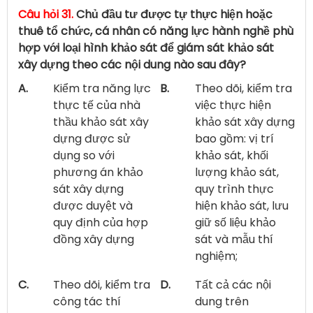
Câu hỏi 31.
Chủ đầu tư được tự thực hiện hoặc
thuê tổ chức, cá nhân có năng lực hành nghề phù
hợp với loại hình khảo sát để giám sát khảo sát
xây dựng theo các nội dung nào sau đây?
A.
Kiểm tra năng lực
B.
Theo dõi, kiểm tra
thực tế của nhà
việc thực hiện
thầu khảo sát xây
khảo sát xây dựng
dựng được sử
bao gồm: vị trí
dụng so với
khảo sát, khối
phương án khảo
lượng khảo sát,
sát xây dựng
quy trình thực
được duyệt và
hiện khảo sát, lưu
quy định của hợp
giữ số liệu khảo
đồng xây dựng
sát và mẫu thí
nghiệm;
C.
Theo dõi, kiểm tra
D.
Tất cả các nội
công tác thí
dung trên