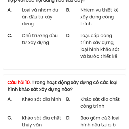
hợp với các nội dung nào sau đây?
A.
Loại và nhóm dự
B.
Nhiệm vụ thiết kế
án đầu tư xây
xây dựng công
dựng
trình
C.
Chủ trương đầu
D.
Loại, cấp công
tư xây dựng
trình xây dựng,
loại hình khảo sát
và bước thiết kế
Câu hỏi 10.
Trong hoạt động xây dựng có các loại
hình khảo sát xây dựng nào?
A.
Khảo sát địa hình
B.
Khảo sát địa chất
công trình
C.
Khảo sát địa chất
D.
Bao gồm cả 3 loại
thủy văn
hình nêu tại a, b