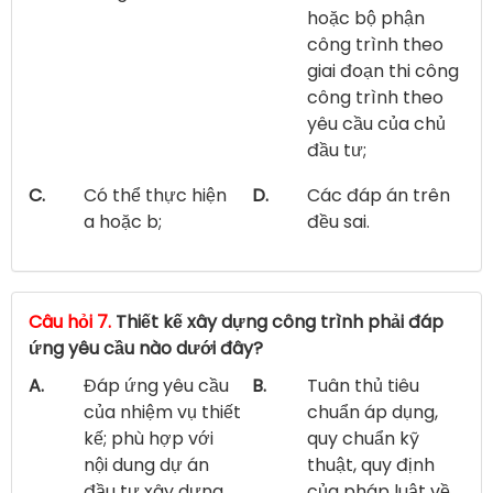
hoặc bộ phận
công trình theo
giai đoạn thi công
công trình theo
yêu cầu của chủ
đầu tư;
C.
Có thể thực hiện
D.
Các đáp án trên
a hoặc b;
đều sai.
Câu hỏi 7.
Thiết kế xây dựng công trình phải đáp
ứng yêu cầu nào dưới đây?
A.
Đáp ứng yêu cầu
B.
Tuân thủ tiêu
của nhiệm vụ thiết
chuẩn áp dụng,
kế; phù hợp với
quy chuẩn kỹ
nội dung dự án
thuật, quy định
đầu tư xây dựng
của pháp luật về