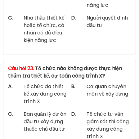
năng lực
C.
Nhà thầu thiết kế
D.
Người quyết định
hoặc tổ chức, cá
đầu tư
nhân có đủ điều
kiện năng lực
Câu hỏi 23.
Tổ chức nào không được thực hiện
thẩm tra thiết kế, dự toán công trình X?
A.
Tổ chức đã thiết
B.
Cơ quan chuyên
kế xây dựng công
môn về xây dựng
trình X
C.
Ban quản lý dự án
D.
Tổ chức tư vấn
đầu tư xây dựng
giám sát thi công
thuộc chủ đầu tư
xây dựng công
trình X