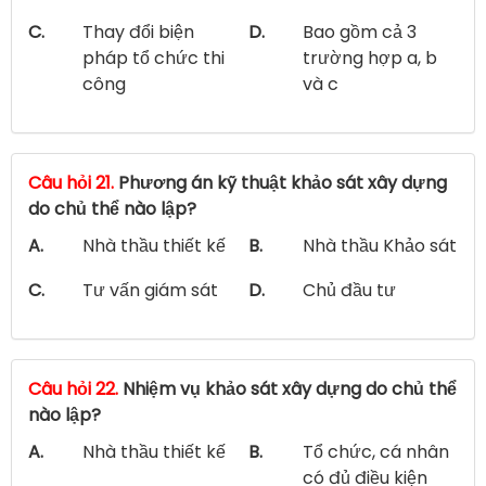
C.
Thay đổi biện
D.
Bao gồm cả 3
pháp tổ chức thi
trường hợp a, b
công
và c
Câu hỏi 21.
Phương án kỹ thuật khảo sát xây dựng
do chủ thể nào lập?
A.
Nhà thầu thiết kế
B.
Nhà thầu Khảo sát
C.
Tư vấn giám sát
D.
Chủ đầu tư
Câu hỏi 22.
Nhiệm vụ khảo sát xây dựng do chủ thể
nào lập?
A.
Nhà thầu thiết kế
B.
Tổ chức, cá nhân
có đủ điều kiện