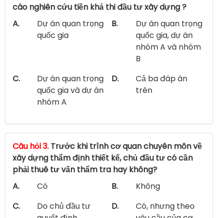
cáo nghiên cứu tiền khả thi đầu tư xây dựng ?
A.
Dự án quan trọng
B.
Dự án quan trọng
quốc gia
quốc gia, dự án
nhóm A và nhóm
B
C.
Dự án quan trọng
D.
Cả ba đáp án
quốc gia và dự án
trên
nhóm A
Câu hỏi 3.
Trước khi trình cơ quan chuyên môn về
xây dựng thẩm định thiết kế, chủ đầu tư có cần
phải thuê tư vấn thẩm tra hay không?
A.
Có
B.
Không
C.
Do chủ đầu tư
D.
Có, nhưng theo
quyết định
yêu cầu của cơ