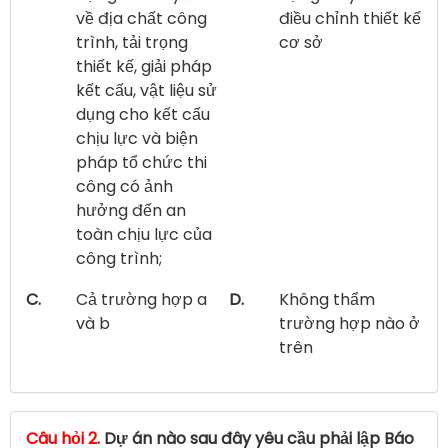
về địa chất công
điều chỉnh thiết kế
trình, tải trọng
cơ sở
thiết kế, giải pháp
kết cấu, vật liệu sử
dụng cho kết cấu
chịu lực và biện
pháp tổ chức thi
công có ảnh
hưởng đến an
toàn chịu lực của
công trình;
C.
Cả trường hợp a
D.
Không thẩm
và b
trường hợp nào ở
trên
Câu hỏi 2.
Dự án nào sau đây yêu cầu phải lập Báo