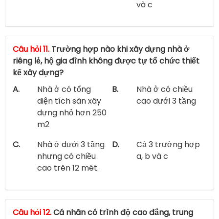
và c
Câu hỏi 11.
Trường hợp nào khi xây dựng nhà ở
riêng lẻ, hộ gia đình không được tự tổ chức thiết
kế xây dựng?
A.
Nhà ở có tổng
B.
Nhà ở có chiều
diện tích sàn xây
cao dưới 3 tầng
dựng nhỏ hơn 250
m2
C.
Nhà ở dưới 3 tầng
D.
Cả 3 trường hợp
nhưng có chiều
a, b và c
cao trên 12 mét.
Câu hỏi 12.
Cá nhân có trình độ cao đẳng, trung