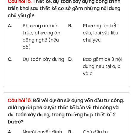
Câu hỏi 15.
Thiết kế, dự toán xây dựng công trình
triển khai sau thiết kế cơ sở gồm những nội dung
chủ yếu gì?
A.
Phương án kiến
B.
Phương án kết
trúc, phương án
cấu, loại vật liệu
công nghệ (nếu
chủ yếu
có)
C.
Dự toán xây dựng
D.
Bao gồm cả 3 nội
dung nêu tại a, b
và c
Câu hỏi 16.
Đối với dự án sử dụng vốn đầu tư công,
ai là người phê duyệt thiết kế bản vẽ thi công và
dự toán xây dựng, trong trường hợp thiết kế 2
bước?
A.
Người quyết định
B.
Chủ đầu tư