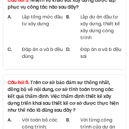
Câu hỏi 5.
Nhiệm vụ khảo sát xây dựng được lập
phục vụ công tác nào sau đây?
A.
Lập tổng mức đầu
B.
Lập dự án đầu tư
tư xây dựng
xây dựng, thiết kế
xây dựng công
trình
C.
Đáp án a và b đều
D.
Đáp án a và b đều
đúng
sai
Câu hỏi 6.
Trên cơ sở bảo đảm sự thống nhất,
đồng bộ về nội dung, cơ sở tính toán trong các
kết quả thẩm định. Việc thẩm định thiết kế xây
dựng triển khai sau thiết kế cơ sở được thực hiện
như thế nào là đúng sau đây ?
A.
Với toàn bộ các
B.
Với từng công
công trình;
trình của dự án