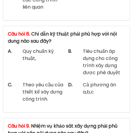
liên quan
Câu hỏi 8.
Chỉ dẫn kỹ thuật phải phù hợp với nội
dung nào sau đây?
A.
Quy chuẩn kỹ
B.
Tiêu chuẩn áp
thuật,
dụng cho công
trình xây dựng
được phê duyệt
C.
Theo yêu cầu của
D.
Cả phương án
thiết kế xây dựng
a,b,c
công trình.
Câu hỏi 9.
Nhiệm vụ khảo sát xây dựng phải phù