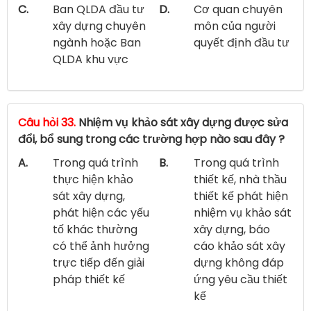
C.
Ban QLDA đầu tư
D.
Cơ quan chuyên
xây dựng chuyên
môn của người
ngành hoặc Ban
quyết định đầu tư
QLDA khu vực
Câu hỏi 33.
Nhiệm vụ khảo sát xây dựng được sửa
đổi, bổ sung trong các trường hợp nào sau đây ?
A.
Trong quá trình
B.
Trong quá trình
thực hiện khảo
thiết kế, nhà thầu
sát xây dựng,
thiết kế phát hiện
phát hiện các yếu
nhiệm vụ khảo sát
tố khác thường
xây dựng, báo
có thể ảnh hưởng
cáo khảo sát xây
trực tiếp đến giải
dựng không đáp
pháp thiết kế
ứng yêu cầu thiết
kế