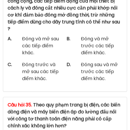
công cộng, các tiếp điểm động của mọi thiết bị
cách ly và đóng cắt nhiều cực cần phải khớp nối
cơ khí đảm bảo đóng mở đồng thời, trừ những
tiếp điểm dùng cho dây trung tính có thể như sau
?
A.
Đóng và mở sau
B.
Đóng và mở
các tiếp điểm
trước các tiếp
khác.
điểm khác.
C.
Đóng trước và
D.
Đóng sau và mở
mở sau các tiếp
trước các tiếp
điểm khác.
điểm khác.
Câu hỏi 35.
Theo quy phạm trang bị điện, các biến
dòng điện và máy biến điện áp đo lường đấu nối
với công tơ thanh toán điện năng phải có cấp
chính xác không lớn hơn?