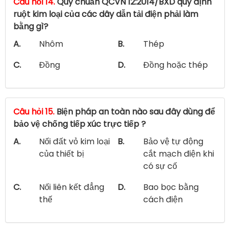
Câu hỏi 14.
Quy chuẩn QCVN 12:2014/BXD quy định
ruột kim loại của các dây dẫn tải điện phải làm
bằng gì?
A.
Nhôm
B.
Thép
C.
Đồng
D.
Đồng hoặc thép
Câu hỏi 15.
Biện pháp an toàn nào sau đây dùng để
bảo vệ chống tiếp xúc trực tiếp ?
A.
Nối đất vỏ kim loại
B.
Bảo vệ tự động
của thiết bị
cắt mạch điện khi
có sự cố
C.
Nối liên kết đẳng
D.
Bao bọc bằng
thế
cách điện