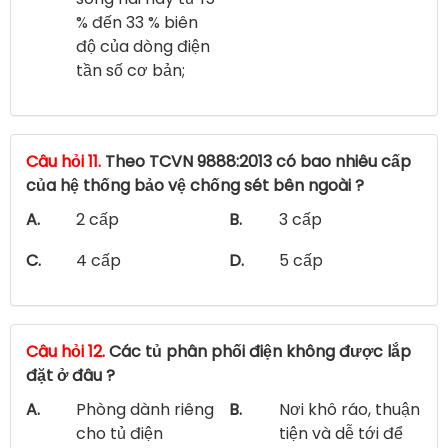
% đến 33 % biên
độ của dòng điện
tần số cơ bản;
Câu hỏi 11.
Theo TCVN 9888:2013 có bao nhiêu cấp
của hệ thống bảo vệ chống sét bên ngoài ?
A.
2 cấp
B.
3 cấp
C.
4 cấp
D.
5 cấp
Câu hỏi 12.
Các tủ phân phối điện không được lắp
đặt ở đâu ?
A.
Phòng dành riêng
B.
Nơi khô ráo, thuận
cho tủ điện
tiện và dễ tới để