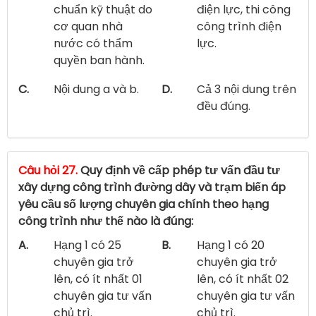
chuẩn kỹ thuật do
điện lực, thi công
cơ quan nhà
công trình điện
nước có thẩm
lực.
quyền ban hành.
C.
Nội dung a và b.
D.
Cả 3 nội dung trên
đều đúng.
Câu hỏi 27.
Quy định về cấp phép tư vấn đầu tư
xây dựng công trình đường dây và trạm biến áp
yêu cầu số lượng chuyên gia chính theo hạng
công trình như thế nào là đúng:
A.
Hạng 1 có 25
B.
Hạng 1 có 20
chuyên gia trở
chuyên gia trở
lên, có ít nhất 01
lên, có ít nhất 02
chuyên gia tư vấn
chuyên gia tư vấn
chủ trì.
chủ trì.