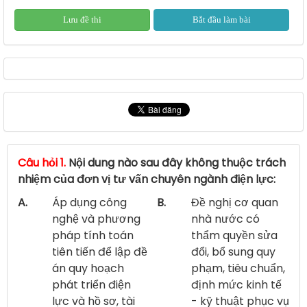
Lưu đề thi
Bắt đầu làm bài
Câu hỏi 1.
Nội dung nào sau đây không thuộc trách
nhiệm của đơn vị tư vấn chuyên ngành điện lực:
A.
Áp dụng công
B.
Đề nghị cơ quan
nghệ và phương
nhà nước có
pháp tính toán
thẩm quyền sửa
tiên tiến để lập đề
đổi, bổ sung quy
án quy hoạch
phạm, tiêu chuẩn,
phát triển điện
định mức kinh tế
lực và hồ sơ, tài
- kỹ thuật phục vụ