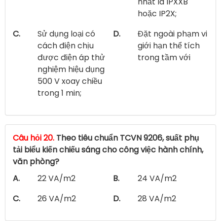
nhất là IPXXB
hoặc IP2X;
C.
Sử dụng loại có
D.
Đặt ngoài phạm vi
cách điện chịu
giới hạn thể tích
được điện áp thử
trong tầm với
nghiệm hiệu dụng
500 V xoay chiều
trong 1 min;
Câu hỏi 20.
Theo tiêu chuẩn TCVN 9206, suất phụ
tải biểu kiến chiếu sáng cho công việc hành chính,
văn phòng?
A.
22 VA/m2
B.
24 VA/m2
C.
26 VA/m2
D.
28 VA/m2