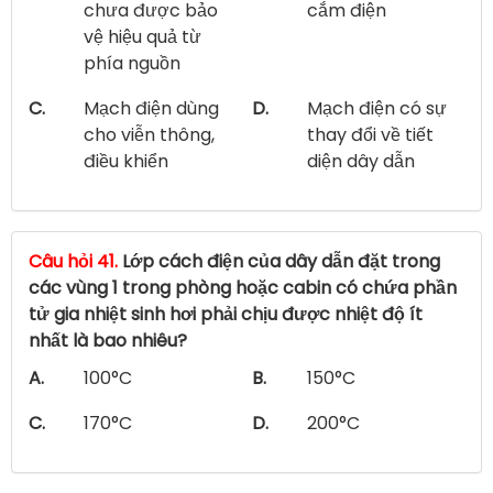
chưa được bảo
cắm điện
vệ hiệu quả từ
phía nguồn
C.
Mạch điện dùng
D.
Mạch điện có sự
cho viễn thông,
thay đổi về tiết
điều khiển
diện dây dẫn
Câu hỏi 41.
Lớp cách điện của dây dẫn đặt trong
các vùng 1 trong phòng hoặc cabin có chứa phần
tử gia nhiệt sinh hơi phải chịu được nhiệt độ ít
nhất là bao nhiêu?
A.
100°C
B.
150°C
C.
170°C
D.
200°C