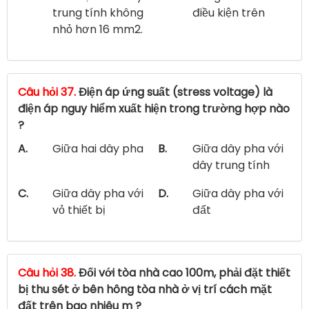
trung tính không
điều kiện trên
nhỏ hơn 16 mm2.
Câu hỏi 37.
Điện áp ứng suất (stress voltage) là
điện áp nguy hiểm xuất hiện trong trường hợp nào
?
A.
Giữa hai dây pha
B.
Giữa dây pha với
dây trung tính
C.
Giữa dây pha với
D.
Giữa dây pha với
vỏ thiết bị
đất
Câu hỏi 38.
Đối với tòa nhà cao 100m, phải đặt thiết
bị thu sét ở bên hông tòa nhà ở vị trí cách mặt
đất trên bao nhiêu m ?