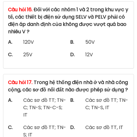
Câu hỏi 16.
Đối với các nhóm 1 và 2 trong khu vực y
tế, các thiết bị điện sử dụng SELV và PELV phải có
điện áp danh định của không được vượt quá bao
nhiêu V ?
A.
120V
B.
50V
C.
25V
D.
12V
Câu hỏi 17.
Trong hệ thống điện nhà ở và nhà công
cộng, các sơ đồ nối đất nào được phép sử dụng ?
A.
Các sơ đồ TT; TN-
B.
Các sơ đồ TT; TN-
C; TN-S; TN-C-S;
C; TN-S, IT
IT
C.
Các sơ đồ TT; TN-
D.
Các sơ đồ TT, IT
S; IT