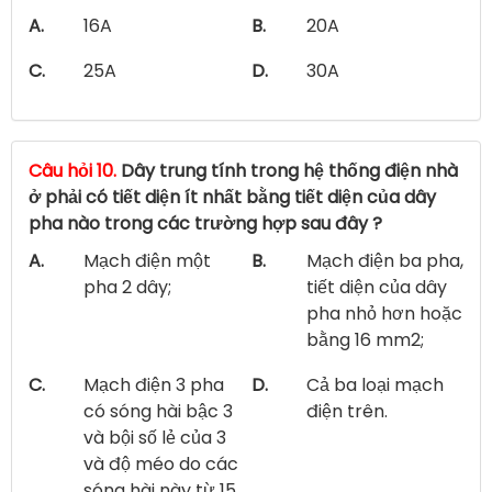
A.
16A
B.
20A
C.
25A
D.
30A
Câu hỏi 10.
Dây trung tính trong hệ thống điện nhà
ở phải có tiết diện ít nhất bằng tiết diện của dây
pha nào trong các trường hợp sau đây ?
A.
Mạch điện một
B.
Mạch điện ba pha,
pha 2 dây;
tiết diện của dây
pha nhỏ hơn hoặc
bằng 16 mm2;
C.
Mạch điện 3 pha
D.
Cả ba loại mạch
có sóng hài bậc 3
điện trên.
và bội số lẻ của 3
và độ méo do các
sóng hài này từ 15