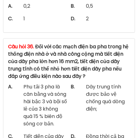
A.
0,2
B.
0,5
C.
1
D.
2
Câu hỏi 36.
Đối với các mạch điện ba pha trong hệ
thống điện nhà ở và nhà công cộng mà tiết diện
của dây pha lớn hơn 16 mm2, tiết diện của dây
trung tính có thể nhỏ hơn tiết diện dây pha nếu
đáp ứng điều kiện nào sau đây ?
A.
Phụ tải 3 pha là
B.
Dây trung tính
cân bằng và sóng
được bảo vệ
hài bậc 3 và bội số
chống quá dòng
lẻ của 3 không
điện;
quá 15 % biên độ
sóng cơ bản.
C.
Tiết diện của dây
D.
Đồng thời cả ba