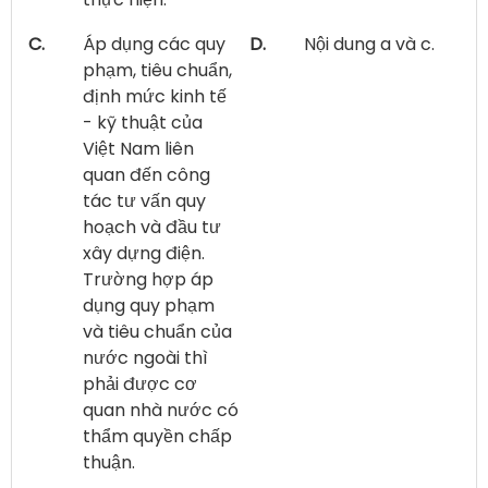
C.
Áp dụng các quy
D.
Nội dung a và c.
phạm, tiêu chuẩn,
định mức kinh tế
- kỹ thuật của
Việt Nam liên
quan đến công
tác tư vấn quy
hoạch và đầu tư
xây dựng điện.
Trường hợp áp
dụng quy phạm
và tiêu chuẩn của
nước ngoài thì
phải được cơ
quan nhà nước có
thẩm quyền chấp
thuận.