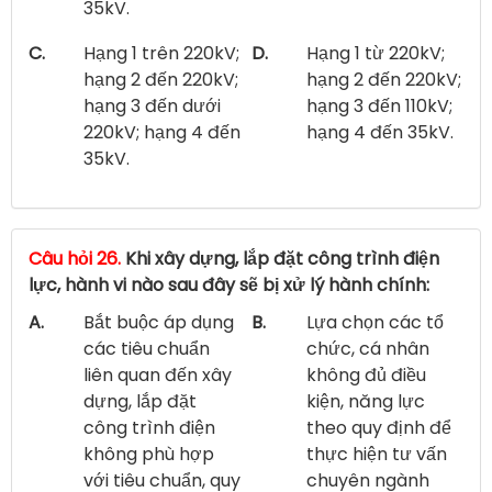
35kV.
C.
Hạng 1 trên 220kV;
D.
Hạng 1 từ 220kV;
hạng 2 đến 220kV;
hạng 2 đến 220kV;
hạng 3 đến dưới
hạng 3 đến 110kV;
220kV; hạng 4 đến
hạng 4 đến 35kV.
35kV.
Câu hỏi 26.
Khi xây dựng, lắp đặt công trình điện
lực, hành vi nào sau đây sẽ bị xử lý hành chính:
A.
Bắt buộc áp dụng
B.
Lựa chọn các tổ
các tiêu chuẩn
chức, cá nhân
liên quan đến xây
không đủ điều
dựng, lắp đặt
kiện, năng lực
công trình điện
theo quy định để
không phù hợp
thực hiện tư vấn
với tiêu chuẩn, quy
chuyên ngành