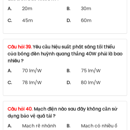
A.
20m
B.
30m
C.
45m
D.
60m
Câu hỏi 39.
Yêu cầu hiệu suất phát sáng tối thiểu
của bóng đèn huỳnh quang thẳng 40W phải là bao
nhiêu ?
A.
70 lm/W
B.
75 lm/W
C.
78 lm/W
D.
80 lm/W
Câu hỏi 40.
Mạch điện nào sau đây không cần sử
dụng bảo vệ quá tải ?
A.
Mạch rẽ nhánh
B.
Mạch có nhiều ổ