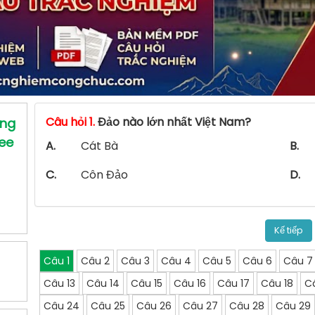
Câu hỏi 1.
Đảo nào lớn nhất Việt Nam?
ung
ree
A.
Cát Bà
B.
C.
Côn Đảo
D.
Kế tiếp
Câu 1
Câu 2
Câu 3
Câu 4
Câu 5
Câu 6
Câu 7
Câu 13
Câu 14
Câu 15
Câu 16
Câu 17
Câu 18
C
Câu 24
Câu 25
Câu 26
Câu 27
Câu 28
Câu 29