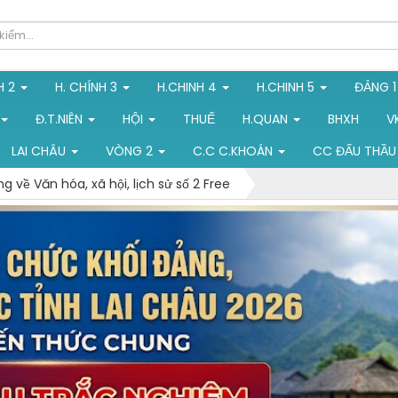
H 2
H. CHÍNH 3
H.CHINH 4
H.CHINH 5
ĐẢNG 
Đ.T.NIÊN
HỘI
THUẾ
H.QUAN
BHXH
V
LAI CHÂU
VÒNG 2
C.C C.KHOÁN
CC ĐẤU THẦU
 về Văn hóa, xã hội, lịch sử số 2 Free