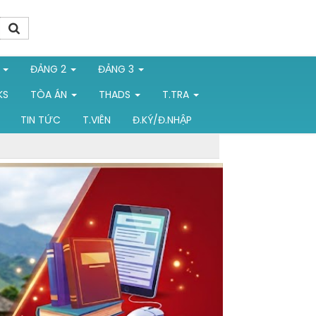
1
ĐẢNG 2
ĐẢNG 3
KS
TÒA ÁN
THADS
T.TRA
TIN TỨC
T.VIÊN
Đ.KÝ/Đ.NHẬP