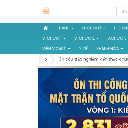
T.ANH
H. CHÍNH 1
H.CHÍN
V. CHỨC 1
V. CHỨC 2
V.CHỨC 3
VIỆN VICAST
Y TẾ
KHÁNH HÒA
34 câu trắc nghiệm kiến thức chung