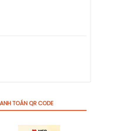
ANH TOÁN QR CODE
Click vào
đây
để tham khảo học phí