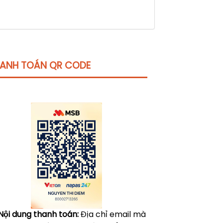
ANH TOÁN QR CODE
Click vào
đây
để tham khảo học phí
Nội dung thanh toán:
Địa chỉ email mà