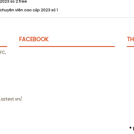
2023 số 2 free
 chuyên viên cao cấp 2023 số 1
FACEBOOK
TH
ỨC,
aztest.vn/
* 