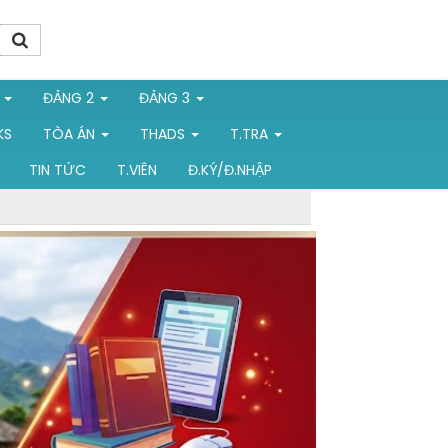
1
ĐẢNG 2
ĐẢNG 3
KS
TÒA ÁN
THADS
T.TRA
TIN TỨC
T.VIÊN
Đ.KÝ/Đ.NHẬP