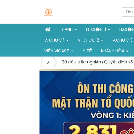
T.ANH
H. CHÍNH 1
H.CHÍN
V. CHỨC 1
V. CHỨC 2
V.CHỨC 3
VIỆN VICAST
Y TẾ
KHÁNH HÒA
20 câu trắc nghiệm Quyết định s