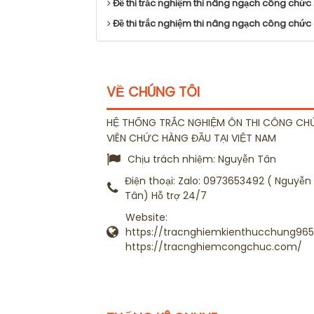
Đề thi trắc nghiệm thi nâng ngạch công chức 
Đề thi trắc nghiệm thi nâng ngạch công chức
VỀ CHÚNG TÔI
HỆ THỐNG TRẮC NGHIỆM ÔN THI CÔNG CH
VIÊN CHỨC HÀNG ĐẦU TẠI VIỆT NAM
Chịu trách nhiệm:
Nguyễn Tân
Điện thoại:
Zalo: 0973653492 ( Nguyễn
Tân) Hỗ trợ 24/7
Website:
https://tracnghiemkienthucchung965.
https://tracnghiemcongchuc.com/