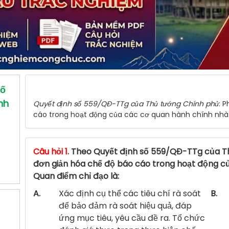
số
nh
Quyết định số 559/QĐ-TTg của Thủ tướng Chính phủ
: 
cáo trong hoạt động của các cơ quan hành chính nhà
Câu hỏi 1.
Theo Quyết định số 559/QĐ-TTg của Th
đơn giản hóa chế độ báo cáo trong hoạt động c
Quan điểm chỉ đạo là:
A.
Xác định cụ thể các tiêu chí rà soát
B.
để bảo đảm rà soát hiệu quả, đáp
ứng mục tiêu, yêu cầu đề ra. Tổ chức