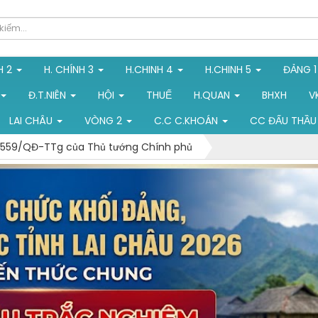
H 2
H. CHÍNH 3
H.CHINH 4
H.CHINH 5
ĐẢNG 
Đ.T.NIÊN
HỘI
THUẾ
H.QUAN
BHXH
V
LAI CHÂU
VÒNG 2
C.C C.KHOÁN
CC ĐẤU THẦU
ố 559/QĐ-TTg của Thủ tướng Chính phủ